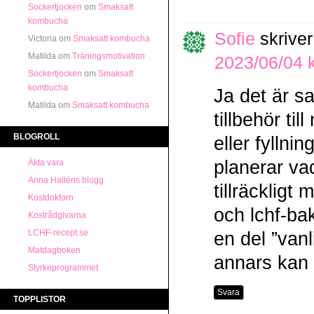
Sockertjocken
om
Smaksatt
kombucha
Sofie
skriver
Victoria
om
Smaksatt kombucha
Matilda
om
Träningsmotivation
2023/06/04 k
Sockertjocken
om
Smaksatt
kombucha
Ja det är sa
Matilda
om
Smaksatt kombucha
tillbehör t
BLOGROLL
eller fyllni
planerar va
Äkta vara
Anna Halléns blogg
tillräckligt
Kostdoktorn
och lchf-ba
Kostrådgivarna
LCHF-recept.se
en del ”vanl
Matdagboken
annars kan 
Styrkeprogrammet
Svara
TOPPLISTOR