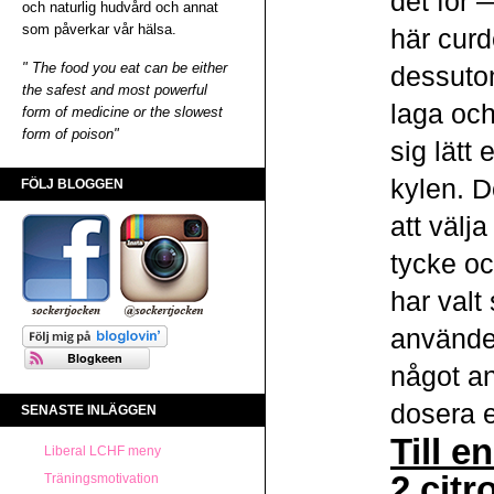
det för 
och naturlig hudvård och annat
som påverkar vår hälsa.
här curd
" The food you eat can be either
dessuto
the safest and most powerful
laga och
form of medicine or the slowest
form of poison"
sig lätt
kylen. De
FÖLJ BLOGGEN
att välja
tycke o
har valt
använde
något a
dosera e
SENASTE INLÄGGEN
Till e
Liberal LCHF meny
2 citr
Träningsmotivation