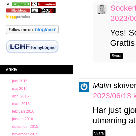
Socker
2023/06
Yes! So
Grattis
Svara
ARKIV
juni 2016
Malin
skriver
maj 2016
2023/06/13 k
april 2016
mars 2016
Har just gj
februari 2016
utmaning att
januari 2016
december 2015
Svara
november 2015