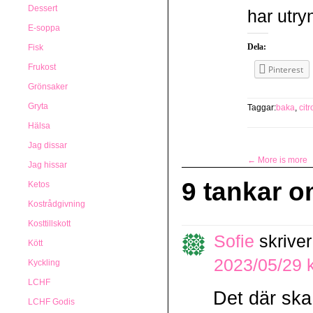
Dessert
har utry
E-soppa
Dela:
Fisk
Frukost
Pinterest
Grönsaker
Gryta
Taggar:
baka
,
citr
Hälsa
Jag dissar
←
More is more
Jag hissar
9 tankar o
Ketos
Kostrådgivning
Kosttillskott
Sofie
skriver
Kött
2023/05/29 k
Kyckling
LCHF
Det där ska
LCHF Godis