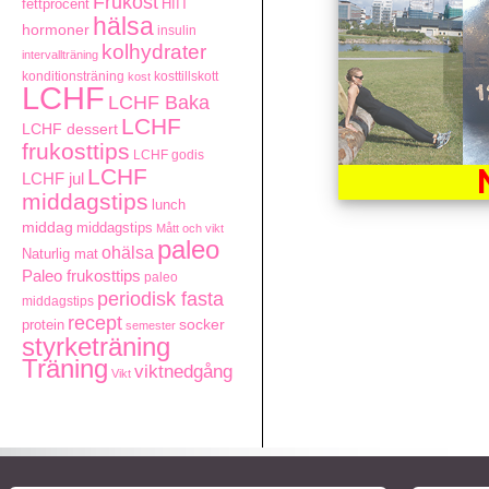
Frukost
fettprocent
HIIT
hälsa
hormoner
insulin
kolhydrater
intervallträning
konditionsträning
kosttillskott
kost
LCHF
LCHF Baka
LCHF
LCHF dessert
frukosttips
LCHF godis
LCHF
LCHF jul
middagstips
lunch
middag
middagstips
Mått och vikt
paleo
ohälsa
Naturlig mat
Paleo frukosttips
paleo
periodisk fasta
middagstips
recept
socker
protein
semester
styrketräning
Träning
viktnedgång
Vikt