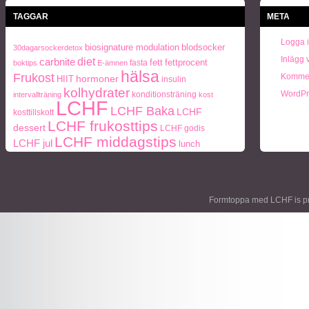
TAGGAR
META
Logga 
biosignature modulation
blodsocker
30dagarsockerdetox
Inlägg 
diet
carbnite
fett
fettprocent
fasta
boktips
E-ämnen
hälsa
Frukost
Kommen
hormoner
HIIT
insulin
kolhydrater
WordPr
konditionsträning
intervallträning
kost
LCHF
LCHF Baka
LCHF
kosttillskott
LCHF frukosttips
dessert
LCHF godis
LCHF middagstips
LCHF jul
lunch
ohälsa
middag
middagstips
Naturlig mat
Mått och vikt
paleo
Paleo frukosttips
paleo middagstips
periodisk fasta
recept
socker
protein
semester
styrketräning
Träning
Formtoppa med LCHF is p
Vikt
viktnedgång