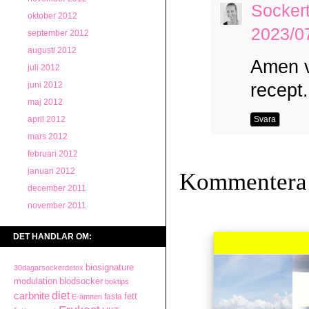
Socker
oktober 2012
2023/07
september 2012
augusti 2012
Amen va
juli 2012
juni 2012
recept.
maj 2012
april 2012
Svara
mars 2012
februari 2012
januari 2012
Kommentera
december 2011
november 2011
DET HANDLAR OM:
biosignature
30dagarsockerdetox
modulation
blodsocker
boktips
diet
carbnite
fett
fasta
E-ämnen