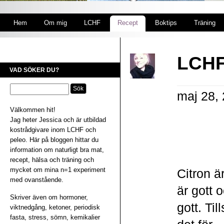
Hem
Om mig
LCHF
Recept
Boktips
Träning
LCHF
VAD SÖKER DU?
maj 28,
Välkommen hit!
Jag heter Jessica och är utbildad
kostrådgivare inom LCHF och
peleo. Här på bloggen hittar du
information om naturligt bra mat,
recept, hälsa och träning och
mycket om mina n=1 experiment
Citron ä
med ovanstående.
är gott 
Skriver även om hormoner,
gott. Ti
viktnedgång, ketoner, periodisk
fasta, stress, sömn, kemikalier