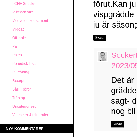
förut.Kan ju
LCHF Snacks
vispgrädde s
Mått och vikt
Medveten konsument
ju är säson
Middag
Svara
Off topic
Paj
Socker
Paleo
Periodisk fasta
2023/05
PT träning
Det är 
Recept
grädde
Sås / Röror
Träning
sagt- d
Uncategorized
nog bli 
Vitaminer & mineraler
Svara
NYA KOMMENTARER