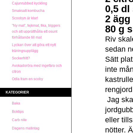
Cajunrubbed kyckling
0,5 dl
Smaksatt kombucha
2 ägg
Scoobyn är klar!
”Ny mat”, fejkmat, fika, triggers
80 g 
och att upprätthålla ett osunt
Riv skal
förhållande till mat
Lyckan över att göra ett nytt
sedan ne
träningsupplägg
Sätt pla
Sockerfritt?
Avokadoröra med ingefära och
inte mån
citron
kastrull
Odla fram en scoby
rengjord
KATEGORIER
Jag ska 
Baka
jordgubb
Boktips
eller t
Carb nite
nötter. 
Dagens matintag