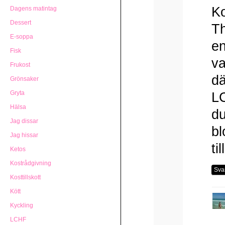
Ko
Dagens matintag
Dessert
Th
E-soppa
en
Fisk
va
Frukost
dä
Grönsaker
Gryta
LC
Hälsa
du
Jag dissar
bl
Jag hissar
ti
Ketos
Kostrådgivning
Sva
Kosttillskott
Kött
Kyckling
LCHF