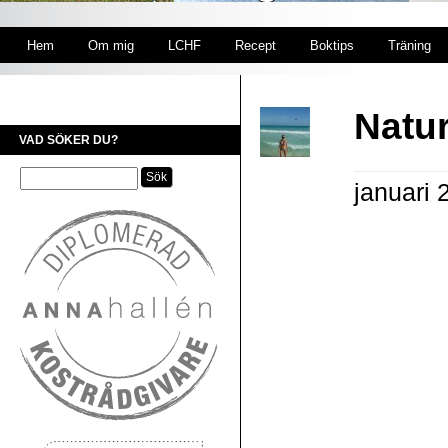
Hem
Om mig
LCHF
Recept
Boktips
Träning
Natu
VAD SÖKER DU?
januari 