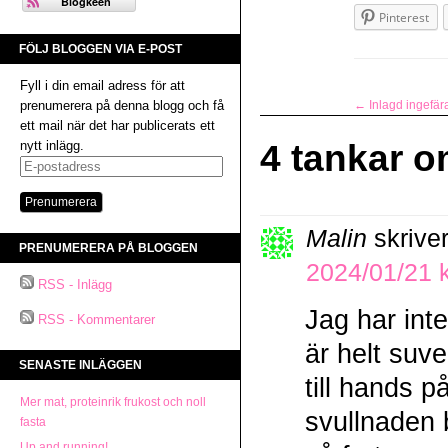
Pinterest
FÖLJ BLOGGEN VIA E-POST
Fyll i din email adress för att
prenumerera på denna blogg och få
←
Inlagd ingefär
ett mail när det har publicerats ett
nytt inlägg.
4 tankar o
E-
postadress
Malin
skriver
PRENUMERERA PÅ BLOGGEN
2024/01/21 k
RSS - Inlägg
Jag har int
RSS - Kommentarer
är helt suve
SENASTE INLÄGGEN
till hands 
Mer mat, proteinrik frukost och noll
svullnaden 
fasta
Up and running!