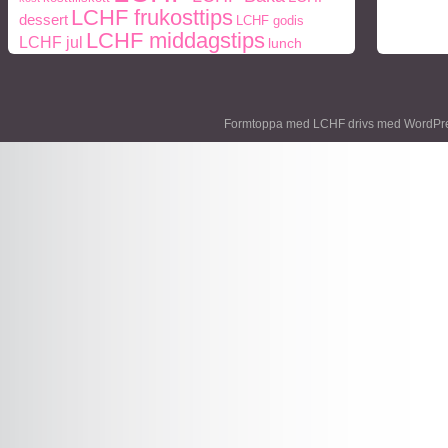
LCHF frukosttips
dessert
LCHF godis
LCHF middagstips
LCHF jul
lunch
middag
middagstips
Naturlig mat
Mått och vikt
paleo
ohälsa
Paleo frukosttips
paleo
periodisk fasta
recept
middagstips
protein
Formtoppa med LCHF drivs med
WordPr
styrketräning
Träning
socker
semester
viktnedgång
Vikt