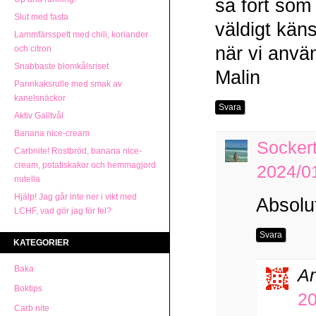
så fort som 
Slut med fasta
väldigt kän
Lammfärsspett med chili, koriander
när vi använ
och citron
Snabbaste blomkålsriset
Malin
Pannkaksrulle med smak av
kanelsnäckor
Svara
Aktiv Galltvål
Banana nice-cream
Socker
Carbnite! Rostbröd, banana nice-
cream, potatiskakor och hemmagjord
2024/01
nutella
Hjälp! Jag går inte ner i vikt med
Absolu
LCHF, vad gör jag för fel?
Svara
KATEGORIER
Baka
An
Boktips
20
Carb nite