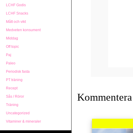
LCHF Godis
LCHF Snacks
Mått och vikt
Medveten konsument
Middag
Off topic
Paj
Paleo
Periodisk fasta
PT träning
Recept
Kommentera
Sås / Röror
Träning
Uncategorized
Vitaminer & mineraler