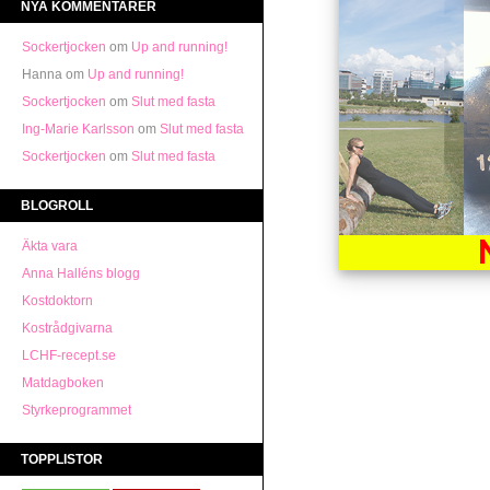
NYA KOMMENTARER
Sockertjocken
om
Up and running!
Hanna
om
Up and running!
Sockertjocken
om
Slut med fasta
Ing-Marie Karlsson
om
Slut med fasta
Sockertjocken
om
Slut med fasta
BLOGROLL
Äkta vara
Anna Halléns blogg
Kostdoktorn
Kostrådgivarna
LCHF-recept.se
Matdagboken
Styrkeprogrammet
TOPPLISTOR