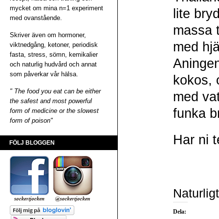
mycket om mina n=1 experiment
lite br
med ovanstående.
massa t
Skriver även om hormoner,
med hjä
viktnedgång, ketoner, periodisk
fasta, stress, sömn, kemikalier
Aningen
och naturlig hudvård och annat
som påverkar vår hälsa.
kokos, o
" The food you eat can be either
med vat
the safest and most powerful
funka b
form of medicine or the slowest
form of poison"
Har ni 
FÖLJ BLOGGEN
Naturli
Dela: