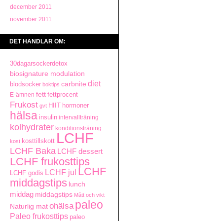
december 2011
november 2011
DET HANDLAR OM:
30dagarsockerdetox
biosignature modulation
diet
carbnite
blodsocker
boktips
fett
fettprocent
E-ämnen
Frukost
HIIT
hormoner
gvt
hälsa
insulin
intervallträning
kolhydrater
konditionsträning
LCHF
kosttillskott
kost
LCHF Baka
LCHF dessert
LCHF frukosttips
LCHF
LCHF jul
LCHF godis
middagstips
lunch
middag
middagstips
Mått och vikt
paleo
ohälsa
Naturlig mat
Paleo frukosttips
paleo