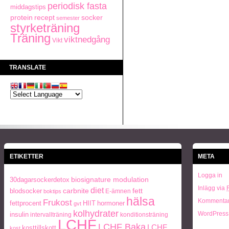
periodisk fasta
middagstips
recept
protein
socker
semester
styrketräning
Träning
viktnedgång
Vikt
TRANSLATE
ETIKETTER
META
Logga in
biosignature modulation
30dagarsockerdetox
Inlägg via
diet
carbnite
fett
blodsocker
E-ämnen
boktips
hälsa
Frukost
Kommentar
fettprocent
HIIT
hormoner
gvt
kolhydrater
WordPress
insulin
intervallträning
konditionsträning
LCHF
LCHF Baka
LCHF
kosttillskott
kost