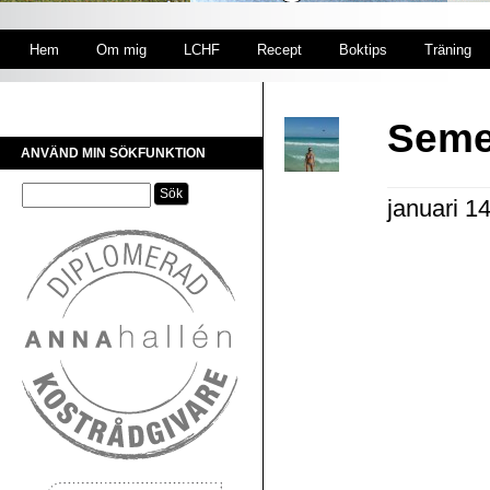
Hem
Om mig
LCHF
Recept
Boktips
Träning
Semes
ANVÄND MIN SÖKFUNKTION
januari 1