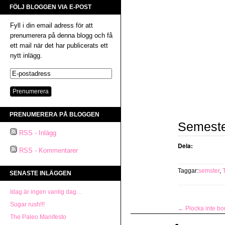
FÖLJ BLOGGEN VIA E-POST
Fyll i din email adress för att
prenumerera på denna blogg och få
ett mail när det har publicerats ett
nytt inlägg.
PRENUMERERA PÅ BLOGGEN
Semester
RSS - Inlägg
Dela:
RSS - Kommentarer
Taggar:
semster
,
SENASTE INLÄGGEN
Idag är ingen vanlig dag…
Sugar rush!!!
←
Plocka inte bort 
The Paleo Manifesto