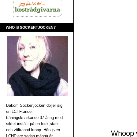
WHO IS SOCKERTJOCKEN?
Bakom Sockertjocken döljer sig
en LCHF:ande,
träningsknarkande 37 åring med
siktet inställt på en frisk,stark
och vältränad kropp. Hängiven
Whoop w
LCHF:are sedan många år