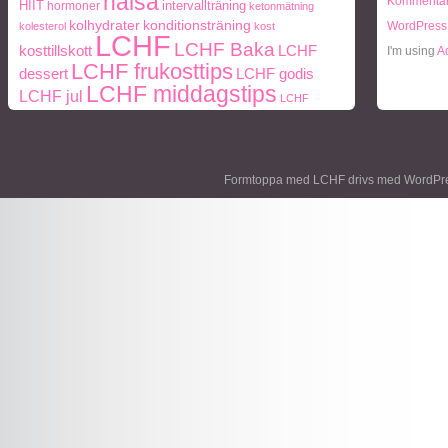
hälsa
Kommentar
HIIT
intervallträning
hormoner
ketonmätning
kolhydrater
konditionsträning
WordPress
kolesterol
kost
LCHF
LCHF Baka
kosttillskott
LCHF
I'm using
A
LCHF frukosttips
dessert
LCHF godis
LCHF middagstips
LCHF jul
LCHF
middag
lunch
middagstips
snacks
Mått och vikt
paleo
ohälsa
Paleo
Naturlig mat
periodisk
frukosttips
paleo middagstips
Formtoppa med LCHF drivs med
WordPr
fasta
protein
socker
personlig träning
Träning
styrketräning
Vikt
viktnedgång
Ägg