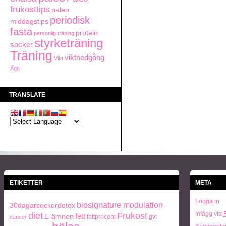
frukosttips
paleo
periodisk
middagstips
fasta
protein
personlig träning
styrketräning
socker
Träning
viktnedgång
Vikt
Ägg
TRANSLATE
ETIKETTER
META
Logga in
biosignature modulation
30dagarsockerdetox
Frukost
Inlägg via
diet
fett
E-ämnen
fettprocent
gvt
cancer