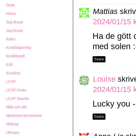
Gryta
Mattias
skriv
Hälsa
2024/01/15 k
Jag dissar
Jag hissar
Ha de gött 
Ketos
med solen :
Kostrådgivning
Kosttillskott
Svara
Kött
Kyckling
Louise
skriv
LCHF
2024/01/15 k
LCHF Godis
LCHF Snacks
Lucky you -
Mått och vikt
Medveten konsument
Svara
Middag
Off topic