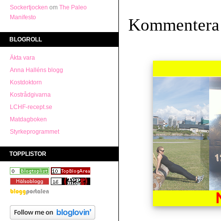
Sockertjocken
om
The Paleo
Manifesto
Kommentera
BLOGROLL
Äkta vara
Anna Halléns blogg
Kostdoktorn
Kostrådgivarna
LCHF-recept.se
Matdagboken
Styrkeprogrammet
TOPPLISTOR