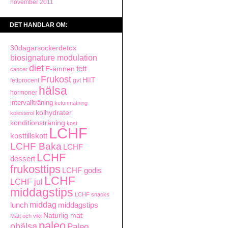
november 2011
DET HANDLAR OM:
30dagarsockerdetox
biosignature modulation
diet
fett
E-ämnen
cancer
Frukost
HIIT
fettprocent
gvt
hälsa
hormoner
intervallträning
ketonmätning
kolhydrater
kolesterol
konditionsträning
kost
LCHF
kosttillskott
LCHF Baka
LCHF
LCHF
dessert
frukosttips
LCHF godis
LCHF
LCHF jul
middagstips
LCHF snacks
middag
lunch
middagstips
Naturlig mat
Mått och vikt
paleo
ohälsa
Paleo