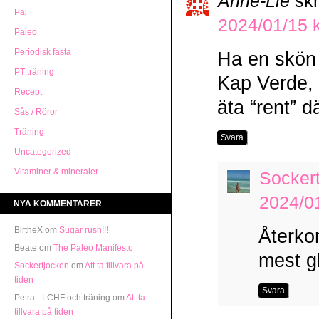
Anne-Lie
skr
Paj
2024/01/15 k
Paleo
Periodisk fasta
Ha en skön
PT träning
Kap Verde, ä
Recept
äta “rent” 
Sås / Röror
Träning
Svara
Uncategorized
Vitaminer & mineraler
Socker
2024/01
NYA KOMMENTARER
BirtheX om
Sugar rush!!!
Återko
Beate om
The Paleo Manifesto
mest gl
Sockertjocken
om
Att ta tillvara på
tiden
Svara
Petra - LCHF och träning om
Att ta
tillvara på tiden