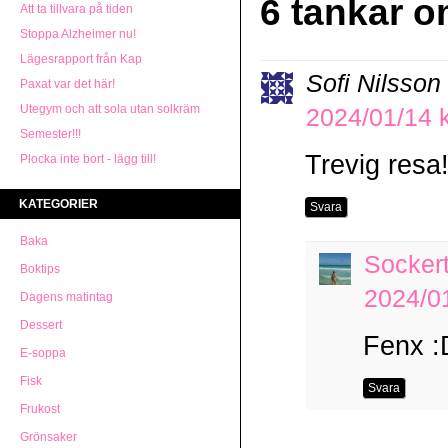
6 tankar o
Att ta tillvara på tiden
Stoppa Alzheimer nu!
Lägesrapport från Kap
Sofi Nilsson
Paxat var det här!
Utegym och att sola utan solkräm
2024/01/14 k
Semester!!!
Trevig resa!
Plocka inte bort - lägg till!
KATEGORIER
Svara
Baka
Socker
Boktips
2024/01
Dagens matintag
Dessert
Fenx :
E-soppa
Fisk
Svara
Frukost
Grönsaker