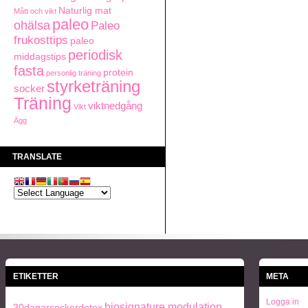
Naturlig mat
Mått och vikt
paleo
ohälsa
Paleo
frukosttips
paleo
periodisk
middagstips
fasta
protein
personlig träning
styrketräning
socker
Träning
viktnedgång
Vikt
Ägg
TRANSLATE
ETIKETTER
META
Logga in
biosignature modulation
30dagarsockerdetox