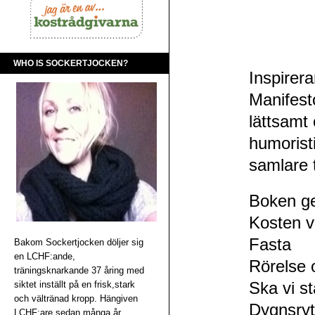
WHO IS SOCKERTJOCKEN?
Inspirera
Manifest
lättsamt
humoristi
samlare t
Boken ge
Kosten vi
Fasta
Bakom Sockertjocken döljer sig
en LCHF:ande,
Rörelse 
träningsknarkande 37 åring med
siktet inställt på en frisk,stark
Ska vi stå
och vältränad kropp. Hängiven
Dygnsry
LCHF:are sedan många år