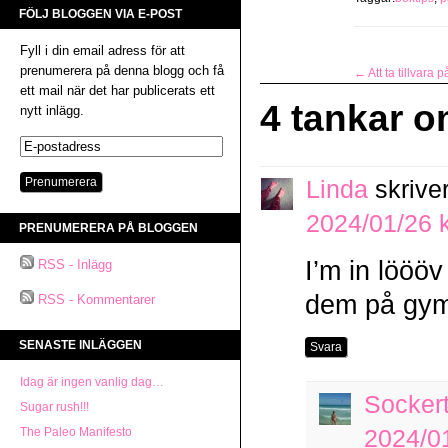
FÖLJ BLOGGEN VIA E-POST
Fyll i din email adress för att
prenumerera på denna blogg och få
←
Att ta tillvara p
ett mail när det har publicerats ett
4 tankar o
nytt inlägg.
Linda
skriver
2024/01/26 k
PRENUMERERA PÅ BLOGGEN
I’m in lööö
RSS - Inlägg
dem på gy
RSS - Kommentarer
SENASTE INLÄGGEN
Svara
Idag är ingen vanlig dag…
Socker
Sugar rush!!!
The Paleo Manifesto
2024/01