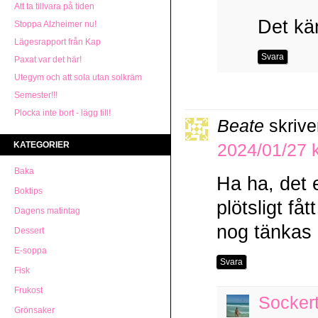
Att ta tillvara på tiden
Det kän
Stoppa Alzheimer nu!
Lägesrapport från Kap
Svara
Paxat var det här!
Utegym och att sola utan solkräm
Semester!!!
Plocka inte bort - lägg till!
Beate
skrive
KATEGORIER
2024/01/27 k
Baka
Ha ha, det 
Boktips
plötsligt få
Dagens matintag
nog tänkas 
Dessert
E-soppa
Svara
Fisk
Frukost
Socker
Grönsaker