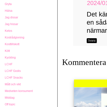
2024/01
Gryta
Hälsa
Det kä
Jag dissar
en såd
Jag hissar
närmar
Ketos
Kostrådgivning
Svara
Kosttillskott
Kött
Kyckling
Kommentera
LCHF
LCHF Godis
LCHF Snacks
Mått och vikt
Medveten konsument
Middag
Off topic