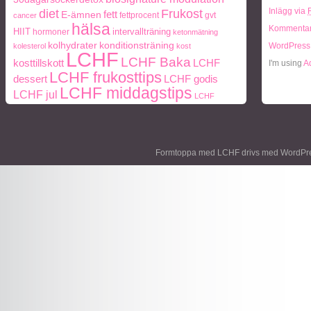
Frukost
Inlägg via
diet
fett
E-ämnen
fettprocent
gvt
cancer
hälsa
Kommentar
HIIT
intervallträning
hormoner
ketonmätning
kolhydrater
konditionsträning
WordPress
kolesterol
kost
LCHF
LCHF Baka
kosttillskott
LCHF
I'm using
A
LCHF frukosttips
dessert
LCHF godis
LCHF middagstips
LCHF jul
LCHF
middag
lunch
middagstips
snacks
Mått och vikt
paleo
ohälsa
Paleo
Naturlig mat
periodisk
frukosttips
paleo middagstips
Formtoppa med LCHF drivs med
WordPr
fasta
protein
socker
personlig träning
Träning
styrketräning
Vikt
viktnedgång
Ägg