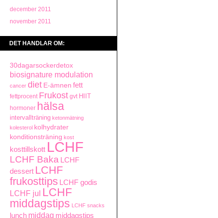
december 2011
november 2011
DET HANDLAR OM:
30dagarsockerdetox
biosignature modulation
diet
fett
E-ämnen
cancer
Frukost
HIIT
fettprocent
gvt
hälsa
hormoner
intervallträning
ketonmätning
kolhydrater
kolesterol
konditionsträning
kost
LCHF
kosttillskott
LCHF Baka
LCHF
LCHF
dessert
frukosttips
LCHF godis
LCHF
LCHF jul
middagstips
LCHF snacks
middag
lunch
middagstips