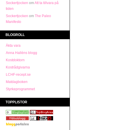
Sockertjocken
om
Att ta tillvara på
tiden
Sockertjocken
om
The Paleo
Manifesto
BLOGROLL
Äkta vara
Anna Halléns blogg
Kostdoktorn
Kostrådgivarna
LCHF-recept.se
Matdagboken
Styrkeprogrammet
TOPPLISTOR