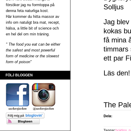
försöker jag nu formtoppa på
Solljus
denna feta naturliga kost.
Här kommer du hitta massor av
Jag blev
info om natuligt bra mat, recept,
hälsa, a little bit of science och
kokas bu
en hel del om min träning.
få mina å
" The food you eat can be either
timmars 
the safest and most powerful
form of medicine or the slowest
ett par F
form of poison"
Läs den!
FÖLJ BLOGGEN
The Pal
Dela:
Taggar:
boktips
,
p