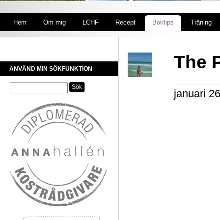
Hem
Om mig
LCHF
Recept
Boktips
Träning
The 
ANVÄND MIN SÖKFUNKTION
januari 2