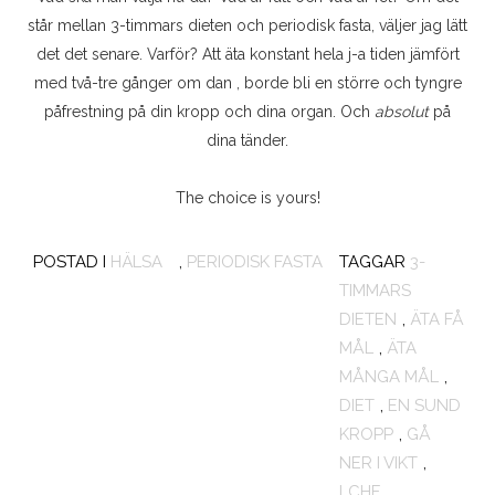
står mellan 3-timmars dieten och periodisk fasta, väljer jag lätt
det det senare. Varför? Att äta konstant hela j-a tiden jämfört
med två-tre gånger om dan , borde bli en större och tyngre
påfrestning på din kropp och dina organ. Och
absolut
på
dina tänder.
The choice is yours!
POSTAD I
HÄLSA
,
PERIODISK FASTA
TAGGAR
3-
TIMMARS
DIETEN
,
ÄTA FÅ
MÅL
,
ÄTA
MÅNGA MÅL
,
DIET
,
EN SUND
KROPP
,
GÅ
NER I VIKT
,
LCHF
,