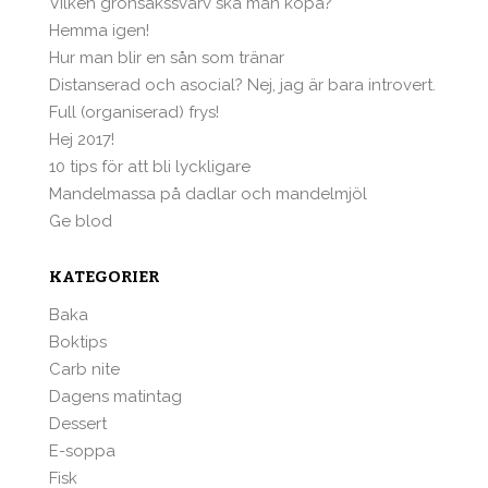
Vilken grönsakssvarv ska man köpa?
Hemma igen!
Hur man blir en sån som tränar
Distanserad och asocial? Nej, jag är bara introvert.
Full (organiserad) frys!
Hej 2017!
10 tips för att bli lyckligare
Mandelmassa på dadlar och mandelmjöl
Ge blod
KATEGORIER
Baka
Boktips
Carb nite
Dagens matintag
Dessert
E-soppa
Fisk