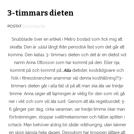
3-timmars dieten
POSTAT
2023/04/15
Snubblade över en artikel i Metro bostad som fick mig att
skratta. Den är
sååå
långt ifrån periodisk fast som det går att
komma. Den kallas 3- timmars dieten och det är en dietist vid
namn Anna Ottosson som har kommit på den. Eller nja,
kommit på och kommit på…
Alla
dietister, kostrådgivare och
folk i fitnessbranchen anammar väl denna kosthållning?!
3-
timmars dieten går i alla fall ut på att man ska äta var tredje
timme. Anna säger att tajmingen är viktig för den som vill gå
ner i vikt och som vill äta sunt. Genom att äta regelbundet, 5-
6 gånger per dag, cirka varannan, var tredje timme ökar man
förbränningen, stoppar svältmekanismen och håller aptiten i
schack. Man behöver aldrig bli sådär vrålhungrig, utan känner
en skön känsla hela dagen. Dessutom har kroppen lättare att