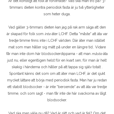
Är det konstigt att folk är förvirrade? Vad ska man tro på? 3-
timmars dieten kontra periodisk fasta är ju två ytterligheter
som heter duga.
Vad gäller 3-timmars dieten kan jag på rak arm säga att den
är skapad för folk som
inte
äter LCHF. Detta ”måste” att äta var
tredje timme finns inte i LCHF världen. Där äter man istället
mat som man håller sig mätt på under en längre tid.. Vidare
får man inte dom här blodsockerdipparna - att man
måste
äta
just nu, eller egentligen helst för en kvart sen, för man är helt
skakig i händerna och håller på att tappa sig själv totalt .
Spontant känns det som om att äter man LCHF, är det sjukt
mycket lättare att börja med periodisk fasta. Man har ju redan
ett stabilt blodsocker - är inte ”beroende” av att äta var tredje
timme, och som sagt - man får inte de här svackorna av lågt
blodsocker.
Vad ska man välja nu då? Vad är rätt och vad är fel? Om det