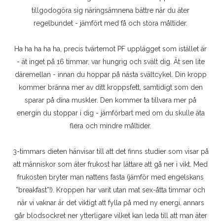
tillgodogöra sig näringsämnena bättre när du äter
regelbundet - jämfört med få och stora måltider.
Ha ha ha ha ha, precis tvärtemot PF upplägget som istället är
- ät inget på 16 timmar, var hungrig och svält dig. Ät sen lite
däremellan - innan du hoppar på nästa svältcykel. Din kropp
kommer bränna mer av ditt kroppsfett, samtidigt som den
sparar på dina muskler. Den kommer ta tillvara mer på
energin du stoppar i dig - jämförbart med om du skulle äta
flera och mindre måltider.
3-timmars dieten hänvisar till att det finns studier som visar på
att människor som äter frukost har lättare att gå ner i vikt. Med
frukosten bryter man nattens fasta (jämför med engelskans
”breakfast”!). Kroppen har varit utan mat sex-åtta timmar och
när vi vaknar är det viktigt att fylla på med ny energi, annars
går blodsockret ner ytterligare vilket kan leda till att man äter