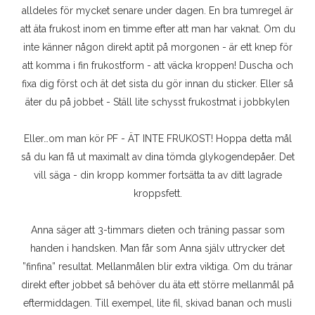
alldeles för mycket senare under dagen. En bra tumregel är
att äta frukost inom en timme efter att man har vaknat. Om du
inte känner någon direkt aptit på morgonen - är ett knep för
att komma i fin frukostform - att väcka kroppen! Duscha och
fixa dig först och ät det sista du gör innan du sticker. Eller så
äter du på jobbet - Ställ lite schysst frukostmat i jobbkylen
Eller…om man kör PF - ÄT INTE FRUKOST! Hoppa detta mål
så du kan få ut maximalt av dina tömda glykogendepåer. Det
vill säga - din kropp kommer fortsätta ta av ditt lagrade
kroppsfett.
Anna säger att 3-timmars dieten och träning passar som
handen i handsken. Man får som Anna själv uttrycker det
”finfina” resultat. Mellanmålen blir extra viktiga. Om du tränar
direkt efter jobbet så behöver du äta ett större mellanmål på
eftermiddagen. Till exempel, lite fil, skivad banan och musli