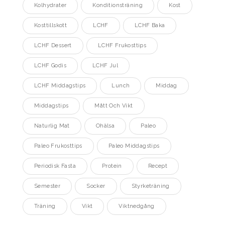
Kolhydrater
Konditionsträning
Kost
Kosttillskott
LCHF
LCHF Baka
LCHF Dessert
LCHF Frukosttips
LCHF Godis
LCHF Jul
LCHF Middagstips
Lunch
Middag
Middagstips
Mått Och Vikt
Naturlig Mat
Ohälsa
Paleo
Paleo Frukosttips
Paleo Middagstips
Periodisk Fasta
Protein
Recept
Semester
Socker
Styrketräning
Träning
Vikt
Viktnedgång