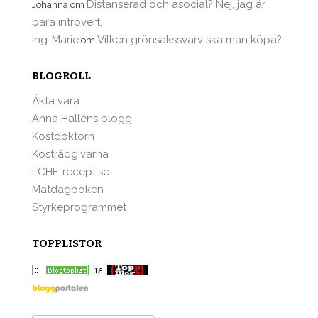
Distanserad och asocial? Nej, jag är
Johanna
om
bara introvert.
Ing-Marie
Vilken grönsakssvarv ska man köpa?
om
BLOGROLL
Äkta vara
Anna Halléns blogg
Kostdoktorn
Kostrådgivarna
LCHF-recept.se
Matdagboken
Styrkeprogrammet
TOPPLISTOR