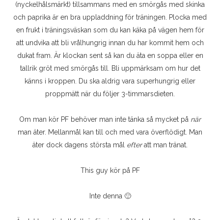
(nyckelhålsmärkt) tillsammans med en smörgås med skinka
och paprika är en bra uppladdning för träningen. Plocka med
en frukt i träningsväskan som du kan käka på vägen hem för
att undvika att bli vrålhungrig innan du har kommit hem och
dukat fram. Är klockan sent så kan du äta en soppa eller en
tallrik gröt med smörgås till. Bli uppmärksam om hur det
känns i kroppen. Du ska aldrig vara superhungrig eller
proppmätt när du följer 3-timmarsdieten.
Om man kör PF behöver man inte tänka så mycket på
när
man äter. Mellanmål kan till och med vara överflödigt. Man
äter dock dagens största mål
efter
att man tränat.
This guy kör på PF
Inte denna 🙂