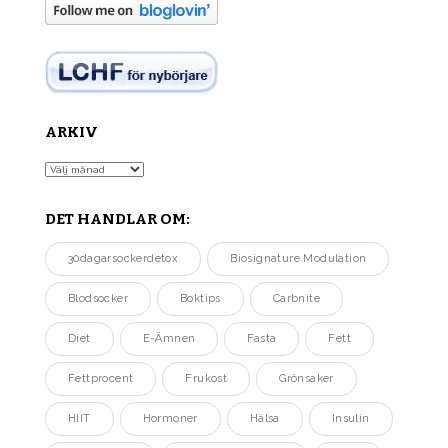
ARKIV
Arkiv
DET HANDLAR OM:
30dagarsockerdetox
Biosignature Modulation
Blodsocker
Boktips
Carbnite
Diet
E-Ämnen
Fasta
Fett
Fettprocent
Frukost
Grönsaker
HIIT
Hormoner
Hälsa
Insulin