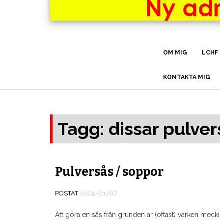
OM MIG
LCHF
KONTAKTA MIG
Tagg: dissar pulver
Pulversås / soppor
POSTAT
2024/01/07
Att göra en sås från grunden är (oftast) varken mecki