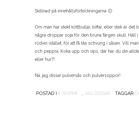
Skillnad på innehållsförteckningarna 🙂
Om man har stekt köttbullar, biffar, eller stek är det b
några droppar soja för den bruna färgen skull. Häll i
rödvin istället, för att få lite schvung i såsen. Vill m
och peppra. Koka upp och vips, där har du din alldele
eller hur?!
Nä, jag dissar pulversås och pulversoppor!
POSTAD I
E-SOPPA
,
JAG DISSAR
TAGGAR
D