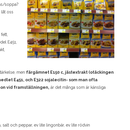
sås/soppa?
 låt oss
fett,
del E451,
kt,
stärkelse, men
färgämnet E150 c, jästextrakt (otäckingen
dlet E451, och E322 sojalecitin- som man ofta
on vid framställningen,
är det många som är känsliga
a, salt och peppar, ev lite lingonbär, ev lite rödvin