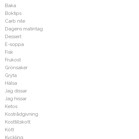
Baka
Boktips
Carb nite
Dagens matintag
Dessert
E-soppa
Fisk
Frukost
Grönsaker
Gryta
Hälsa
Jag dissar
Jag hissar
Ketos
Kostrådgivning
Kosttillskott
Kött
Kyckling