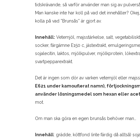
tidskrävande, så varför använder man sig av pulver
Man kanske inte har koll på vad det innehåller? Okej,
kolla på vad ”Brunsås” är gjort av.
Innehåll:
Vetemjöl, majsstärkelse, salt, vegetabiliskt 
socker, färgämne E150 c, jästextrakt, emulgeringsme
sojalecitin, laktos, mjölkpulver, mjölkprotein, lökextra
svartpepparextrakt.
Det är ingen som dör av varken vetemjöl eller majs
E621 under kamouflerat namn), förtjockningsme
använder lösningsmedel som hexan eller acet
mot.
Om man ska göra en egen brunsås behöver man…
Innehåll
: grädde, köttfond (inte färdig då alltså) soj