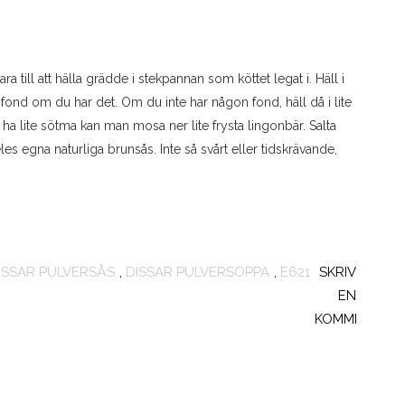
ara till att hälla grädde i stekpannan som köttet legat i. Häll i
 fond om du har det. Om du inte har någon fond, häll då i lite
an ha lite sötma kan man mosa ner lite frysta lingonbär. Salta
s egna naturliga brunsås. Inte så svårt eller tidskrävande,
ISSAR PULVERSÅS
,
DISSAR PULVERSOPPA
,
E621
SKRIV
EN
KOMMENTAR