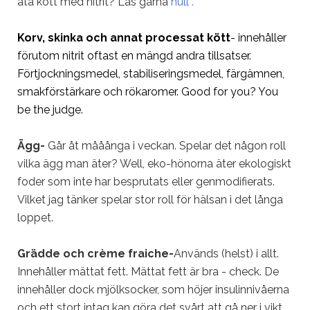
äta kött med nitrit? Läs gärna
null
.
Korv, skinka och annat processat kött
- innehåller
förutom nitrit oftast en mängd andra tillsatser.
Förtjockningsmedel, stabiliseringsmedel, färgämnen,
smakförstärkare och rökaromer. Good for you? You
be the judge.
Ägg-
Går åt mååånga i veckan. Spelar det någon roll
vilka ägg man äter? Well, eko-hönorna äter ekologiskt
foder som inte har besprutats eller genmodifierat
s.
Vilket jag tänker spelar stor roll för hälsan i det långa
loppet.
Grädde och crème fraiche-
Används (helst) i allt.
Innehåller mättat fett. Mättat fett är bra - check. De
innehåller dock mjölksocker, som höjer insulinnivåerna
och ett stort intag kan göra det svårt att gå ner i vikt.