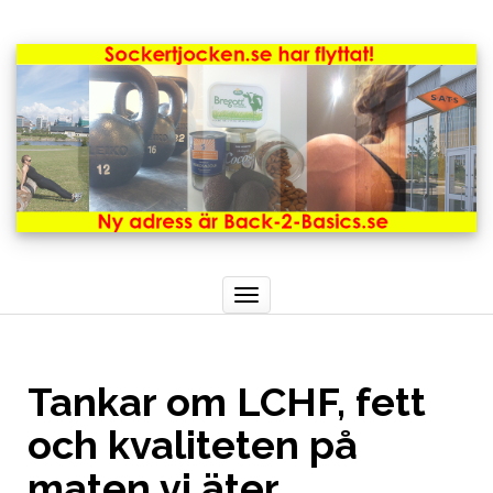
Toggle
navigation
Tankar om LCHF, fett
och kvaliteten på
maten vi äter