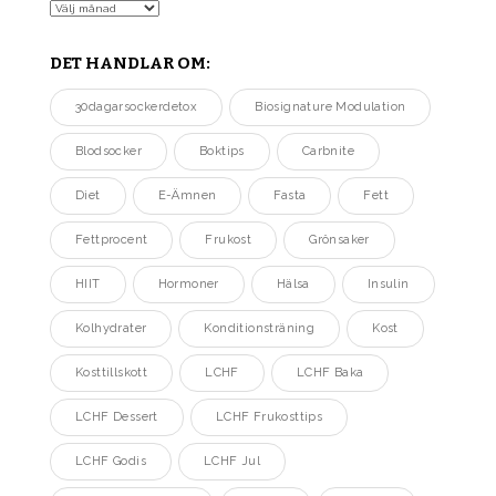
Arkiv
DET HANDLAR OM:
30dagarsockerdetox
Biosignature Modulation
Blodsocker
Boktips
Carbnite
Diet
E-Ämnen
Fasta
Fett
Fettprocent
Frukost
Grönsaker
HIIT
Hormoner
Hälsa
Insulin
Kolhydrater
Konditionsträning
Kost
Kosttillskott
LCHF
LCHF Baka
LCHF Dessert
LCHF Frukosttips
LCHF Godis
LCHF Jul