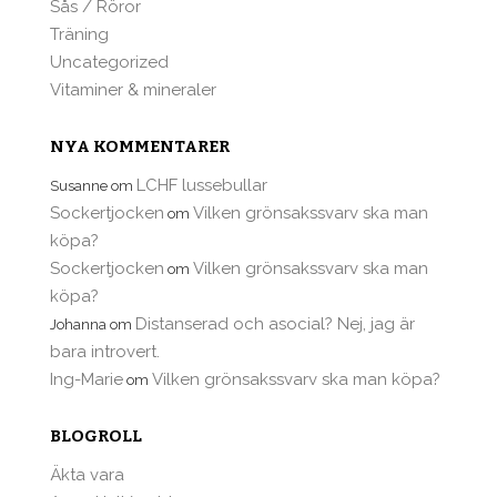
Sås / Röror
Träning
Uncategorized
Vitaminer & mineraler
NYA KOMMENTARER
LCHF lussebullar
Susanne
om
Sockertjocken
Vilken grönsakssvarv ska man
om
köpa?
Sockertjocken
Vilken grönsakssvarv ska man
om
köpa?
Distanserad och asocial? Nej, jag är
Johanna
om
bara introvert.
Ing-Marie
Vilken grönsakssvarv ska man köpa?
om
BLOGROLL
Äkta vara