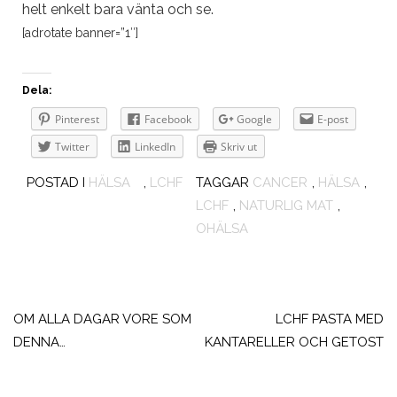
helt enkelt bara vänta och se.
[adrotate banner=”1″]
Dela:
Pinterest
Facebook
Google
E-post
Twitter
LinkedIn
Skriv ut
POSTAD I
HÄLSA
,
LCHF
TAGGAR
CANCER
,
HÄLSA
,
LCHF
,
NATURLIG MAT
,
OHÄLSA
Inläggsnavigering
OM ALLA DAGAR VORE SOM
LCHF PASTA MED
DENNA…
KANTARELLER OCH GETOST