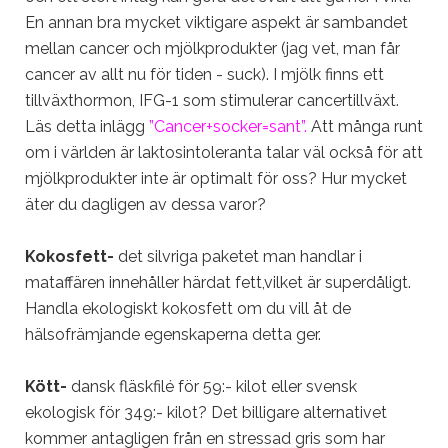
En annan bra mycket viktigare aspekt är sambandet
mellan cancer och mjölkprodukter (jag vet, man får
cancer av allt nu för tiden - suck). I mjölk finns ett
tillväxthormon, IFG-1 som stimulerar cancertillväxt.
Läs detta inlägg
”Cancer+socker=sant”
.
Att många runt
om i världen är laktosintoleranta talar väl också för att
mjölkprodukter inte är optimalt för oss? Hur mycket
äter du dagligen av dessa varor?
Kokosfett-
det silvriga paketet man handlar i
mataffären innehåller härdat fett,vilket är superdåligt.
Handla ekologiskt kokosfett om du vill åt de
hälsofrämjande egenskaperna detta ger.
Kött-
dansk fläskfilé för 59:- kilot eller svensk
ekologisk för 349:- kilot? Det billigare alternativet
kommer antagligen från en stressad gris som har