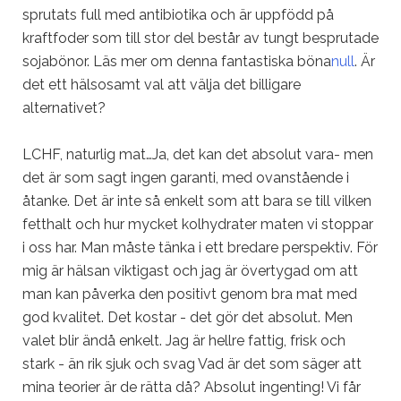
sprutats full med antibiotika och är uppfödd på
kraftfoder som till stor del består av tungt besprutade
sojabönor. Läs mer om denna fantastiska böna
null
. Är
det ett hälsosamt val att välja det billigare
alternativet?
LCHF, naturlig mat…Ja, det kan det absolut vara- men
det är som sagt ingen garanti, med ovanstående i
åtanke. Det är inte så enkelt som att bara se till vilken
fetthalt och hur mycket kolhydrater maten vi stoppar
i oss har. Man måste tänka i ett bredare perspektiv
. För
mig är hälsan viktigast
och jag är övertygad om att
man kan påverka den positivt genom bra mat med
god kvalitet. Det kostar - det gör det absolut. Men
valet blir ändå enkelt. Jag är hellre fattig, frisk och
stark - än rik sjuk och svag Vad är det som säger att
mina teorier är de rätta då? Absolut ingenting! Vi får