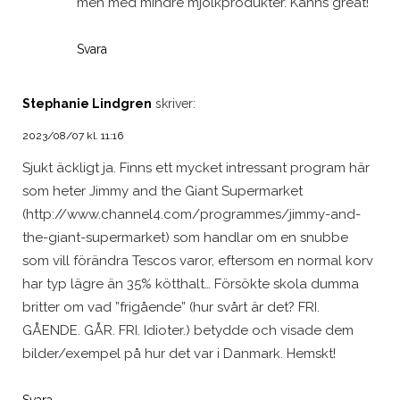
men med mindre mjölkprodukter. Känns great!
Svara
Stephanie Lindgren
skriver:
2023/08/07 kl. 11:16
Sjukt äckligt ja. Finns ett mycket intressant program här
som heter Jimmy and the Giant Supermarket
(http://www.channel4.com/programmes/jimmy-and-
the-giant-supermarket) som handlar om en snubbe
som vill förändra Tescos varor, eftersom en normal korv
har typ lägre än 35% kötthalt… Försökte skola dumma
britter om vad ”frigående” (hur svårt är det? FRI.
GÅENDE. GÅR. FRI. Idioter.) betydde och visade dem
bilder/exempel på hur det var i Danmark. Hemskt!
Svara