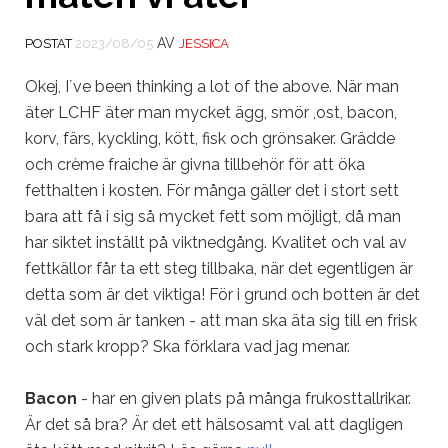
AV
POSTAT
2023/08/05
JESSICA
Okej, I´ve been thinking a lot of the above. När man
äter LCHF äter man mycket ägg, smör ,ost, bacon,
korv, färs, kyckling, kött, fisk och grönsaker. Grädde
och crème fraiche är givna tillbehör för att öka
fetthalten i kosten. För många gäller det i stort sett
bara att få i sig så mycket fett som möjligt, då man
har siktet inställt på viktnedgång. Kvalitet och val av
fettkällor får ta ett steg tillbaka, när det egentligen är
detta som är det viktiga! För i grund och botten är det
väl det som är tanken - att man ska äta sig till en frisk
och stark kropp? Ska förklara vad jag menar.
Bacon
- har en given plats på många frukosttallrikar.
Är det så bra? Är det ett hälsosamt val att dagligen