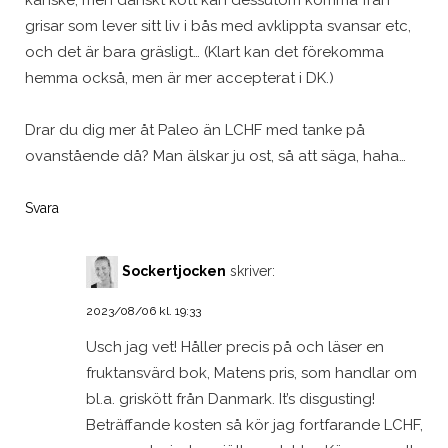
grisar som lever sitt liv i bås med avklippta svansar etc,
och det är bara gräsligt… (Klart kan det förekomma
hemma också, men är mer accepterat i DK.)
Drar du dig mer åt Paleo än LCHF med tanke på
ovanstående då? Man älskar ju ost, så att säga, haha…
Svara
Sockertjocken
skriver:
2023/08/06 kl. 19:33
Usch jag vet! Håller precis på och läser en
fruktansvärd bok, Matens pris, som handlar om
bl.a. griskött från Danmark. It’s disgusting!
Beträffande kosten så kör jag fortfarande LCHF,