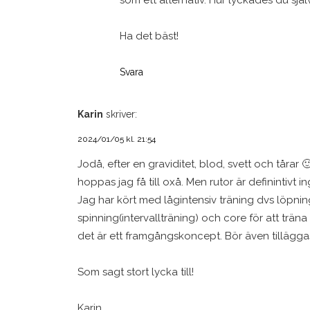
Ha det bäst!
Svara
Karin
skriver:
2024/01/05 kl. 21:54
Jodå, efter en graviditet, blod, svett och tårar 🙂
hoppas jag få till oxå. Men rutor är definintivt in
Jag har kört med lågintensiv träning dvs löpnin
spinning(intervallträning) och core för att trän
det är ett framgångskoncept. Bör även tilläggas
Som sagt stort lycka till!
Karin