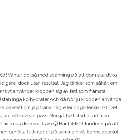
rna 🙂 ! Väntar också med spänning på att dom ska dyka
 tidigare, dock utan resultat. Jag tänker som såhär, om
ensivt använder kroppen sig av fett som främsta
 nästan inga kolhydrater och då bör ju kroppen använda
a oavsett om jag tränar låg eller högintensivt (?). Det
 kör ett intervallpass. Men ja, helt klart är att man
å liven ska komma fram 🙂 Har faktiskt funderat på att
men behålla fettintaget på samma nivå. Känns absolut
älv med magrutorna? Blev det några??