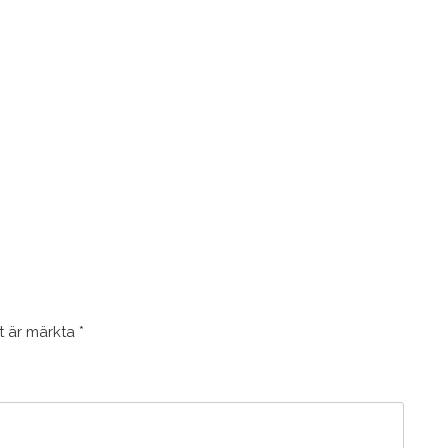
lt är märkta
*