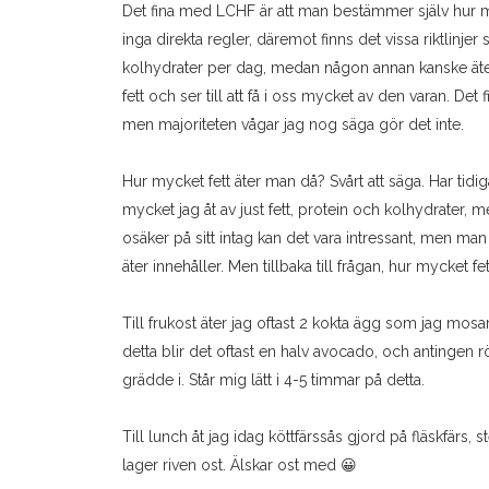
Det fina med LCHF är att man bestämmer själv hur myc
inga direkta regler, däremot finns det vissa riktlinjer
kolhydrater per dag, medan någon annan kanske äter 6
fett och ser till att få i oss mycket av den varan. De
men majoriteten vågar jag nog säga gör det inte.
Hur mycket fett äter man då? Svårt att säga. Har tidiga
mycket jag åt av just fett, protein och kolhydrater, m
osäker på sitt intag kan det vara intressant, men ma
äter innehåller. Men tillbaka till frågan, hur mycket 
Till frukost äter jag oftast 2 kokta ägg som jag mosar.
detta blir det oftast en halv avocado, och antingen rö
grädde i. Står mig lätt i 4-5 timmar på detta.
Till lunch åt jag idag köttfärssås gjord på fläskfärs,
lager riven ost. Älskar ost med 😀