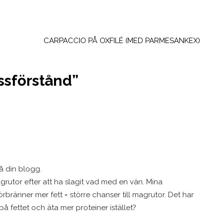
T
CARPACCIO PÅ OXFILÉ (MED PARMESANKEX)
ssförstånd
”
å din blogg.
grutor efter att ha slagit vad med en vän. Mina
örbränner mer fett = större chanser till magrutor. Det har
 på fettet och äta mer proteiner istället?