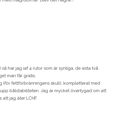
 så har jag iaf 4 rutor som är synliga, de sista två
get man får gratis.
g (för fettförbränningens skull), kompletterat med
a upp bålstabiliteten. Jag är mycket övertygad om att
 att jag äter LCHF.