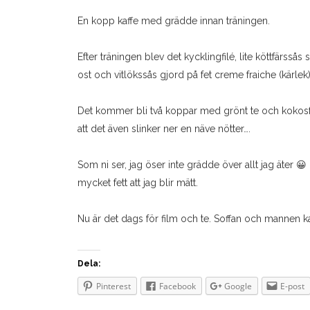
En kopp kaffe med grädde innan träningen.
Efter träningen blev det kycklingfilé, lite köttfärsså
ost och vitlökssås gjord på fet creme fraiche (kärlek).
Det kommer bli två koppar med grönt te och kokosf
att det även slinker ner en näve nötter….
Som ni ser, jag öser inte grädde över allt jag äter 😀 
mycket fett att jag blir mätt.
Nu är det dags för film och te. Soffan och mannen k
Dela:
Pinterest
Facebook
Google
E-post