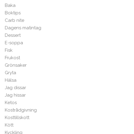
Baka
Boktips
Carb nite
Dagens matintag
Dessert
E-soppa
Fisk
Frukost
Grönsaker
Gryta
Hälsa
Jag dissar
Jag hissar
Ketos
Kostrådgivning
Kosttillskott
Kött
Kyckling