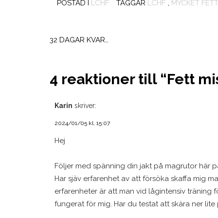
POSTAD I
LCHF
TAGGAR
LCHF
,
MYCKET FET
Inläggsnavigering
32 DAGAR KVAR…
4 reaktioner till “
Fett mi
Karin
skriver:
2024/01/05 kl. 15:07
Hej
Följer med spänning din jakt på magrutor här p
Har sjäv erfarenhet av att försöka skaffa mig ma
erfarenheter är att man vid lågintensiv träning f
fungerat för mig. Har du testat att skära ner lite