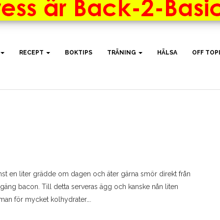
RECEPT
BOKTIPS
TRÄNING
HÄLSA
OFF TOP
st en liter grädde om dagen och äter gärna smör direkt från
gäng bacon. Till detta serveras ägg och kanske nån liten
 man för mycket kolhydrater….