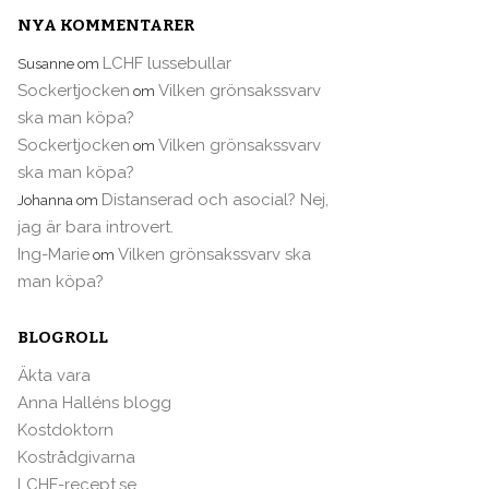
NYA KOMMENTARER
LCHF lussebullar
Susanne
om
Sockertjocken
Vilken grönsakssvarv
om
ska man köpa?
Sockertjocken
Vilken grönsakssvarv
om
ska man köpa?
Distanserad och asocial? Nej,
Johanna
om
jag är bara introvert.
Ing-Marie
Vilken grönsakssvarv ska
om
man köpa?
BLOGROLL
Äkta vara
Anna Halléns blogg
Kostdoktorn
Kostrådgivarna
LCHF-recept.se