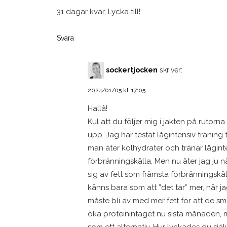
31 dagar kvar, Lycka till!
Svara
sockertjocken
skriver:
2024/01/05 kl. 17:05
Hallå!
Kul att du följer mig i jakten på ruto
upp. Jag har testat lågintensiv träning
man äter kolhydrater och tränar lågint
förbränningskälla. Men nu äter jag ju
sig av fett som främsta förbränningskäll
känns bara som att ”det tar” mer, när jag
måste bli av med mer fett för att de sm
öka proteinintaget nu sista månaden, 
som ett alternativ. Hur lyckades du sj