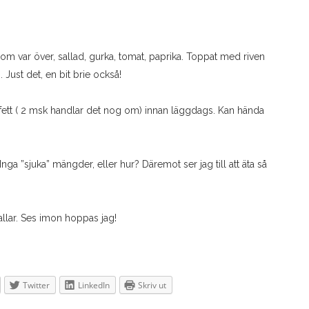
s som var över, sallad, gurka, tomat, paprika. Toppat med riven
 Just det, en bit brie också!
ett ( 2 msk handlar det nog om) innan läggdags. Kan hända
Inga ”sjuka” mängder, eller hur? Däremot ser jag till att äta så
allar. Ses imon hoppas jag!
Twitter
LinkedIn
Skriv ut