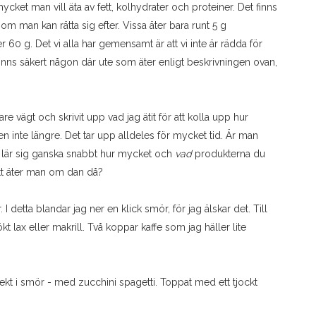
ket man vill äta av fett, kolhydrater och proteiner. Det finns
 som man kan rätta sig efter. Vissa äter bara runt 5 g
0 g. Det vi alla har gemensamt är att vi inte är rädda för
t finns säkert någon där ute som äter enligt beskrivningen ovan,
re vägt och skrivit upp vad jag ätit för att kolla upp hur
en inte längre. Det tar upp alldeles för mycket tid. Är man
n lär sig ganska snabbt hur mycket och
vad
produkterna du
fett äter man om dan då?
 I detta blandar jag ner en klick smör, för jag älskar det. Till
kt lax eller makrill. Två koppar kaffe som jag häller lite
 stekt i smör - med zucchini spagetti. Toppat med ett tjockt