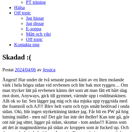
PT träning
Hälsa
Off topic
Jag hissar
Jag dissar
E-soppa
Mått och vikt
Off topic
Kontakta mig
Skadad :(
Postat
2024/04/06
av
Jessica
Ångest! Har under de två senaste passen känt av en liten molande
värk i hela högra sidan vid revbenen och lite bak mot ryggen… Om
man trycker lätt på revbenen känns det som att man fått ett hårt slag
mot dom. Anyways, gick till gymmet, värmde upp i roddmaskinen.
Allt ok so far. Sen lägger jag mig och ska mjuka upp rygg/sida med
the foamroll och AJ!!! Blev helt varm och typs smått bedövad i onda
sidan. Oki, blir ingen styrketräning tänker jag. Får bli en PW på hög
lutning istället - men nä! Det går fan inte det iheller! Kan inte gå, gör
ont när jag sitter, ligger på sidan, skrattar - tom andas!!! Känns som
att det är magmusklerna på sidan av kroppen som är fucked up. Och