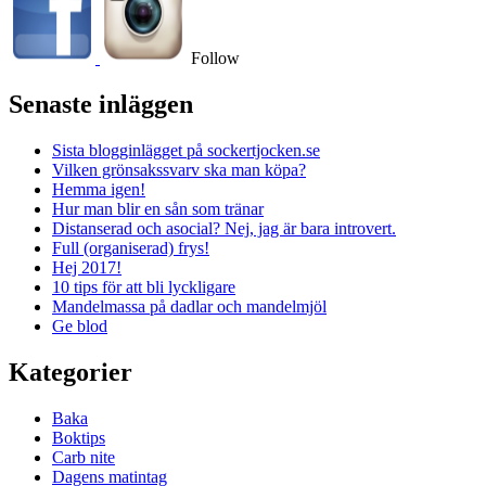
Follow
Senaste inläggen
Sista blogginlägget på sockertjocken.se
Vilken grönsakssvarv ska man köpa?
Hemma igen!
Hur man blir en sån som tränar
Distanserad och asocial? Nej, jag är bara introvert.
Full (organiserad) frys!
Hej 2017!
10 tips för att bli lyckligare
Mandelmassa på dadlar och mandelmjöl
Ge blod
Kategorier
Baka
Boktips
Carb nite
Dagens matintag