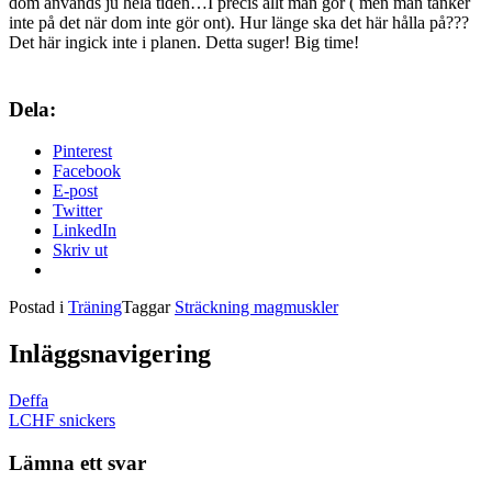
dom används ju hela tiden…I precis allt man gör ( men man tänker
inte på det när dom inte gör ont). Hur länge ska det här hålla på???
Det här ingick inte i planen. Detta suger! Big time!
Dela:
Pinterest
Facebook
E-post
Twitter
LinkedIn
Skriv ut
Postad i
Träning
Taggar
Sträckning magmuskler
Inläggsnavigering
Deffa
LCHF snickers
Lämna ett svar