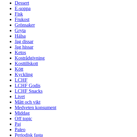
Dessert
E-soppa
Fisk
Frukost
Grönsaker
Gryta
Hälsa
Jag dissar
Jag hissar
Ketos
Kostrådgivning
Kosttillskott
Kött
Kyckling
LCHF
LCHF Godis
LCHF Snacks
Livet
Mått och vikt
Medveten konsument
Middag
Off topic
Paj
Paleo
Periodisk fasta