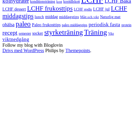
kolhydrater
LCHF Baka
kosttillskott
konditionsträning
kost
LCHF
LCHF frukosttips
LCHF dessert
LCHF jul
LCHF godis
middagstips
middag
middagstips
lunch
Naturlig mat
Mått och vikt
paleo
periodisk fasta
ohälsa
Paleo frukosttips
paleo middagstips
protein
styrketräning
Träning
recept
socker
semester
Vikt
viktnedgång
Follow my blog with Bloglovin
Drivs med WordPress
Philips by
Themepoints
.