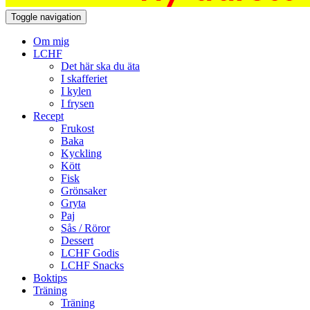
Toggle navigation
Om mig
LCHF
Det här ska du äta
I skafferiet
I kylen
I frysen
Recept
Frukost
Baka
Kyckling
Kött
Fisk
Grönsaker
Gryta
Paj
Sås / Röror
Dessert
LCHF Godis
LCHF Snacks
Boktips
Träning
Träning