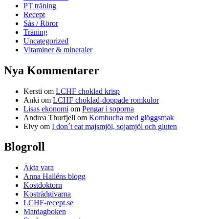
PT träning
Recept
Sås / Röror
Träning
Uncategorized
Vitaminer & mineraler
Nya Kommentarer
Kersti
om
LCHF choklad krisp
Anki
om
LCHF choklad-doppade romkulor
Lisas ekonomi
om
Pengar i soporna
Andrea Thurfjell
om
Kombucha med glöggsmak
Elvy
om
I don´t eat majsmjöl, sojamjöl och gluten
Blogroll
Äkta vara
Anna Halléns blogg
Kostdoktorn
Kostrådgivarna
LCHF-recept.se
Matdagboken