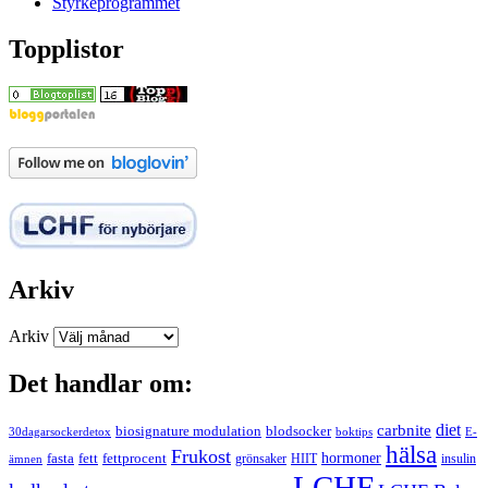
Styrkeprogrammet
Topplistor
Arkiv
Arkiv
Det handlar om:
carbnite
diet
biosignature modulation
blodsocker
30dagarsockerdetox
boktips
E-
hälsa
Frukost
fett
fettprocent
hormoner
fasta
grönsaker
HIIT
insulin
ämnen
LCHF