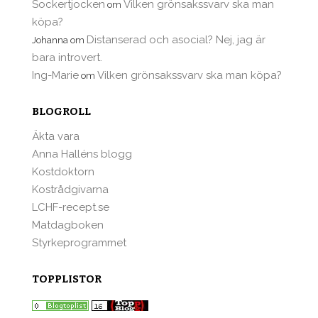
Sockertjocken
Vilken grönsakssvarv ska man
om
köpa?
Distanserad och asocial? Nej, jag är
Johanna
om
bara introvert.
Ing-Marie
Vilken grönsakssvarv ska man köpa?
om
BLOGROLL
Äkta vara
Anna Halléns blogg
Kostdoktorn
Kostrådgivarna
LCHF-recept.se
Matdagboken
Styrkeprogrammet
TOPPLISTOR