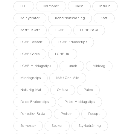
HIIT
Hormoner
Hälsa
Insulin
Kolhydrater
Konditionsträning
Kost
Kosttillskott
LCHF
LCHF Baka
LCHF Dessert
LCHF Frukosttips
LCHF Godis
LCHF Jul
LCHF Middagstips
Lunch
Middag
Middagstips
Mått Och Vikt
Naturlig Mat
Ohälsa
Paleo
Paleo Frukosttips
Paleo Middagstips
Periodisk Fasta
Protein
Recept
Semester
Socker
Styrketräning