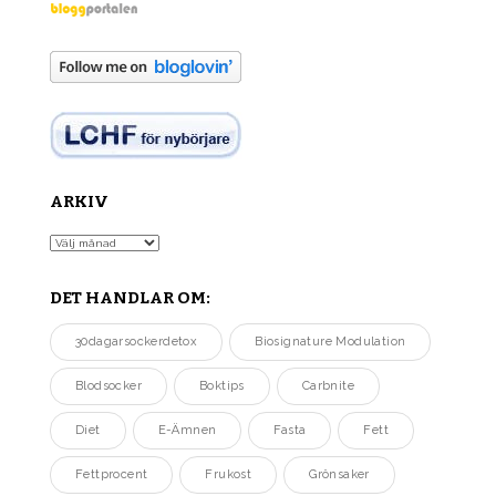
ARKIV
Arkiv
DET HANDLAR OM:
30dagarsockerdetox
Biosignature Modulation
Blodsocker
Boktips
Carbnite
Diet
E-Ämnen
Fasta
Fett
Fettprocent
Frukost
Grönsaker