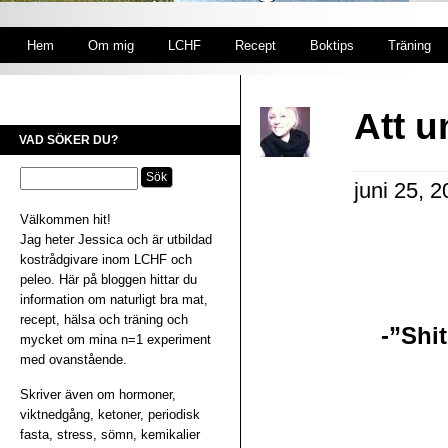
Hem
Om mig
LCHF
Recept
Boktips
Träning
Att u
VAD SÖKER DU?
juni 25, 
Välkommen hit!
Jag heter Jessica och är utbildad
kostrådgivare inom LCHF och
peleo. Här på bloggen hittar du
information om naturligt bra mat,
recept, hälsa och träning och
-”Shit
mycket om mina n=1 experiment
med ovanstående.
Skriver även om hormoner,
viktnedgång, ketoner, periodisk
fasta, stress, sömn, kemikalier