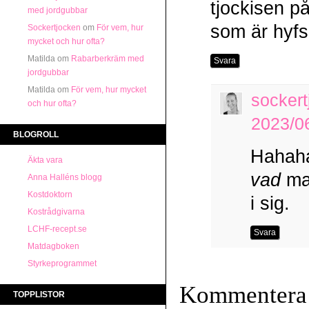
tjockisen på
med jordgubbar
som är hyfs
Sockertjocken
om
För vem, hur
mycket och hur ofta?
Matilda
om
Rabarberkräm med
Svara
jordgubbar
Matilda
om
För vem, hur mycket
sockert
och hur ofta?
2023/06
BLOGROLL
Hahaha,
Äkta vara
vad
ma
Anna Halléns blogg
Kostdoktorn
i sig.
Kostrådgivarna
LCHF-recept.se
Svara
Matdagboken
Styrkeprogrammet
Kommentera
TOPPLISTOR