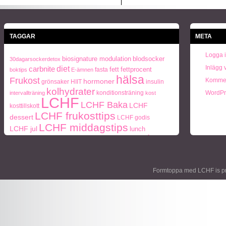
TAGGAR
META
Logga 
biosignature modulation
blodsocker
30dagarsockerdetox
Inlägg 
carbnite
diet
fett
fettprocent
fasta
boktips
E-ämnen
hälsa
Frukost
Kommen
hormoner
grönsaker
HIIT
insulin
kolhydrater
konditionsträning
WordPr
intervallträning
kost
LCHF
LCHF Baka
LCHF
kosttillskott
LCHF frukosttips
dessert
LCHF godis
LCHF middagstips
LCHF jul
lunch
paleo
ohälsa
middag
middagstips
Naturlig mat
periodisk
Paleo frukosttips
paleo middagstips
recept
fasta
socker
protein
semester
styrketräning
Träning
Formtoppa med LCHF is p
Vikt
viktnedgång