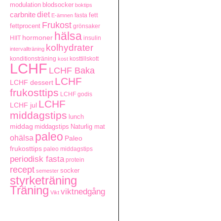
modulation
blodsocker
boktips
carbnite
diet
fett
fasta
E-ämnen
Frukost
fettprocent
grönsaker
hälsa
hormoner
HIIT
insulin
kolhydrater
intervallträning
konditionsträning
kosttillskott
kost
LCHF
LCHF Baka
LCHF
LCHF dessert
frukosttips
LCHF godis
LCHF
LCHF jul
middagstips
lunch
middag
middagstips
Naturlig mat
paleo
ohälsa
Paleo
frukosttips
paleo middagstips
periodisk fasta
protein
recept
socker
semester
styrketräning
Träning
viktnedgång
Vikt