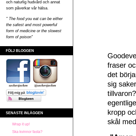
och naturlig hudvård och annat
som påverkar vår hälsa.
" The food you eat can be either
the safest and most powerful
form of medicine or the slowest
form of poison"
FÖLJ BLOGGEN
Goodeven
fraser oc
det börja
sig sake
tillvaron
egentlig
kropp och
SENASTE INLÄGGEN
skål med
Wrap it up!
Ska kvinnor fasta?