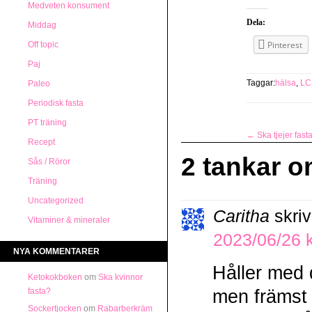
Medveten konsument
Dela:
Middag
Pinterest
Off topic
Paj
Taggar:
hälsa
,
LC
Paleo
Periodisk fasta
PT träning
←
Ska tjejer fast
Recept
2 tankar o
Sås / Röror
Träning
Uncategorized
Caritha
skriv
Vitaminer & mineraler
2023/06/26 k
NYA KOMMENTARER
Håller med d
Ketokokboken
om
Ska kvinnor
fasta?
men främst v
Sockertjocken
om
Rabarberkräm