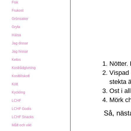
Fisk
Frukost
Grönsaker
Gryta
Hälsa
Jag dissar
Jag hissar
Ketos
Nötter.
Kostrådgivning
Vispad 
Kosttillskott
stekta 
Kött
Ost i a
Kyckling
Mörk c
LCHF
LCHF Godis
Så, nästa
LCHF Snacks
Mått och vikt