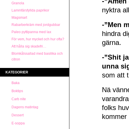
-”Amen
Granola
nyktra al
Lammfärsfyllda paprikor
Magsmart
-”Men m
Rabarberkräm med jordgubbar
Paleo pyttipanna med lax
hindra di
För vem, hur mycket och hur ofta?
gärna.
Att hålla sig skadefri…
Blomkålssallad med basilika och
-”Shit j
citron
unna sig
KATEGORIER
som att t
Baka
Nä vänne
Boktips
varandra
Carb nite
folks hu
Dagens matintag
kommer li
Dessert
E-soppa