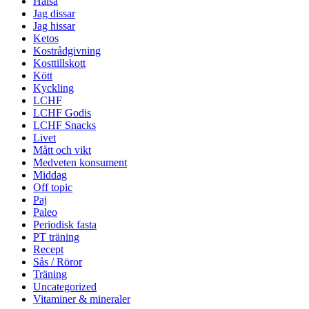
Hälsa
Jag dissar
Jag hissar
Ketos
Kostrådgivning
Kosttillskott
Kött
Kyckling
LCHF
LCHF Godis
LCHF Snacks
Livet
Mått och vikt
Medveten konsument
Middag
Off topic
Paj
Paleo
Periodisk fasta
PT träning
Recept
Sås / Röror
Träning
Uncategorized
Vitaminer & mineraler