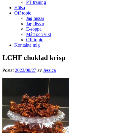
PT träning
Hälsa
Off topic
Jag hissar
Jag dissar
E-soppa
Mått och vikt
Off topic
Kontakta mig
LCHF choklad krisp
Postat
2023/08/27
av
Jessica