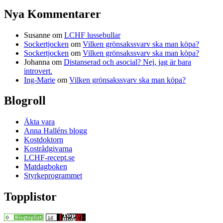
Nya Kommentarer
Susanne
om
LCHF lussebullar
Sockertjocken
om
Vilken grönsakssvarv ska man köpa?
Sockertjocken
om
Vilken grönsakssvarv ska man köpa?
Johanna
om
Distanserad och asocial? Nej, jag är bara
introvert.
Ing-Marie
om
Vilken grönsakssvarv ska man köpa?
Blogroll
Äkta vara
Anna Halléns blogg
Kostdoktorn
Kostrådgivarna
LCHF-recept.se
Matdagboken
Styrkeprogrammet
Topplistor