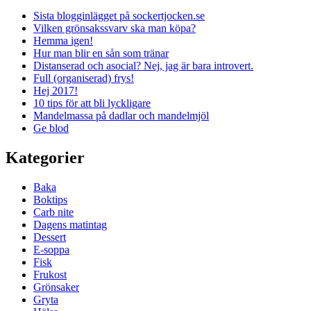
Sista blogginlägget på sockertjocken.se
Vilken grönsakssvarv ska man köpa?
Hemma igen!
Hur man blir en sån som tränar
Distanserad och asocial? Nej, jag är bara introvert.
Full (organiserad) frys!
Hej 2017!
10 tips för att bli lyckligare
Mandelmassa på dadlar och mandelmjöl
Ge blod
Kategorier
Baka
Boktips
Carb nite
Dagens matintag
Dessert
E-soppa
Fisk
Frukost
Grönsaker
Gryta