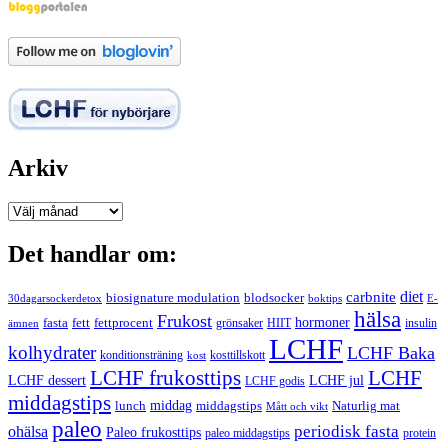
Arkiv
Arkiv
Det handlar om:
carbnite
diet
biosignature modulation
blodsocker
30dagarsockerdetox
boktips
E-
hälsa
Frukost
fett
fettprocent
hormoner
fasta
grönsaker
HIIT
insulin
ämnen
LCHF
kolhydrater
LCHF Baka
kosttillskott
konditionsträning
kost
LCHF
LCHF frukosttips
LCHF dessert
LCHF jul
LCHF godis
middagstips
middag
middagstips
lunch
Naturlig mat
Mått och vikt
paleo
periodisk fasta
ohälsa
Paleo frukosttips
paleo middagstips
protein