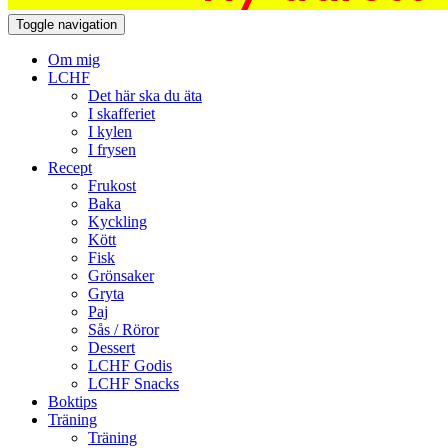
Toggle navigation
Om mig
LCHF
Det här ska du äta
I skafferiet
I kylen
I frysen
Recept
Frukost
Baka
Kyckling
Kött
Fisk
Grönsaker
Gryta
Paj
Sås / Röror
Dessert
LCHF Godis
LCHF Snacks
Boktips
Träning
Träning