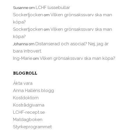
LCHF lussebullar
Susanne
om
Sockertjocken
Vilken grönsakssvarv ska man
om
köpa?
Sockertjocken
Vilken grönsakssvarv ska man
om
köpa?
Distanserad och asocial? Nej, jag är
Johanna
om
bara introvert.
Ing-Marie
Vilken grönsakssvarv ska man köpa?
om
BLOGROLL
Äkta vara
Anna Halléns blogg
Kostdoktorn
Kostrådgivarna
LCHF-recept.se
Matdagboken
Styrkeprogrammet