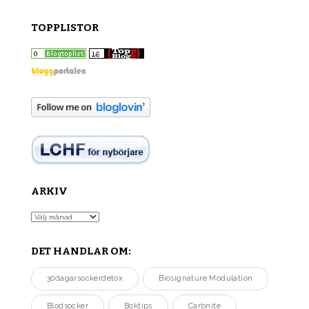
TOPPLISTOR
ARKIV
Arkiv
DET HANDLAR OM:
30dagarsockerdetox
Biosignature Modulation
Blodsocker
Boktips
Carbnite