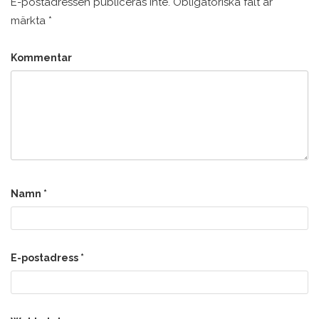
E-postadressen publiceras inte.
Obligatoriska fält är
märkta
*
Kommentar
Namn
*
E-postadress
*