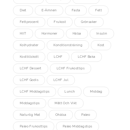
Diet
E-Ämnen
Fasta
Fett
Fettprocent
Frukost
Grönsaker
HIIT
Hormoner
Hälsa
Insulin
Kolhydrater
Konditionsträning
Kost
Kosttillskott
LCHF
LCHF Baka
LCHF Dessert
LCHF Frukosttips
LCHF Godis
LCHF Jul
LCHF Middagstips
Lunch
Middag
Middagstips
Mått Och Vikt
Naturlig Mat
Ohälsa
Paleo
Paleo Frukosttips
Paleo Middagstips