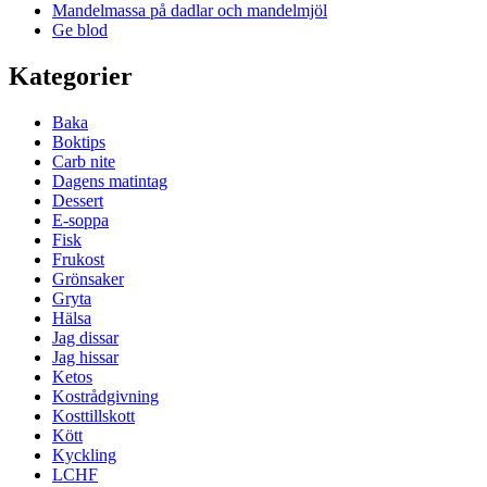
Mandelmassa på dadlar och mandelmjöl
Ge blod
Kategorier
Baka
Boktips
Carb nite
Dagens matintag
Dessert
E-soppa
Fisk
Frukost
Grönsaker
Gryta
Hälsa
Jag dissar
Jag hissar
Ketos
Kostrådgivning
Kosttillskott
Kött
Kyckling
LCHF