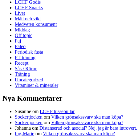
LCHF Godis
LCHF Snacks
Livet
Mått och vikt
Medveten konsument
Middag
Off topic
Paj
Paleo
Periodisk fasta
PT träning
Recept
Sås / Röror
Träning
Uncategorized
Vitaminer & mineraler
Nya Kommentarer
Susanne
om
LCHF lussebullar
Sockertjocken
om
Vilken grönsakssvarv ska man köpa?
Sockertjocken
om
Vilken grönsakssvarv ska man köpa?
Johanna
om
Distanserad och asocial? Nej, jag är bara introvert.
Ing-Marie
om
Vilken grönsakssvarv ska man köpa?