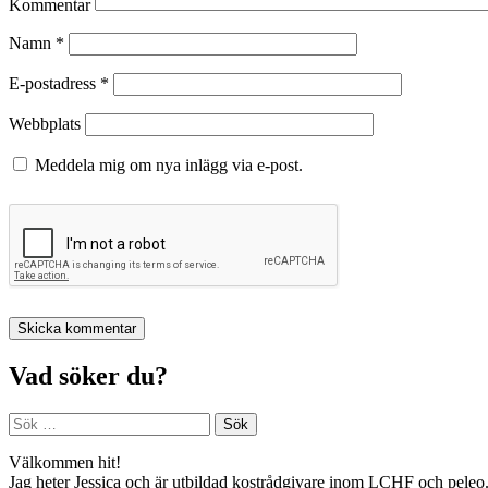
Kommentar
Namn
*
E-postadress
*
Webbplats
Meddela mig om nya inlägg via e-post.
Vad söker du?
Sök
efter:
Välkommen hit!
Jag heter Jessica och är utbildad kostrådgivare inom LCHF och peleo