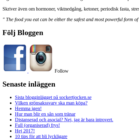
Skriver även om hormoner, viktnedgång, ketoner, periodisk fasta, stre
" The food you eat can be either the safest and most powerful form of
Följ Bloggen
Follow
Senaste inläggen
Sista blogginlägget på sockertjocken.se
Vilken grönsakssvarv ska man köpa?
Hemma igen!
Hur man blir en sån som tränar
Distanserad och asocial? Nej, jag är bara introvert.
Full (organiserad) frys!
Hej 2017!
10 tips för att bli lyckligare