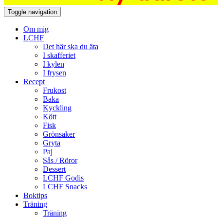
Toggle navigation
Om mig
LCHF
Det här ska du äta
I skafferiet
I kylen
I frysen
Recept
Frukost
Baka
Kyckling
Kött
Fisk
Grönsaker
Gryta
Paj
Sås / Röror
Dessert
LCHF Godis
LCHF Snacks
Boktips
Träning
Träning