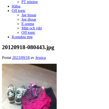
PT träning
Hälsa
Off topic
Jag hissar
Jag dissar
E-soppa
Mått och vikt
Off topic
Kontakta mig
20120918-080443.jpg
Postat
2023/09/18
av
Jessica