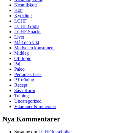
Kosttillskott
Kött
Kyckling
LCHF
LCHF Godis
LCHF Snacks
Livet
Mått och vikt
Medveten konsument
Middag
Off topic
Paj
Paleo
Periodisk fasta
PT träning
Recept
Sås / Röror
Träning
Uncategorized
Vitaminer & mineraler
Nya Kommentarer
Susanne
om
LCHF lussebullar