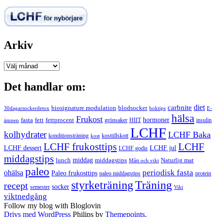
Arkiv
Arkiv
Det handlar om:
carbnite
diet
biosignature modulation
blodsocker
30dagarsockerdetox
boktips
E-
hälsa
Frukost
fett
fettprocent
hormoner
fasta
grönsaker
HIIT
insulin
ämnen
LCHF
kolhydrater
LCHF Baka
kosttillskott
konditionsträning
kost
LCHF
LCHF frukosttips
LCHF dessert
LCHF jul
LCHF godis
middagstips
middag
middagstips
lunch
Naturlig mat
Mått och vikt
paleo
periodisk fasta
ohälsa
Paleo frukosttips
paleo middagstips
protein
styrketräning
Träning
recept
socker
semester
Vikt
viktnedgång
Follow my blog with Bloglovin
Drivs med WordPress
Philips by
Themepoints
.