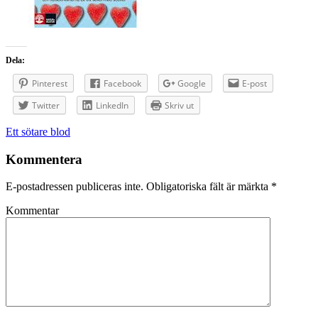
Dela:
Pinterest
Facebook
Google
E-post
Twitter
LinkedIn
Skriv ut
Inläggsnavigering
Ett sötare blod
Kommentera
E-postadressen publiceras inte.
Obligatoriska fält är märkta
*
Kommentar