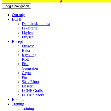
Toggle navigation
Om mig
LCHF
Det här ska du äta
I skafferiet
I kylen
I frysen
Recept
Frukost
Baka
Kyckling
Kött
Fisk
Grönsaker
Gryta
Paj
Sås / Röror
Dessert
LCHF Godis
LCHF Snacks
Boktips
Träning
Träning