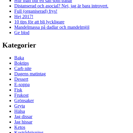
Hur man blir en sån som tränar
Distanserad och asocial? Nej, jag är bara introvert.
Full (organiserad) frys!
Hej 2017!
10 tips för att bli lyckligare
Mandelmassa på dadlar och mandelmjöl
Ge blod
Kategorier
Baka
Boktips
Carb nite
Dagens matintag
Dessert
E-soppa
Fisk
Frukost
Grönsaker
Gryta
Hälsa
Jag dissar
Jag hissar
Ketos
Kostrådgivning