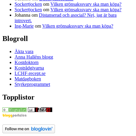
Sockertjocken
om
Vilken grönsakssvarv ska man köpa?
Sockertjocken
om
Vilken grönsakssvarv ska man köpa?
Johanna
om
Distanserad och asocial? Nej, jag är bara
introvert.
Ing-Marie
om
Vilken grönsakssvarv ska man köpa?
Blogroll
Äkta vara
Anna Halléns blogg
Kostdoktorn
Kostrådgivarna
LCHF-recept.se
Matdagboken
Styrkeprogrammet
Topplistor