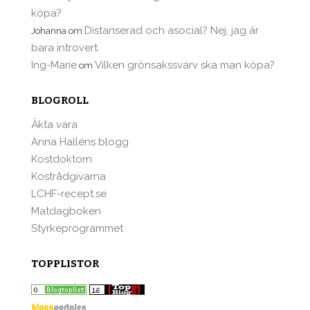
köpa?
Distanserad och asocial? Nej, jag är
Johanna
om
bara introvert.
Ing-Marie
Vilken grönsakssvarv ska man köpa?
om
BLOGROLL
Äkta vara
Anna Halléns blogg
Kostdoktorn
Kostrådgivarna
LCHF-recept.se
Matdagboken
Styrkeprogrammet
TOPPLISTOR