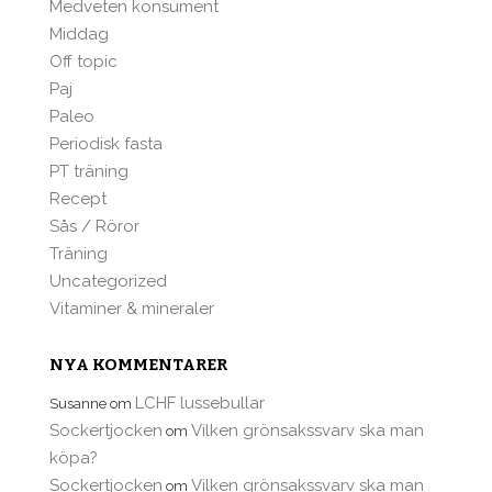
Medveten konsument
Middag
Off topic
Paj
Paleo
Periodisk fasta
PT träning
Recept
Sås / Röror
Träning
Uncategorized
Vitaminer & mineraler
NYA KOMMENTARER
LCHF lussebullar
Susanne
om
Sockertjocken
Vilken grönsakssvarv ska man
om
köpa?
Sockertjocken
Vilken grönsakssvarv ska man
om