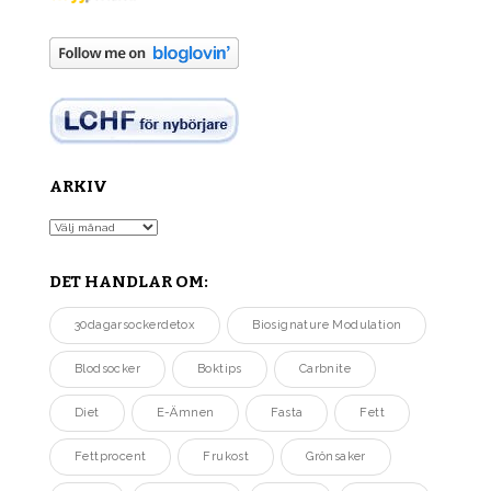
ARKIV
Arkiv
DET HANDLAR OM:
30dagarsockerdetox
Biosignature Modulation
Blodsocker
Boktips
Carbnite
Diet
E-Ämnen
Fasta
Fett
Fettprocent
Frukost
Grönsaker