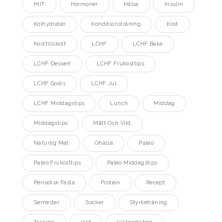
HIIT
Hormoner
Hälsa
Insulin
Kolhydrater
Konditionsträning
Kost
Kosttillskott
LCHF
LCHF Baka
LCHF Dessert
LCHF Frukosttips
LCHF Godis
LCHF Jul
LCHF Middagstips
Lunch
Middag
Middagstips
Mått Och Vikt
Naturlig Mat
Ohälsa
Paleo
Paleo Frukosttips
Paleo Middagstips
Periodisk Fasta
Protein
Recept
Semester
Socker
Styrketräning