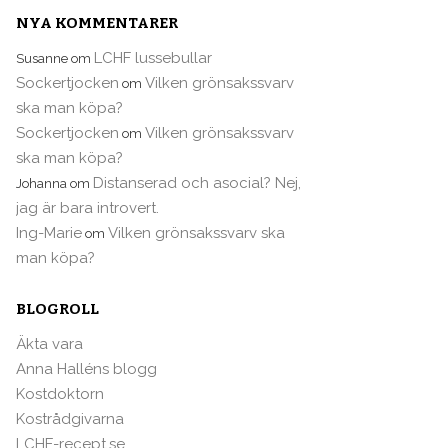
NYA KOMMENTARER
LCHF lussebullar
Susanne
om
Sockertjocken
Vilken grönsakssvarv
om
ska man köpa?
Sockertjocken
Vilken grönsakssvarv
om
ska man köpa?
Distanserad och asocial? Nej,
Johanna
om
jag är bara introvert.
Ing-Marie
Vilken grönsakssvarv ska
om
man köpa?
BLOGROLL
Äkta vara
Anna Halléns blogg
Kostdoktorn
Kostrådgivarna
LCHF-recept.se