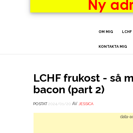
OM MIG
LCHF
KONTAKTA MIG
LCHF frukost - så 
bacon (part 2)
AV
POSTAT
2024/01/20
JESSICA
data-a