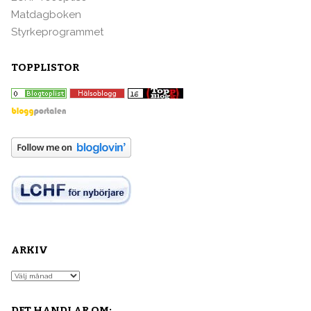
Matdagboken
Styrkeprogrammet
TOPPLISTOR
ARKIV
Arkiv
DET HANDLAR OM: