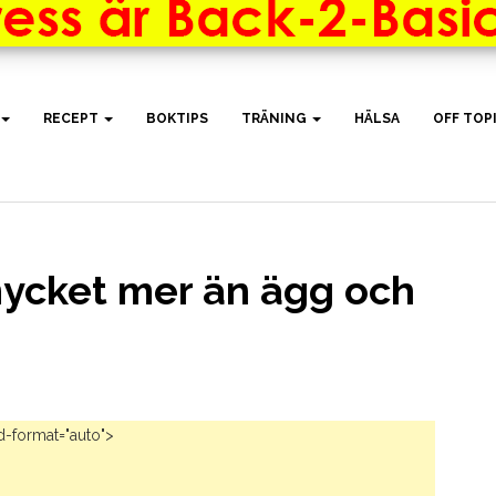
RECEPT
BOKTIPS
TRÄNING
HÄLSA
OFF TOP
mycket mer än ägg och
d-format="auto">