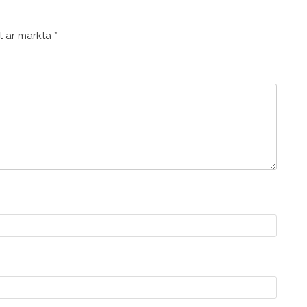
lt är märkta
*