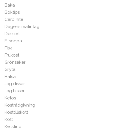
Baka
Boktips
Carb nite
Dagens matintag
Dessert
E-soppa
Fisk
Frukost
Grönsaker
Gryta
Hälsa
Jag dissar
Jag hissar
Ketos
Kostrådgivning
Kosttillskott
Kött
Kyckling