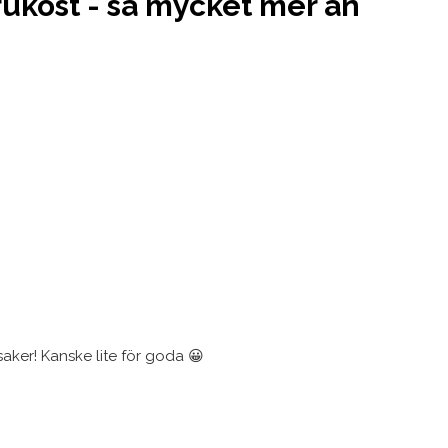
ukost - så mycket mer än
aker! Kanske lite för goda 😀