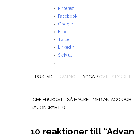
Pinterest
Facebook
Google
E-post
Twitter
LinkedIn
Skriv ut
POSTAD I
TRÄNING
TAGGAR
GVT
,
STYRKETR
Inläggsnavigering
LCHF FRUKOST - SÅ MYCKET MER ÄN ÄGG OCH
BACON (PART 2)
10 reaktioner till “
Advan