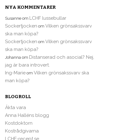
NYA KOMMENTARER
LCHF lussebullar
Susanne
om
Sockertjocken
Vilken grönsakssvarv
om
ska man köpa?
Sockertjocken
Vilken grönsakssvarv
om
ska man köpa?
Distanserad och asocial? Nej,
Johanna
om
jag är bara introvert.
Ing-Marie
Vilken grönsakssvarv ska
om
man köpa?
BLOGROLL
Äkta vara
Anna Halléns blogg
Kostdoktorn
Kostrådgivarna
LCHF-recept.se