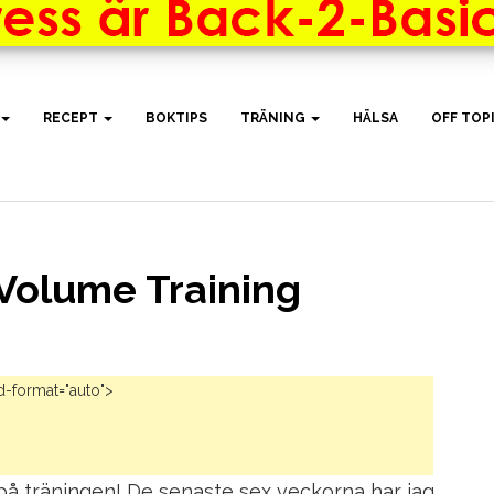
RECEPT
BOKTIPS
TRÄNING
HÄLSA
OFF TOP
olume Training
d-format="auto">
på träningen! De senaste sex veckorna har jag