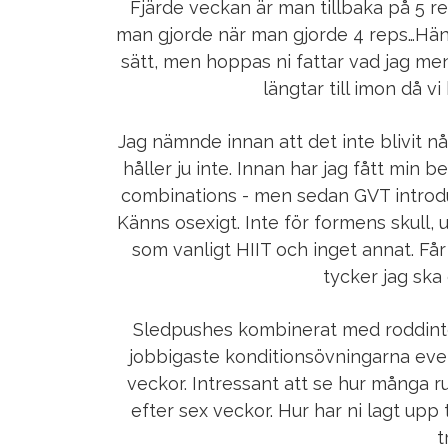
Fjärde veckan är man tillbaka på 5 
man gjorde när man gjorde 4 reps…Häng
sätt, men hoppas ni fattar vad jag men
längtar till imon då 
Jag nämnde innan att det inte blivit n
håller ju inte. Innan har jag fått min 
combinations - men sedan GVT introduce
Känns osexigt. Inte för formens skull,
som vanligt HIIT och inget annat. Får
tycker jag ska 
Sledpushes kombinerat med roddinte
jobbigaste konditionsövningarna ever
veckor. Intressant att se hur många 
efter sex veckor. Hur har ni lagt upp t
t