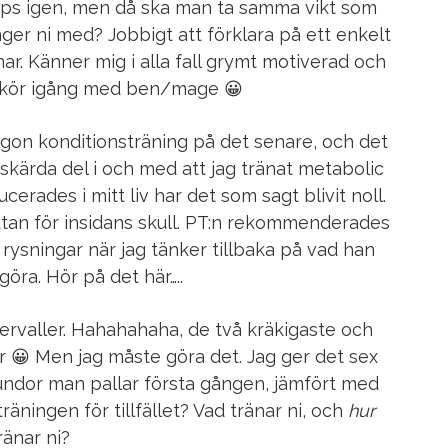
reps igen, men då ska man ta samma vikt som
er ni med? Jobbigt att förklara på ett enkelt
ar. Känner mig i alla fall grymt motiverad och
vi kör igång med ben/mage 😀
ågon konditionsträning på det senare, och det
beskärda del i och med att jag tränat metabolic
rades i mitt liv har det som sagt blivit noll.
 utan för insidans skull. PT:n rekommenderades
 rysningar när jag tänker tillbaka på vad han
göra. Hör på det här…..
rvaller. Hahahahaha, de två kräkigaste och
 😀 Men jag måste göra det. Jag ger det sex
rundor man pallar första gången, jämfört med
räningen för tillfället? Vad tränar ni, och
hur
ränar ni?