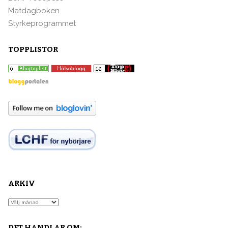
Matdagboken
Styrkeprogrammet
TOPPLISTOR
ARKIV
Arkiv
DET HANDLAR OM: