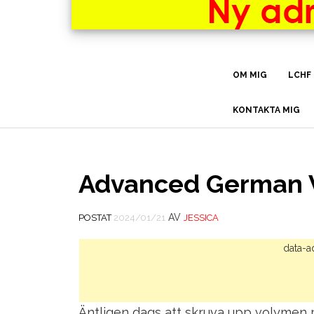
OM MIG
LCHF
KONTAKTA MIG
Advanced German V
AV
POSTAT
2024/01/21
JESSICA
data-a
Äntligen dags att skruva upp volymen 