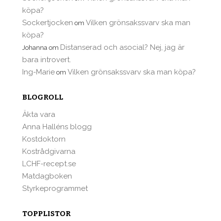
köpa?
Sockertjocken
Vilken grönsakssvarv ska man
om
köpa?
Distanserad och asocial? Nej, jag är
Johanna
om
bara introvert.
Ing-Marie
Vilken grönsakssvarv ska man köpa?
om
BLOGROLL
Äkta vara
Anna Halléns blogg
Kostdoktorn
Kostrådgivarna
LCHF-recept.se
Matdagboken
Styrkeprogrammet
TOPPLISTOR