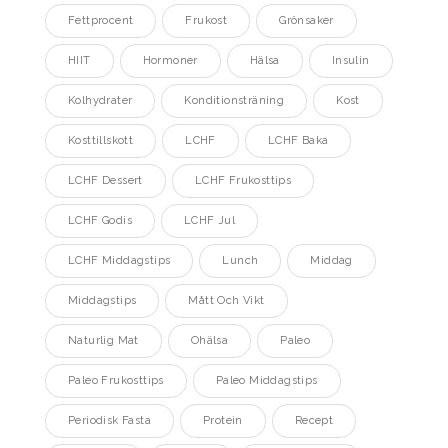
Fettprocent
Frukost
Grönsaker
HIIT
Hormoner
Hälsa
Insulin
Kolhydrater
Konditionsträning
Kost
Kosttillskott
LCHF
LCHF Baka
LCHF Dessert
LCHF Frukosttips
LCHF Godis
LCHF Jul
LCHF Middagstips
Lunch
Middag
Middagstips
Mått Och Vikt
Naturlig Mat
Ohälsa
Paleo
Paleo Frukosttips
Paleo Middagstips
Periodisk Fasta
Protein
Recept