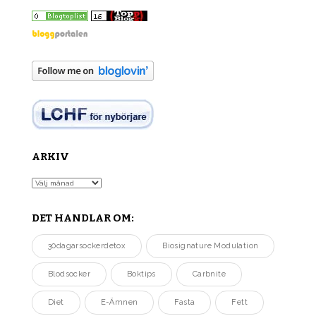
ARKIV
Arkiv
DET HANDLAR OM:
30dagarsockerdetox
Biosignature Modulation
Blodsocker
Boktips
Carbnite
Diet
E-Ämnen
Fasta
Fett