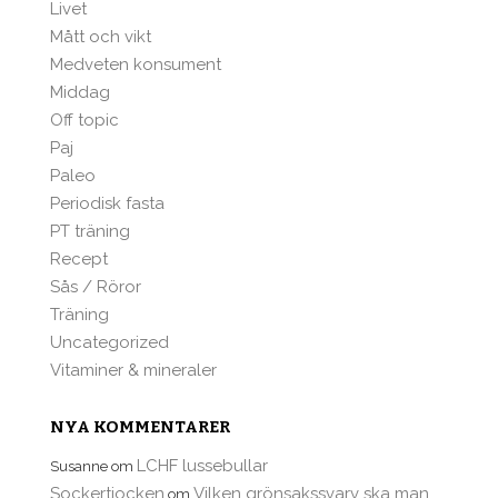
Livet
Mått och vikt
Medveten konsument
Middag
Off topic
Paj
Paleo
Periodisk fasta
PT träning
Recept
Sås / Röror
Träning
Uncategorized
Vitaminer & mineraler
NYA KOMMENTARER
LCHF lussebullar
Susanne
om
Sockertjocken
Vilken grönsakssvarv ska man
om