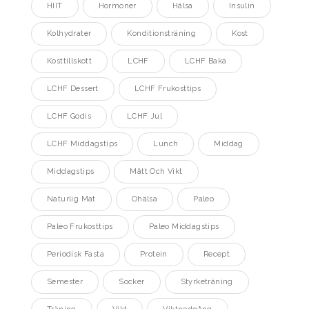
HIIT
Hormoner
Hälsa
Insulin
Kolhydrater
Konditionsträning
Kost
Kosttillskott
LCHF
LCHF Baka
LCHF Dessert
LCHF Frukosttips
LCHF Godis
LCHF Jul
LCHF Middagstips
Lunch
Middag
Middagstips
Mått Och Vikt
Naturlig Mat
Ohälsa
Paleo
Paleo Frukosttips
Paleo Middagstips
Periodisk Fasta
Protein
Recept
Semester
Socker
Styrketräning