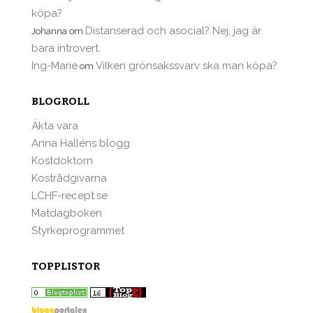
köpa?
Distanserad och asocial? Nej, jag är
Johanna
om
bara introvert.
Ing-Marie
Vilken grönsakssvarv ska man köpa?
om
BLOGROLL
Äkta vara
Anna Halléns blogg
Kostdoktorn
Kostrådgivarna
LCHF-recept.se
Matdagboken
Styrkeprogrammet
TOPPLISTOR