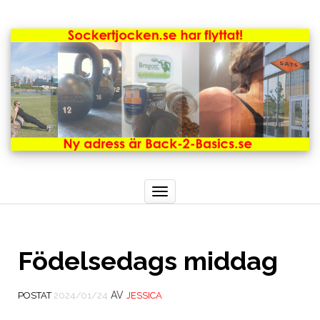
Toggle
navigation
Födelsedags middag
AV
POSTAT
2024/01/24
JESSICA