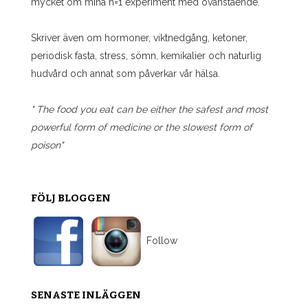
mycket om mina n=1 experiment med ovanstående.
Skriver även om hormoner, viktnedgång, ketoner,
periodisk fasta, stress, sömn, kemikalier och naturlig
hudvård och annat som påverkar vår hälsa.
" The food you eat can be either the safest and most
powerful form of medicine or the slowest form of
poison"
FÖLJ BLOGGEN
Follow
SENASTE INLÄGGEN