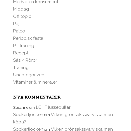
Medveten konsument
Middag
Off topic
Paj
Paleo
Periodisk fasta
PT träning
Recept
Sås / Röror
Träning
Uncategorized
Vitaminer & mineraler
NYA KOMMENTARER
LCHF lussebullar
Susanne
om
Sockertjocken
Vilken grönsakssvarv ska man
om
köpa?
Sockertjocken
Vilken grönsakssvarv ska man
om