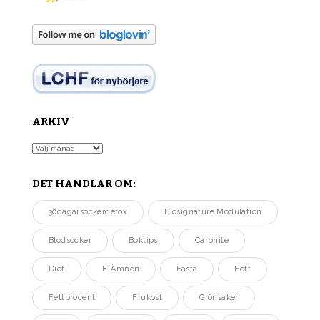
ARKIV
Arkiv
DET HANDLAR OM:
30dagarsockerdetox
Biosignature Modulation
Blodsocker
Boktips
Carbnite
Diet
E-Ämnen
Fasta
Fett
Fettprocent
Frukost
Grönsaker