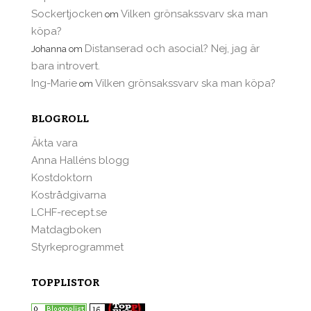
Sockertjocken
Vilken grönsakssvarv ska man
om
köpa?
Distanserad och asocial? Nej, jag är
Johanna
om
bara introvert.
Ing-Marie
Vilken grönsakssvarv ska man köpa?
om
BLOGROLL
Äkta vara
Anna Halléns blogg
Kostdoktorn
Kostrådgivarna
LCHF-recept.se
Matdagboken
Styrkeprogrammet
TOPPLISTOR