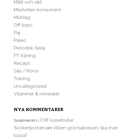
Mått och vikt
Medveten konsument
Middag
Off topic
Paj
Paleo
Periodisk fasta
PT träning
Recept
Sås / Röror
Träning
Uncategorized
Vitaminer & mineraler
NYA KOMMENTARER
LCHF lussebullar
Susanne
om
Sockertjocken
Vilken grönsakssvarv ska man
om
köpa?