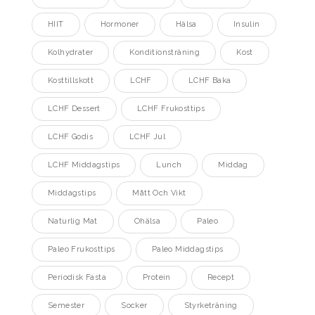
HIIT
Hormoner
Hälsa
Insulin
Kolhydrater
Konditionsträning
Kost
Kosttillskott
LCHF
LCHF Baka
LCHF Dessert
LCHF Frukosttips
LCHF Godis
LCHF Jul
LCHF Middagstips
Lunch
Middag
Middagstips
Mått Och Vikt
Naturlig Mat
Ohälsa
Paleo
Paleo Frukosttips
Paleo Middagstips
Periodisk Fasta
Protein
Recept
Semester
Socker
Styrketräning