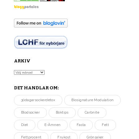
ARKIV
Arkiv
DET HANDLAR OM:
30dagarsockerdetox
Biosignature Modulation
Blodsocker
Boktips
Carbnite
Diet
E-Ämnen
Fasta
Fett
Fettprocent
Frukost
Grönsaker