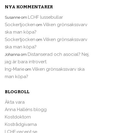
NYA KOMMENTARER
LCHF lussebullar
Susanne
om
Sockertjocken
Vilken grönsakssvarv
om
ska man köpa?
Sockertjocken
Vilken grönsakssvarv
om
ska man köpa?
Distanserad och asocial? Nej,
Johanna
om
jag är bara introvert.
Ing-Marie
Vilken grönsakssvarv ska
om
man köpa?
BLOGROLL
Äkta vara
Anna Halléns blogg
Kostdoktorn
Kostrådgivarna
LCHF-recept.se