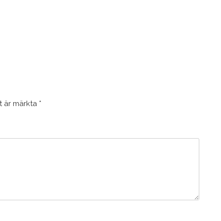
lt är märkta
*