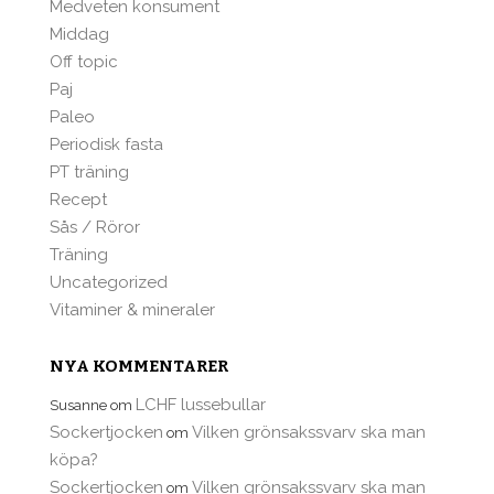
Medveten konsument
Middag
Off topic
Paj
Paleo
Periodisk fasta
PT träning
Recept
Sås / Röror
Träning
Uncategorized
Vitaminer & mineraler
NYA KOMMENTARER
LCHF lussebullar
Susanne
om
Sockertjocken
Vilken grönsakssvarv ska man
om
köpa?
Sockertjocken
Vilken grönsakssvarv ska man
om