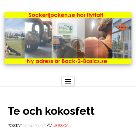
Toggle
navigation
Te och kokosfett
AV
POSTAT
2024/03/12
JESSICA