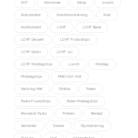
HIIT
Hormoner
Hälsa
Insulin
Kolhydrater
Konditionsträning
Kost
Kosttillskott
LCHF
LCHF Baka
LCHF Dessert
LCHF Frukosttips
LCHF Godis
LCHF Jul
LCHF Middagstips
Lunch
Middag
Middagstips
Mått Och Vikt
Naturlig Mat
Ohälsa
Paleo
Paleo Frukosttips
Paleo Middagstips
Periodisk Fasta
Protein
Recept
Semester
Socker
Styrketräning