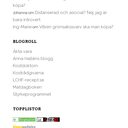
köpa?
Distanserad och asocial? Nej, jag är
Johanna
om
bara introvert.
Ing-Marie
Vilken grönsakssvarv ska man köpa?
om
BLOGROLL
Äkta vara
Anna Halléns blogg
Kostdoktorn
Kostrådgivarna
LCHF-recept.se
Matdagboken
Styrkeprogrammet
TOPPLISTOR