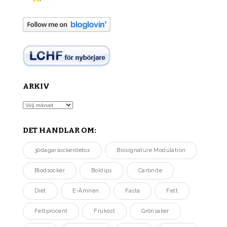
ARKIV
Arkiv
DET HANDLAR OM:
30dagarsockerdetox
Biosignature Modulation
Blodsocker
Boktips
Carbnite
Diet
E-Ämnen
Fasta
Fett
Fettprocent
Frukost
Grönsaker