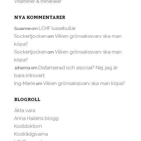
Vitaminer & mineraler
NYA KOMMENTARER
LCHF lussebullar
Susanne
om
Sockertjocken
Vilken grönsakssvarv ska man
om
köpa?
Sockertjocken
Vilken grönsakssvarv ska man
om
köpa?
Distanserad och asocial? Nej, jag är
Johanna
om
bara introvert.
Ing-Marie
Vilken grönsakssvarv ska man köpa?
om
BLOGROLL
Äkta vara
Anna Halléns blogg
Kostdoktorn
Kostrådgivarna