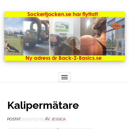
Toggle
navigation
Kalipermätare
AV
POSTAT
2024/03/18
JESSICA