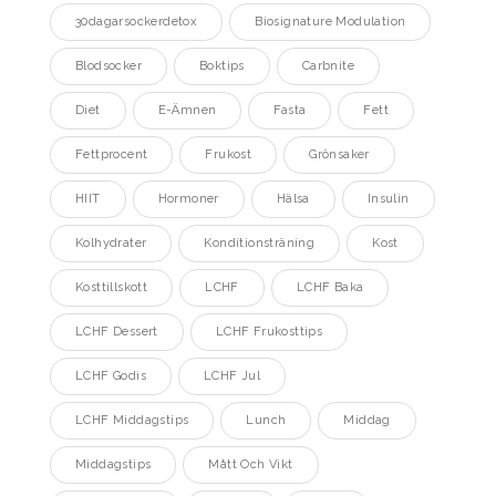
30dagarsockerdetox
Biosignature Modulation
Blodsocker
Boktips
Carbnite
Diet
E-Ämnen
Fasta
Fett
Fettprocent
Frukost
Grönsaker
HIIT
Hormoner
Hälsa
Insulin
Kolhydrater
Konditionsträning
Kost
Kosttillskott
LCHF
LCHF Baka
LCHF Dessert
LCHF Frukosttips
LCHF Godis
LCHF Jul
LCHF Middagstips
Lunch
Middag
Middagstips
Mått Och Vikt