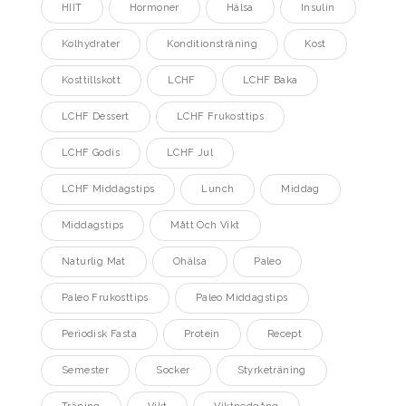
HIIT
Hormoner
Hälsa
Insulin
Kolhydrater
Konditionsträning
Kost
Kosttillskott
LCHF
LCHF Baka
LCHF Dessert
LCHF Frukosttips
LCHF Godis
LCHF Jul
LCHF Middagstips
Lunch
Middag
Middagstips
Mått Och Vikt
Naturlig Mat
Ohälsa
Paleo
Paleo Frukosttips
Paleo Middagstips
Periodisk Fasta
Protein
Recept
Semester
Socker
Styrketräning