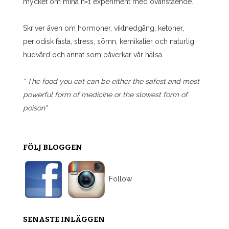
mycket om mina n=1 experiment med ovanstående.
Skriver även om hormoner, viktnedgång, ketoner,
periodisk fasta, stress, sömn, kemikalier och naturlig
hudvård och annat som påverkar vår hälsa.
" The food you eat can be either the safest and most
powerful form of medicine or the slowest form of
poison"
FÖLJ BLOGGEN
Follow
SENASTE INLÄGGEN