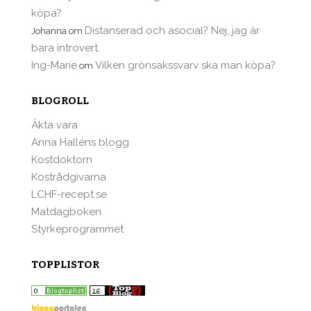
köpa?
Distanserad och asocial? Nej, jag är
Johanna
om
bara introvert.
Ing-Marie
Vilken grönsakssvarv ska man köpa?
om
BLOGROLL
Äkta vara
Anna Halléns blogg
Kostdoktorn
Kostrådgivarna
LCHF-recept.se
Matdagboken
Styrkeprogrammet
TOPPLISTOR