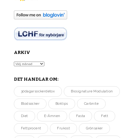
ARKIV
Arkiv
DET HANDLAR OM:
30dagarsockerdetox
Biosignature Modulation
Blodsocker
Boktips
Carbnite
Diet
E-Ämnen
Fasta
Fett
Fettprocent
Frukost
Grönsaker