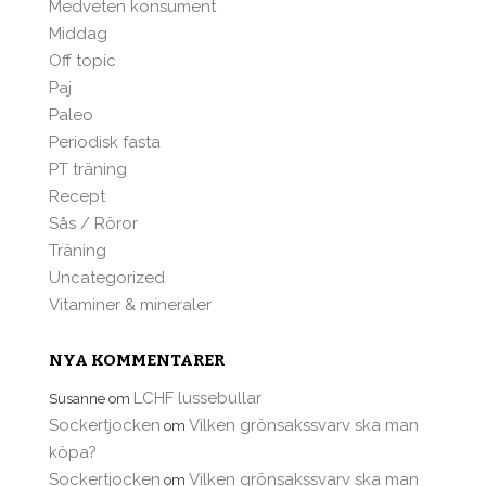
Medveten konsument
Middag
Off topic
Paj
Paleo
Periodisk fasta
PT träning
Recept
Sås / Röror
Träning
Uncategorized
Vitaminer & mineraler
NYA KOMMENTARER
LCHF lussebullar
Susanne
om
Sockertjocken
Vilken grönsakssvarv ska man
om
köpa?
Sockertjocken
Vilken grönsakssvarv ska man
om