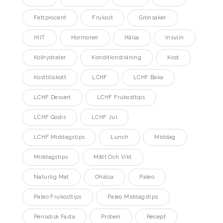
Fettprocent
Frukost
Grönsaker
HIIT
Hormoner
Hälsa
Insulin
Kolhydrater
Konditionsträning
Kost
Kosttillskott
LCHF
LCHF Baka
LCHF Dessert
LCHF Frukosttips
LCHF Godis
LCHF Jul
LCHF Middagstips
Lunch
Middag
Middagstips
Mått Och Vikt
Naturlig Mat
Ohälsa
Paleo
Paleo Frukosttips
Paleo Middagstips
Periodisk Fasta
Protein
Recept