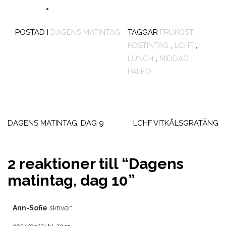
POSTAD I
DAGENS MATINTAG
TAGGAR
FRUKOST
,
KOSTINTAG
,
LCHF
,
LUNCH
,
MIDDAG
,
PALEO
Inläggsnavigering
DAGENS MATINTAG, DAG 9
LCHF VITKÅLSGRATÄNG
2 reaktioner till “
Dagens
matintag, dag 10
”
Ann-Sofie
skriver: