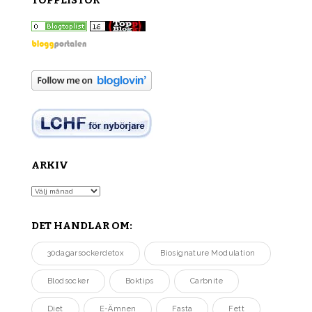
TOPPLISTOR
ARKIV
Arkiv
DET HANDLAR OM:
30dagarsockerdetox
Biosignature Modulation
Blodsocker
Boktips
Carbnite
Diet
E-Ämnen
Fasta
Fett