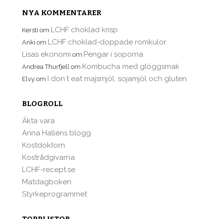
NYA KOMMENTARER
LCHF choklad krisp
Kersti
om
LCHF choklad-doppade romkulor
Anki
om
Lisas ekonomi
Pengar i soporna
om
Kombucha med glöggsmak
Andrea Thurfjell
om
I don´t eat majsmjöl, sojamjöl och gluten
Elvy
om
BLOGROLL
Äkta vara
Anna Halléns blogg
Kostdoktorn
Kostrådgivarna
LCHF-recept.se
Matdagboken
Styrkeprogrammet