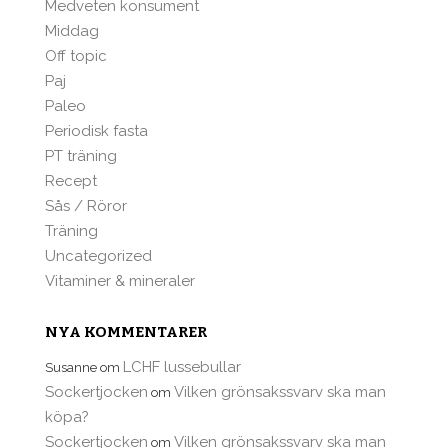
Medveten konsument
Middag
Off topic
Paj
Paleo
Periodisk fasta
PT träning
Recept
Sås / Röror
Träning
Uncategorized
Vitaminer & mineraler
NYA KOMMENTARER
LCHF lussebullar
Susanne
om
Sockertjocken
Vilken grönsakssvarv ska man
om
köpa?
Sockertjocken
Vilken grönsakssvarv ska man
om