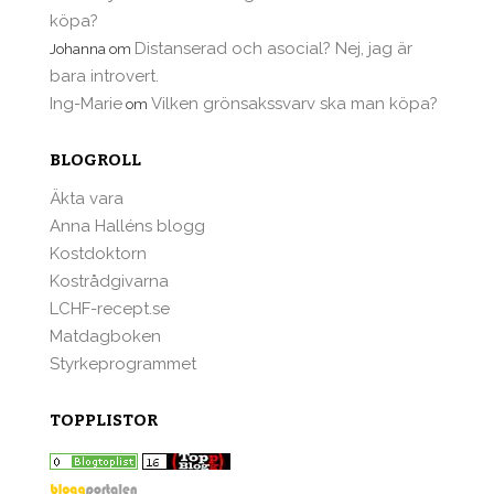
köpa?
Distanserad och asocial? Nej, jag är
Johanna
om
bara introvert.
Ing-Marie
Vilken grönsakssvarv ska man köpa?
om
BLOGROLL
Äkta vara
Anna Halléns blogg
Kostdoktorn
Kostrådgivarna
LCHF-recept.se
Matdagboken
Styrkeprogrammet
TOPPLISTOR