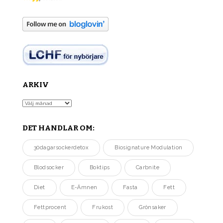
ARKIV
Arkiv
DET HANDLAR OM:
30dagarsockerdetox
Biosignature Modulation
Blodsocker
Boktips
Carbnite
Diet
E-Ämnen
Fasta
Fett
Fettprocent
Frukost
Grönsaker