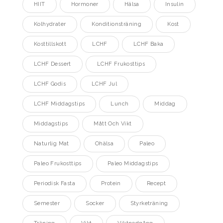
HIIT
Hormoner
Hälsa
Insulin
Kolhydrater
Konditionsträning
Kost
Kosttillskott
LCHF
LCHF Baka
LCHF Dessert
LCHF Frukosttips
LCHF Godis
LCHF Jul
LCHF Middagstips
Lunch
Middag
Middagstips
Mått Och Vikt
Naturlig Mat
Ohälsa
Paleo
Paleo Frukosttips
Paleo Middagstips
Periodisk Fasta
Protein
Recept
Semester
Socker
Styrketräning