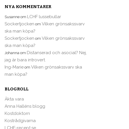
NYA KOMMENTARER
LCHF lussebullar
Susanne
om
Sockertjocken
Vilken grönsakssvarv
om
ska man köpa?
Sockertjocken
Vilken grönsakssvarv
om
ska man köpa?
Distanserad och asocial? Nej,
Johanna
om
jag är bara introvert.
Ing-Marie
Vilken grönsakssvarv ska
om
man köpa?
BLOGROLL
Äkta vara
Anna Halléns blogg
Kostdoktorn
Kostrådgivarna
LCHF-recept.se