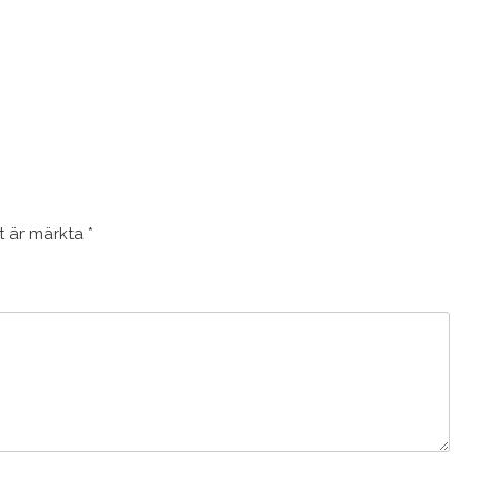
lt är märkta
*