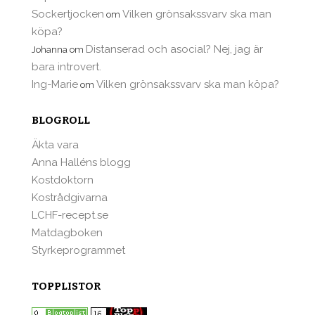
Sockertjocken
Vilken grönsakssvarv ska man
om
köpa?
Distanserad och asocial? Nej, jag är
Johanna
om
bara introvert.
Ing-Marie
Vilken grönsakssvarv ska man köpa?
om
BLOGROLL
Äkta vara
Anna Halléns blogg
Kostdoktorn
Kostrådgivarna
LCHF-recept.se
Matdagboken
Styrkeprogrammet
TOPPLISTOR