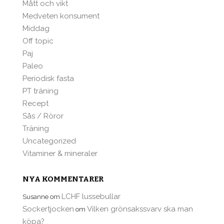
Mått och vikt
Medveten konsument
Middag
Off topic
Paj
Paleo
Periodisk fasta
PT träning
Recept
Sås / Röror
Träning
Uncategorized
Vitaminer & mineraler
NYA KOMMENTARER
LCHF lussebullar
Susanne
om
Sockertjocken
Vilken grönsakssvarv ska man
om
köpa?