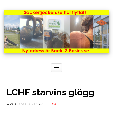
Toggle
navigation
LCHF starvins glögg
AV
POSTAT
2023/11/24
JESSICA