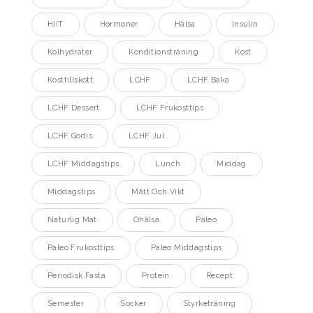
HIIT
Hormoner
Hälsa
Insulin
Kolhydrater
Konditionsträning
Kost
Kosttillskott
LCHF
LCHF Baka
LCHF Dessert
LCHF Frukosttips
LCHF Godis
LCHF Jul
LCHF Middagstips
Lunch
Middag
Middagstips
Mått Och Vikt
Naturlig Mat
Ohälsa
Paleo
Paleo Frukosttips
Paleo Middagstips
Periodisk Fasta
Protein
Recept
Semester
Socker
Styrketräning