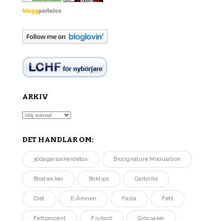
ARKIV
Arkiv
DET HANDLAR OM:
30dagarsockerdetox
Biosignature Modulation
Blodsocker
Boktips
Carbnite
Diet
E-Ämnen
Fasta
Fett
Fettprocent
Frukost
Grönsaker