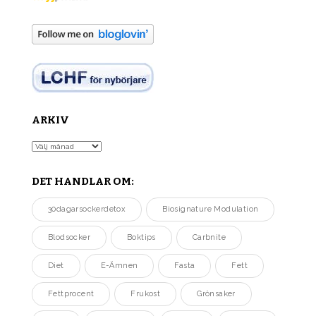
ARKIV
Arkiv
DET HANDLAR OM:
30dagarsockerdetox
Biosignature Modulation
Blodsocker
Boktips
Carbnite
Diet
E-Ämnen
Fasta
Fett
Fettprocent
Frukost
Grönsaker