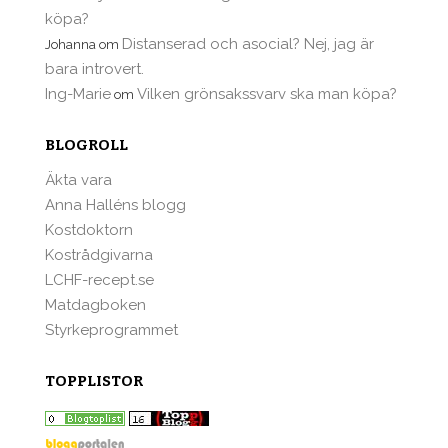
köpa?
Distanserad och asocial? Nej, jag är
Johanna
om
bara introvert.
Ing-Marie
Vilken grönsakssvarv ska man köpa?
om
BLOGROLL
Äkta vara
Anna Halléns blogg
Kostdoktorn
Kostrådgivarna
LCHF-recept.se
Matdagboken
Styrkeprogrammet
TOPPLISTOR