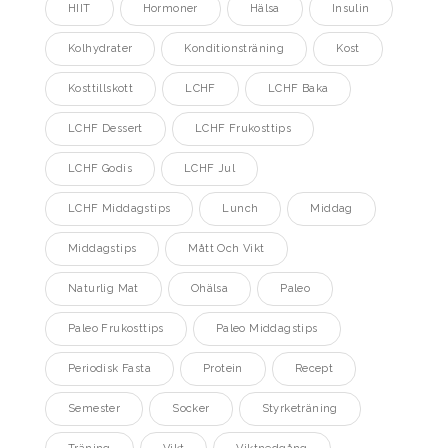
HIIT
Hormoner
Hälsa
Insulin
Kolhydrater
Konditionsträning
Kost
Kosttillskott
LCHF
LCHF Baka
LCHF Dessert
LCHF Frukosttips
LCHF Godis
LCHF Jul
LCHF Middagstips
Lunch
Middag
Middagstips
Mått Och Vikt
Naturlig Mat
Ohälsa
Paleo
Paleo Frukosttips
Paleo Middagstips
Periodisk Fasta
Protein
Recept
Semester
Socker
Styrketräning