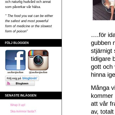
och naturlig hudvård och annat
som påverkar vår hälsa.
" The food you eat can be either
the safest and most powerful
form of medicine or the slowest
form of poison"
….för ida
gubben no
FÖLJ BLOGGEN
stjärnigt
tidigare 
gott och 
hinna ig
Många vi
kommer b
SENASTE INLÄGGEN
att vår 
Wrap it up!
av, total
Ska kvinnor fasta?