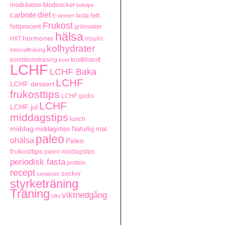
modulation
blodsocker
boktips
carbnite
diet
fett
fasta
E-ämnen
Frukost
fettprocent
grönsaker
hälsa
hormoner
HIIT
insulin
kolhydrater
intervallträning
konditionsträning
kosttillskott
kost
LCHF
LCHF Baka
LCHF
LCHF dessert
frukosttips
LCHF godis
LCHF
LCHF jul
middagstips
lunch
middag
middagstips
Naturlig mat
paleo
ohälsa
Paleo
frukosttips
paleo middagstips
periodisk fasta
protein
recept
socker
semester
styrketräning
Träning
viktnedgång
Vikt