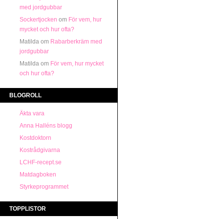
med jordgubbar
Sockertjocken
om
För vem, hur
mycket och hur ofta?
Matilda
om
Rabarberkräm med
jordgubbar
Matilda
om
För vem, hur mycket
och hur ofta?
BLOGROLL
Äkta vara
Anna Halléns blogg
Kostdoktorn
Kostrådgivarna
LCHF-recept.se
Matdagboken
Styrkeprogrammet
TOPPLISTOR