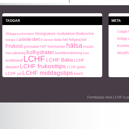
TAGGAR
META
Logga 
biosignature modulation
blodsocker
30dagarsockerdetox
Inlägg 
carbnite
diet
fett
fettprocent
fasta
boktips
E-ämnen
hälsa
Frukost
Kommen
hormoner
grönsaker
HIIT
insulin
kolhydrater
konditionsträning
WordPr
intervallträning
kost
LCHF
LCHF Baka
LCHF
kosttillskott
LCHF frukosttips
dessert
LCHF godis
LCHF middagstips
LCHF jul
lunch
paleo
ohälsa
middag
middagstips
Naturlig mat
periodisk
Paleo frukosttips
paleo middagstips
recept
fasta
socker
protein
semester
styrketräning
Träning
Formtoppa med LCHF is p
Vikt
viktnedgång