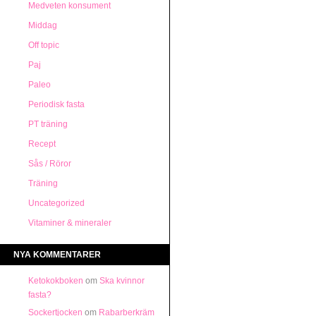
Medveten konsument
Middag
Off topic
Paj
Paleo
Periodisk fasta
PT träning
Recept
Sås / Röror
Träning
Uncategorized
Vitaminer & mineraler
NYA KOMMENTARER
Ketokokboken
om
Ska kvinnor
fasta?
Sockertjocken
om
Rabarberkräm