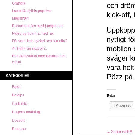
Granola
och dröm
Lammfärsfyllda paprikor
kick-off,
Magsmart
Rabarberkräm med jordgubbar
Uppkoppli
Paleo pyttipanna med lax
nyttigt f
För vem, hur mycket och hur ofta?
mobilen e
Att hålla sig skadefri…
Blomkålssallad med basilika och
svåger k
citron
vara helt
Pözz på 
KATEGORIER
Baka
Boktips
Dela:
Carb nite
Pinterest
Dagens matintag
Dessert
E-soppa
←
Sugar rush!!!