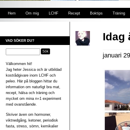
Hem
Om mig
LCHF
Recept
Boktips
Träning
Idag 
VAD SÖKER DU?
januari 2
Välkommen hit!
Jag heter Jessica och är utbildad
kostrådgivare inom LCHF och
peleo. Här på bloggen hittar du
information om naturligt bra mat,
recept, hälsa och träning och
mycket om mina n=1 experiment
med ovanstående.
Skriver även om hormoner,
viktnedgång, ketoner, periodisk
fasta, stress, sömn, kemikalier