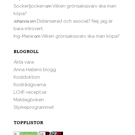
Sockertjocken
Vilken grönsakssvarv ska man
om
köpa?
Distanserad och asocial? Nej, jag är
Johanna
om
bara introvert.
Ing-Marie
Vilken grönsakssvarv ska man köpa?
om
BLOGROLL
Äkta vara
Anna Halléns blogg
Kostdoktorn
Kostrådgivarna
LCHF-recept.se
Matdagboken
Styrkeprogrammet
TOPPLISTOR