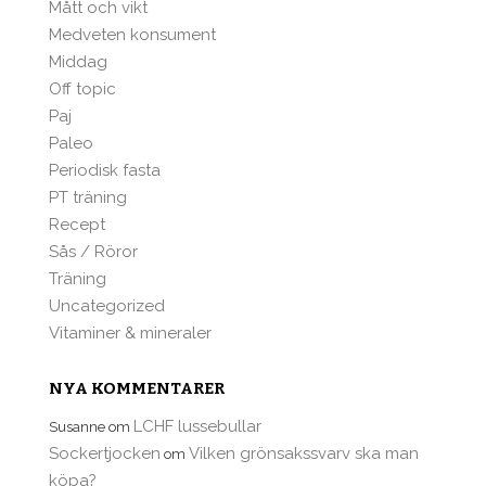
Mått och vikt
Medveten konsument
Middag
Off topic
Paj
Paleo
Periodisk fasta
PT träning
Recept
Sås / Röror
Träning
Uncategorized
Vitaminer & mineraler
NYA KOMMENTARER
LCHF lussebullar
Susanne
om
Sockertjocken
Vilken grönsakssvarv ska man
om
köpa?