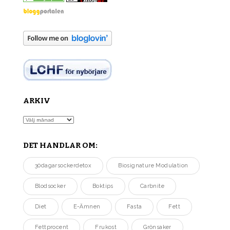
ARKIV
Arkiv
DET HANDLAR OM:
30dagarsockerdetox
Biosignature Modulation
Blodsocker
Boktips
Carbnite
Diet
E-Ämnen
Fasta
Fett
Fettprocent
Frukost
Grönsaker