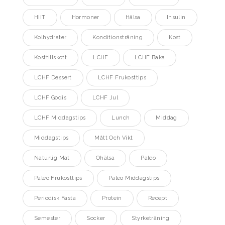
HIIT
Hormoner
Hälsa
Insulin
Kolhydrater
Konditionsträning
Kost
Kosttillskott
LCHF
LCHF Baka
LCHF Dessert
LCHF Frukosttips
LCHF Godis
LCHF Jul
LCHF Middagstips
Lunch
Middag
Middagstips
Mått Och Vikt
Naturlig Mat
Ohälsa
Paleo
Paleo Frukosttips
Paleo Middagstips
Periodisk Fasta
Protein
Recept
Semester
Socker
Styrketräning