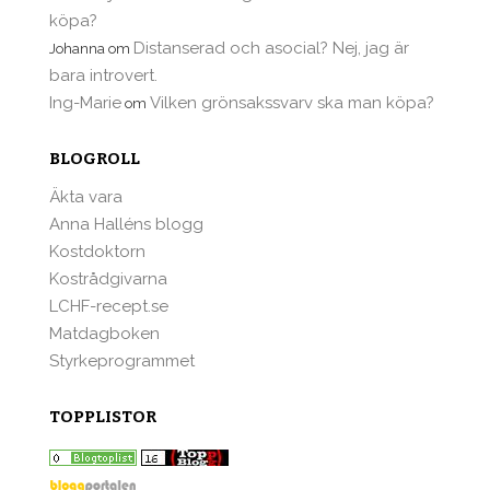
köpa?
Distanserad och asocial? Nej, jag är
Johanna
om
bara introvert.
Ing-Marie
Vilken grönsakssvarv ska man köpa?
om
BLOGROLL
Äkta vara
Anna Halléns blogg
Kostdoktorn
Kostrådgivarna
LCHF-recept.se
Matdagboken
Styrkeprogrammet
TOPPLISTOR