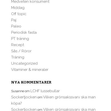
Medveten konsument
Middag
Off topic
Paj
Paleo
Periodisk fasta
PT träning
Recept
Sås / Röror
Träning
Uncategorized
Vitaminer & mineraler
NYA KOMMENTARER
LCHF lussebullar
Susanne
om
Sockertjocken
Vilken grönsakssvarv ska man
om
köpa?
Sockertjocken
Vilken grönsakssvarv ska man
om