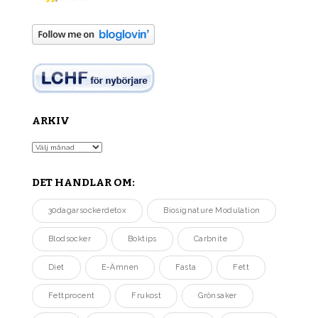
ARKIV
Arkiv
DET HANDLAR OM:
30dagarsockerdetox
Biosignature Modulation
Blodsocker
Boktips
Carbnite
Diet
E-Ämnen
Fasta
Fett
Fettprocent
Frukost
Grönsaker