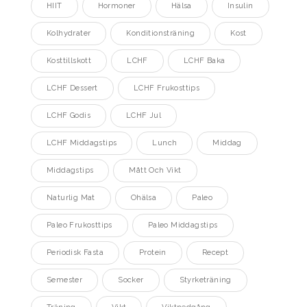
HIIT
Hormoner
Hälsa
Insulin
Kolhydrater
Konditionsträning
Kost
Kosttillskott
LCHF
LCHF Baka
LCHF Dessert
LCHF Frukosttips
LCHF Godis
LCHF Jul
LCHF Middagstips
Lunch
Middag
Middagstips
Mått Och Vikt
Naturlig Mat
Ohälsa
Paleo
Paleo Frukosttips
Paleo Middagstips
Periodisk Fasta
Protein
Recept
Semester
Socker
Styrketräning