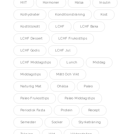
HIIT
Hormoner
Hälsa
Insulin
Kolhydrater
Konditionsträning
Kost
Kosttillskott
LCHF
LCHF Baka
LCHF Dessert
LCHF Frukosttips
LCHF Godis
LCHF Jul
LCHF Middagstips
Lunch
Middag
Middagstips
Mått Och Vikt
Naturlig Mat
Ohälsa
Paleo
Paleo Frukosttips
Paleo Middagstips
Periodisk Fasta
Protein
Recept
Semester
Socker
Styrketräning