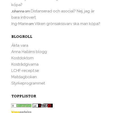
köpa?
Distanserad och asocial? Nej, jag är
Johanna
om
bara introvert.
Ing-Marie
Vilken grönsakssvarv ska man köpa?
om
BLOGROLL
Äkta vara
Anna Halléns blogg
Kostdoktorn
Kostrådgivarna
LCHF-recept.se
Matdagboken
Styrkeprogrammet
TOPPLISTOR