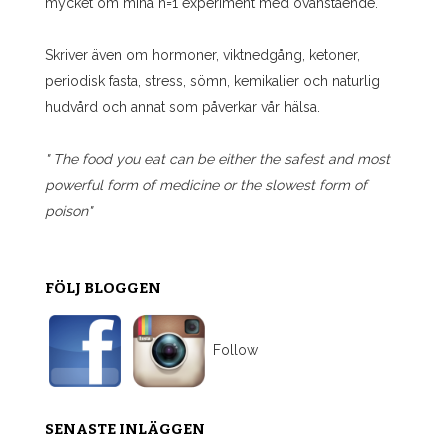
mycket om mina n=1 experiment med ovanstående.
Skriver även om hormoner, viktnedgång, ketoner,
periodisk fasta, stress, sömn, kemikalier och naturlig
hudvård och annat som påverkar vår hälsa.
" The food you eat can be either the safest and most
powerful form of medicine or the slowest form of
poison"
FÖLJ BLOGGEN
Follow
SENASTE INLÄGGEN