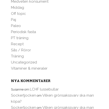
Medveten konsument
Middag
Off topic
Paj
Paleo
Periodisk fasta
PT träning
Recept
Sås / Röror
Träning
Uncategorized
Vitaminer & mineraler
NYA KOMMENTARER
LCHF lussebullar
Susanne
om
Sockertjocken
Vilken grönsakssvarv ska man
om
köpa?
Sockertjocken
Vilken grönsakssvarv ska man
om