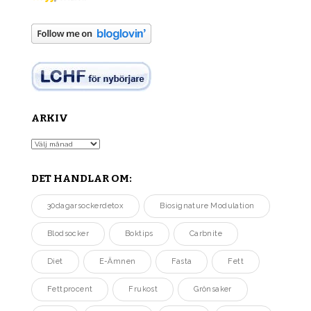
ARKIV
Arkiv
DET HANDLAR OM:
30dagarsockerdetox
Biosignature Modulation
Blodsocker
Boktips
Carbnite
Diet
E-Ämnen
Fasta
Fett
Fettprocent
Frukost
Grönsaker