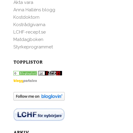
Äkta vara
Anna Halléns blogg
Kostdoktorn
Kostrådgivarna
LCHF-recept.se
Matdagboken
Styrkeprogrammet
TOPPLISTOR
ARKIV