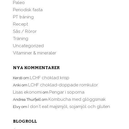
Paleo
Periodisk fasta
PT träning
Recept
Sås / Röror
Träning
Uncategorized
Vitaminer & mineraler
NYA KOMMENTARER
LCHF choklad krisp
Kersti
om
LCHF choklad-doppade romkulor
Anki
om
Lisas ekonomi
Pengar i soporna
om
Kombucha med glöggsmak
Andrea Thurfjell
om
I don´t eat majsmjöl, sojamjöl och gluten
Elvy
om
BLOGROLL