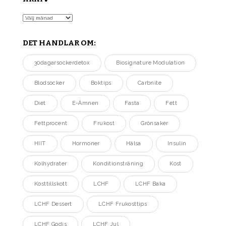
Arkiv
DET HANDLAR OM:
30dagarsockerdetox
Biosignature Modulation
Blodsocker
Boktips
Carbnite
Diet
E-Ämnen
Fasta
Fett
Fettprocent
Frukost
Grönsaker
HIIT
Hormoner
Hälsa
Insulin
Kolhydrater
Konditionsträning
Kost
Kosttillskott
LCHF
LCHF Baka
LCHF Dessert
LCHF Frukosttips
LCHF Godis
LCHF Jul