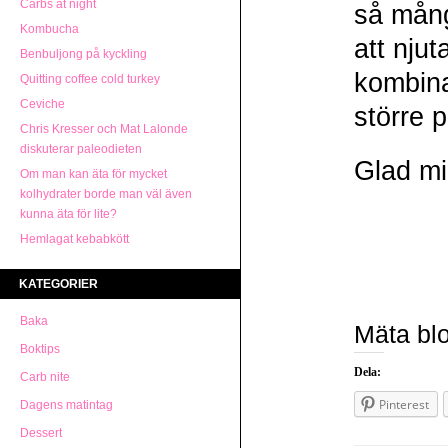
Carbs at night
så mång
Kombucha
att nju
Benbuljong på kyckling
kombinat
Quitting coffee cold turkey
Ceviche
större 
Chris Kresser och Mat Lalonde
diskuterar paleodieten
Glad m
Om man kan äta för mycket
kolhydrater borde man väl även
kunna äta för lite?
Hemlagat kebabkött
KATEGORIER
Baka
Mäta bl
Boktips
Dela:
Carb nite
Pinterest
Dagens matintag
Dessert