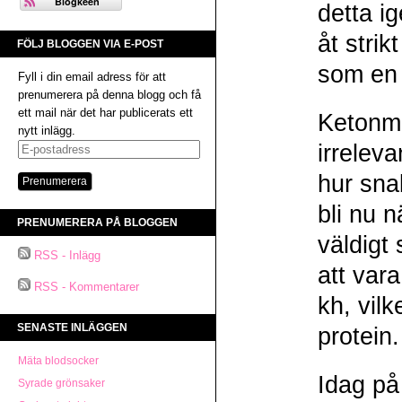
detta ig
åt stri
FÖLJ BLOGGEN VIA E-POST
som en 
Fyll i din email adress för att
prenumerera på denna blogg och få
ett mail när det har publicerats ett
Ketonmä
nytt inlägg.
irreleva
E-
postadress
hur sna
bli nu 
PRENUMERERA PÅ BLOGGEN
väldigt 
RSS - Inlägg
att vara
RSS - Kommentarer
kh, vil
SENASTE INLÄGGEN
protein
Mäta blodsocker
Idag på
Syrade grönsaker