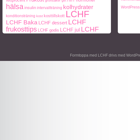
fettprocent
HIIT
hormoner
grönsaker
gvt
hälsa
kolhydrater
WordPress
insulin
intervallträning
LCHF
kosttillskott
konditionsträning
kost
LCHF
LCHF Baka
LCHF dessert
LCHF
frukosttips
LCHF jul
LCHF godis
middagstips
middag
middagstips
lunch
Mått
paleo
ohälsa
Paleo
Naturlig mat
och vikt
periodisk fasta
frukosttips
paleo middagstips
Formtoppa med LCHF drivs med
WordPr
styrketräning
recept
socker
protein
Träning
viktnedgång
Vikt