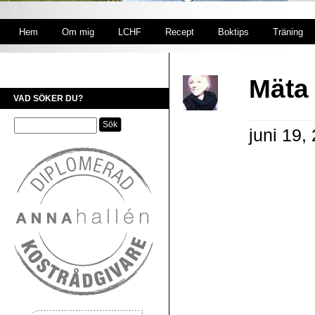
Hem
Om mig
LCHF
Recept
Boktips
Träning
Mäta
VAD SÖKER DU?
juni 19,