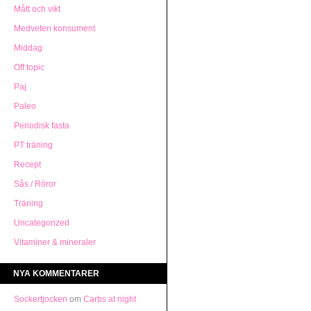
Mått och vikt
Medveten konsument
Middag
Off topic
Paj
Paleo
Periodisk fasta
PT träning
Recept
Sås / Röror
Träning
Uncategorized
Vitaminer & mineraler
NYA KOMMENTARER
Sockertjocken
om
Carbs at night