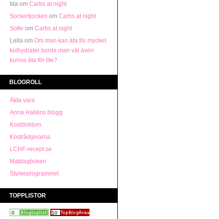
Ida
om
Carbs at night
Sockertjocken
om
Carbs at night
Sofie
om
Carbs at night
Lella
om
Om man kan äta för mycket
kolhydrater borde man väl även
kunna äta för lite?
BLOGROLL
Äkta vara
Anna Halléns blogg
Kostdoktorn
Kostrådgivarna
LCHF-recept.se
Matdagboken
Styrkeprogrammet
TOPPLISTOR