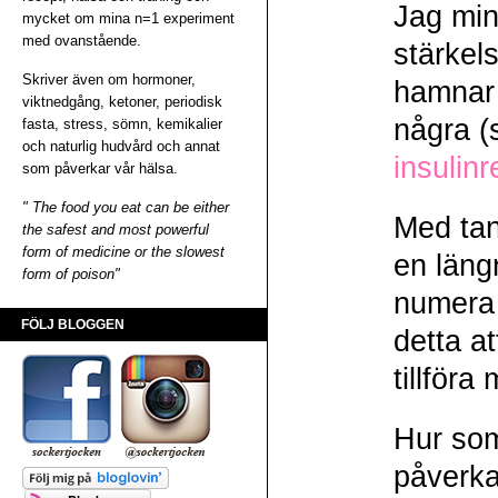
Jag minn
mycket om mina n=1 experiment
med ovanstående.
stärkels
Skriver även om hormoner,
hamnar 
viktnedgång, ketoner, periodisk
några (
fasta, stress, sömn, kemikalier
och naturlig hudvård och annat
insulinr
som påverkar vår hälsa.
" The food you eat can be either
Med tan
the safest and most powerful
form of medicine or the slowest
en längr
form of poison"
numera 
FÖLJ BLOGGEN
detta at
tillföra
Hur som
påverka