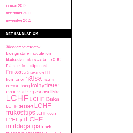
januari 2012
december 2011
november 2011
DET HANDLAR OM:
30dagarsockerdetox
biosignature modulation
diet
carbnite
blodsocker
boktips
fett
fettprocent
E-ämnen
Frukost
HIIT
grönsaker
gvt
hälsa
hormoner
insulin
kolhydrater
intervallträning
kosttillskott
konditionsträning
kost
LCHF
LCHF Baka
LCHF
LCHF dessert
frukosttips
LCHF godis
LCHF
LCHF jul
middagstips
lunch