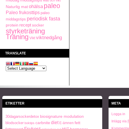
middag
middagstips
Mått och vikt
paleo
ohälsa
Naturlig mat
Paleo frukosttips
paleo
periodisk fasta
middagstips
recept
socker
protein
styrketräning
Träning
viktnedgång
Vikt
TRANSLATE
ETIKETTER
META
Logga in
biosignature modulation
30dagarsockerdetox
Inlägg via
diet
carbnite
fett
blodsocker
E-ämnen
boktips
Frukost
Kommentar