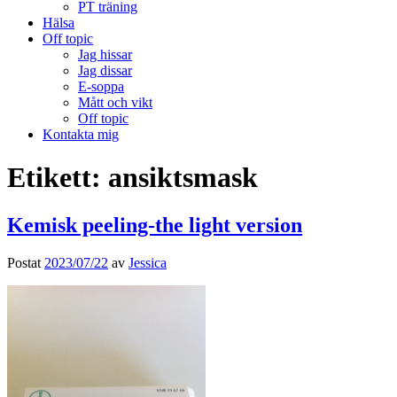
PT träning
Hälsa
Off topic
Jag hissar
Jag dissar
E-soppa
Mått och vikt
Off topic
Kontakta mig
Etikett:
ansiktsmask
Kemisk peeling-the light version
Postat
2023/07/22
av
Jessica