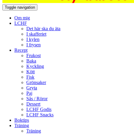
Toggle navigation
Om mig
LCHF
Det här ska du äta
I skafferiet
I kylen
I frysen
Recept
Frukost
Baka
Kyckling
Kött
Fisk
Grönsaker
Gryta
Paj
Sås / Röror
Dessert
LCHF Godis
LCHF Snacks
Boktips
Träning
Träning