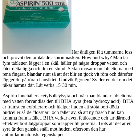
Har äntligen fått tummarna loss
och provat den omtalade aspirinmasken. How and why? Man tar
fyra tabletter, lägger i en skål, häller på några droppar vatten och
låter detta ligga och dra en stund. Sedan mosar man tabletterna med
rena fingrar, blandar runt så att det blir en tjock vit röra och därefter
lägger du på röran i ansiktet. Undvik ögonen! Svider en del om det
råkar hamna där. Låt verka 15-30 min.
Aspirin innehåller acetylsalicylsyra och när man blandar tabletterna
med vatten förvandlas den till BHA-syra (beta hydroxy acid). BHA
är främst en exfolierare och hjälper huden att stöta bort döda
hudceller så de ”lossnar” och faller av, så att ny fräsch hud kan
komma fram istället. BHA verkar även fettlösande och tar därmed
effektivt bort talgproppar som täpper till porerna. Trots att det är en
syra är den ganska snäll mot huden, eftersom den har
antiinflammatoriska egenskaper.