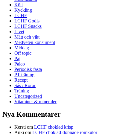
Kött
Kyckling
LCHF
LCHF Godis
LCHF Snacks
Livet
Mått och vikt
Medveten konsument
Middag
Off topic
Paj
Paleo
Periodisk fasta
PT träning
Recept
Sås / Röror
Träning
Uncategorized
Vitaminer & mineraler
Nya Kommentarer
Kersti
om
LCHF choklad krisp
Anki
om
LCHF choklad-doppade romkulor