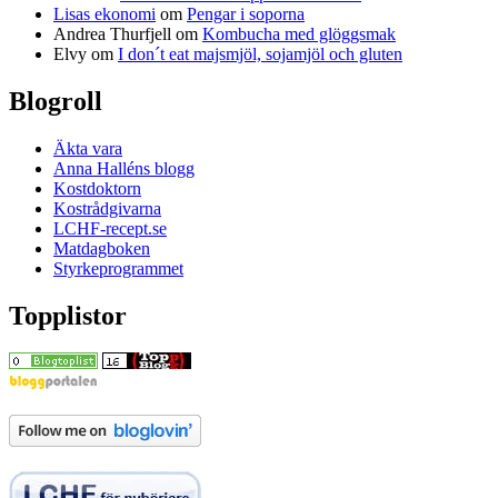
Lisas ekonomi
om
Pengar i soporna
Andrea Thurfjell
om
Kombucha med glöggsmak
Elvy
om
I don´t eat majsmjöl, sojamjöl och gluten
Blogroll
Äkta vara
Anna Halléns blogg
Kostdoktorn
Kostrådgivarna
LCHF-recept.se
Matdagboken
Styrkeprogrammet
Topplistor