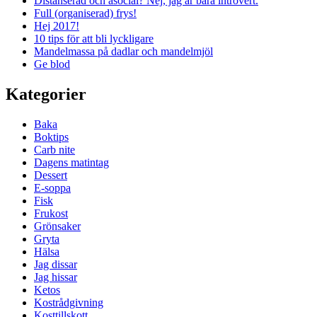
Distanserad och asocial? Nej, jag är bara introvert.
Full (organiserad) frys!
Hej 2017!
10 tips för att bli lyckligare
Mandelmassa på dadlar och mandelmjöl
Ge blod
Kategorier
Baka
Boktips
Carb nite
Dagens matintag
Dessert
E-soppa
Fisk
Frukost
Grönsaker
Gryta
Hälsa
Jag dissar
Jag hissar
Ketos
Kostrådgivning
Kosttillskott