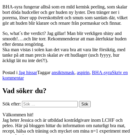
BHA-syra fungerar alltså som en mild kemisk peeling, som skalar
bort döda hudceller och ger huden ny lyster. Den tränger ner i
porerna, löser upp överskottsfett och smuts som samlats där, vilket
gör att huden blir klarare och renare från pormaskar och finnar.
So, what´s the verdict? Jag gillar! Man blir verkligen shiny and
smooth!….och lite torr. Rekommenderar att man återfuktar huden
efter denna rengöring.
Ska man vistas i solen kan det vara bra att vara lite försiktig, med
tanke på att man precis skalat av ett hudlager (usch fyyyy, hur
äckligt lät nu inte det?!).
Postad i
Jag hissar
Taggar
ansiktsmask
,
aspirin
,
BHA-syra
Skriv en
kommentar
Vad söker du?
Sök efter:
Välkommen hit!
Jag heter Jessica och är utbildad kostrådgivare inom LCHF och
peleo. Här på bloggen hittar du information om naturligt bra mat,
recept, hälsa och träning och mycket om mina n=1 experiment med