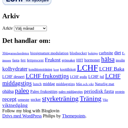
Arkiv
Arkiv
Det handlar om:
carbnite
diet
biosignature modulation
blodsocker
30dagarsockerdetox
boktips
E-
hälsa
Frukost
fett
fettprocent
hormoner
fasta
grönsaker
HIIT
insulin
ämnen
LCHF
kolhydrater
LCHF Baka
kosttillskott
konditionsträning
kost
LCHF
LCHF frukosttips
LCHF dessert
LCHF jul
LCHF godis
middagstips
middag
middagstips
lunch
Naturlig mat
Mått och vikt
paleo
periodisk fasta
ohälsa
Paleo frukosttips
paleo middagstips
protein
styrketräning
Träning
recept
socker
semester
Vikt
viktnedgång
Follow my blog with Bloglovin
Drivs med WordPress
Philips by
Themepoints
.