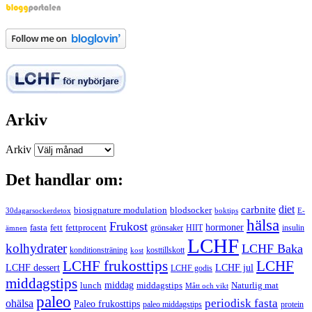
Arkiv
Arkiv
Det handlar om:
carbnite
diet
biosignature modulation
blodsocker
30dagarsockerdetox
boktips
E-
hälsa
Frukost
fett
fettprocent
hormoner
fasta
grönsaker
HIIT
insulin
ämnen
LCHF
kolhydrater
LCHF Baka
kosttillskott
konditionsträning
kost
LCHF
LCHF frukosttips
LCHF dessert
LCHF jul
LCHF godis
middagstips
middag
middagstips
lunch
Naturlig mat
Mått och vikt
paleo
periodisk fasta
ohälsa
Paleo frukosttips
paleo middagstips
protein