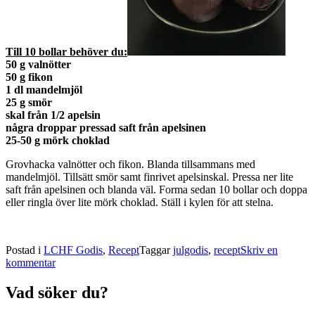
Till 10 bollar behöver du:
50 g valnötter
50 g fikon
1 dl mandelmjöl
25 g smör
skal från 1/2 apelsin
några droppar pressad saft från apelsinen
25-50 g mörk choklad
Grovhacka valnötter och fikon. Blanda tillsammans med
mandelmjöl. Tillsätt smör samt finrivet apelsinskal. Pressa ner lite
saft från apelsinen och blanda väl. Forma sedan 10 bollar och doppa
eller ringla över lite mörk choklad. Ställ i kylen för att stelna.
Postad i
LCHF Godis
,
Recept
Taggar
julgodis
,
recept
Skriv en
kommentar
Vad söker du?