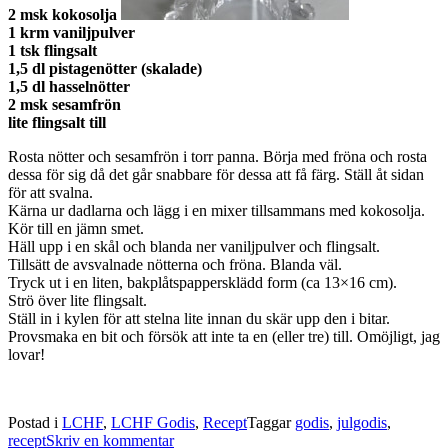
2 msk kokosolja
1 krm vaniljpulver
1 tsk flingsalt
1,5 dl pistagenötter (skalade)
1,5 dl hasselnötter
2 msk sesamfrön
lite flingsalt till
Rosta nötter och sesamfrön i torr panna. Börja med fröna och rosta
dessa för sig då det går snabbare för dessa att få färg. Ställ åt sidan
för att svalna.
Kärna ur dadlarna och lägg i en mixer tillsammans med kokosolja.
Kör till en jämn smet.
Häll upp i en skål och blanda ner vaniljpulver och flingsalt.
Tillsätt de avsvalnade nötterna och fröna. Blanda väl.
Tryck ut i en liten, bakplåtspappersklädd form (ca 13×16 cm).
Strö över lite flingsalt.
Ställ in i kylen för att stelna lite innan du skär upp den i bitar.
Provsmaka en bit och försök att inte ta en (eller tre) till. Omöjligt, jag
lovar!
Postad i
LCHF
,
LCHF Godis
,
Recept
Taggar
godis
,
julgodis
,
recept
Skriv en kommentar