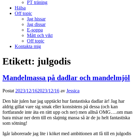
PT träning
Hälsa
Off topic
Jag hissar
Jag dissar
E-soppa
Mått och vikt
Off topic
Kontakta mig
Etikett:
julgodis
Mandelmassa på dadlar och mandelmjöl
Postat
2023/12/16
2023/12/16
av
Jessica
Den här julen har jag upptäckt hur fantastiska dadlar är! Jag har
aldrig gillat vare sig smak eller konsistens på dessa (och kan
fortfarande inte äta en rätt upp och ner) men alltså OMG….om man
bara mixar ner dem till en slajmig massa så är de ju helt fantastiska
som sötning!
Igår laborerade jag lite i köket med ambitionen att få till en julgodis