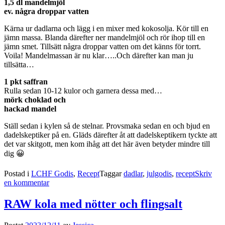
1,5 dl mandelmjöl
ev. några droppar vatten
Kärna ur dadlarna och lägg i en mixer med kokosolja. Kör till en
jämn massa. Blanda därefter ner mandelmjöl och rör ihop till en
jämn smet. Tillsätt några droppar vatten om det känns för torrt.
Voila! Mandelmassan är nu klar…..Och därefter kan man ju
tillsätta…
1 pkt saffran
Rulla sedan 10-12 kulor och garnera dessa med…
mörk choklad och
hackad mandel
Ställ sedan i kylen så de stelnar. Provsmaka sedan en och bjud en
dadelskeptiker på en. Gläds därefter åt att dadelskeptikern tyckte att
det var skitgott, men kom ihåg att det här även betyder mindre till
dig 😀
Postad i
LCHF Godis
,
Recept
Taggar
dadlar
,
julgodis
,
recept
Skriv
en kommentar
RAW kola med nötter och flingsalt