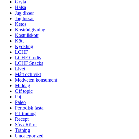
Gryta
Hälsa
Jag dissar
Jag hissar
Ketos
Kostrådgivning
Kosttillskott
Kött
Kyckling
LCHF
LCHF Godis
LCHF Snacks
Livet
Mått och vikt
Medveten konsument
Middag
Off topic
Paj
Paleo
Periodisk fasta
PT träning
Recept
Sås / Röror
Träning
Uncategorized