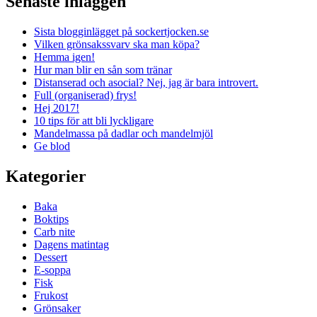
Senaste inläggen
Sista blogginlägget på sockertjocken.se
Vilken grönsakssvarv ska man köpa?
Hemma igen!
Hur man blir en sån som tränar
Distanserad och asocial? Nej, jag är bara introvert.
Full (organiserad) frys!
Hej 2017!
10 tips för att bli lyckligare
Mandelmassa på dadlar och mandelmjöl
Ge blod
Kategorier
Baka
Boktips
Carb nite
Dagens matintag
Dessert
E-soppa
Fisk
Frukost
Grönsaker