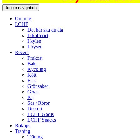
Toggle navigation
Om mig
LCHF
Det här ska du äta
I skafferiet
I kylen
I frysen
Recept
Frukost
Baka
Kyckling
Kött
Fisk
Grönsaker
Gryta
Paj
Sås / Röror
Dessert
LCHF Godis
LCHF Snacks
Boktips
Träning
Träning