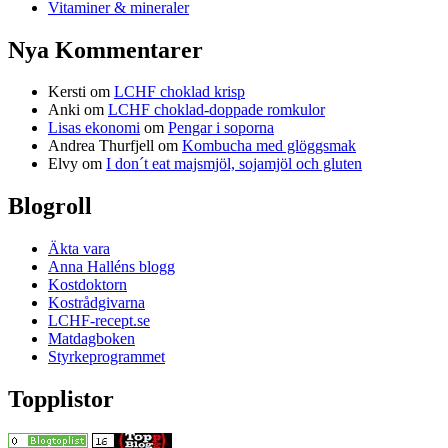
Vitaminer & mineraler
Nya Kommentarer
Kersti
om
LCHF choklad krisp
Anki
om
LCHF choklad-doppade romkulor
Lisas ekonomi
om
Pengar i soporna
Andrea Thurfjell
om
Kombucha med glöggsmak
Elvy
om
I don´t eat majsmjöl, sojamjöl och gluten
Blogroll
Äkta vara
Anna Halléns blogg
Kostdoktorn
Kostrådgivarna
LCHF-recept.se
Matdagboken
Styrkeprogrammet
Topplistor