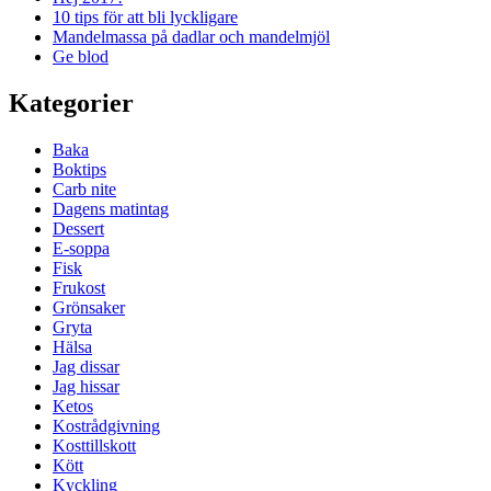
10 tips för att bli lyckligare
Mandelmassa på dadlar och mandelmjöl
Ge blod
Kategorier
Baka
Boktips
Carb nite
Dagens matintag
Dessert
E-soppa
Fisk
Frukost
Grönsaker
Gryta
Hälsa
Jag dissar
Jag hissar
Ketos
Kostrådgivning
Kosttillskott
Kött
Kyckling