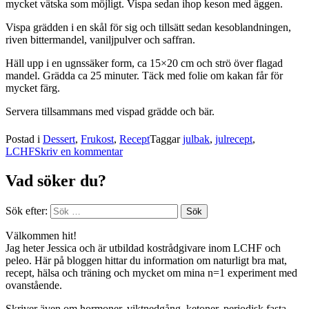
mycket vätska som möjligt. Vispa sedan ihop keson med äggen.
Vispa grädden i en skål för sig och tillsätt sedan kesoblandningen,
riven bittermandel, vaniljpulver och saffran.
Häll upp i en ugnssäker form, ca 15×20 cm och strö över flagad
mandel. Grädda ca 25 minuter. Täck med folie om kakan får för
mycket färg.
Servera tillsammans med vispad grädde och bär.
Postad i
Dessert
,
Frukost
,
Recept
Taggar
julbak
,
julrecept
,
LCHF
Skriv en kommentar
Vad söker du?
Sök efter:
Välkommen hit!
Jag heter Jessica och är utbildad kostrådgivare inom LCHF och
peleo. Här på bloggen hittar du information om naturligt bra mat,
recept, hälsa och träning och mycket om mina n=1 experiment med
ovanstående.
Skriver även om hormoner, viktnedgång, ketoner, periodisk fasta,