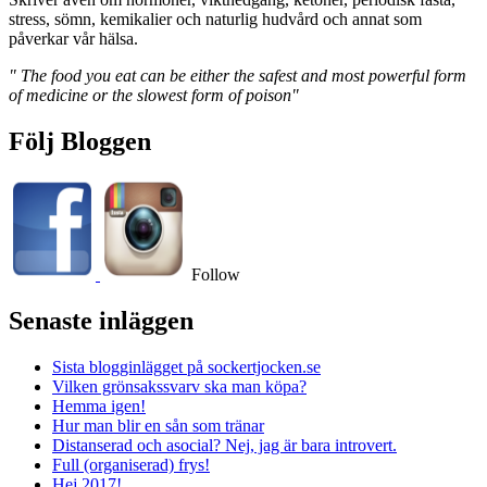
stress, sömn, kemikalier och naturlig hudvård och annat som
påverkar vår hälsa.
" The food you eat can be either the safest and most powerful form
of medicine or the slowest form of poison"
Följ Bloggen
Follow
Senaste inläggen
Sista blogginlägget på sockertjocken.se
Vilken grönsakssvarv ska man köpa?
Hemma igen!
Hur man blir en sån som tränar
Distanserad och asocial? Nej, jag är bara introvert.
Full (organiserad) frys!
Hej 2017!