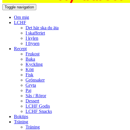
Toggle navigation
Om mig
LCHF
Det här ska du äta
I skafferiet
I kylen
I frysen
Recept
Frukost
Baka
Kyckling
Kött
Fisk
Grönsaker
Gryta
Paj
Sås / Röror
Dessert
LCHF Godis
LCHF Snacks
Boktips
Träning
Träning