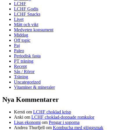
LCHF
LCHF Godis
LCHF Snacks
Livet
Mått och vikt
Medveten konsument
Middag
Off topic
Paj
Paleo
Periodisk fasta
PT träning
Recept
Sås / Röror
Träning
Uncategorized
Vitaminer & mineraler
Nya Kommentarer
Kersti
om
LCHF choklad krisp
Anki
om
LCHF choklad-doppade romkulor
Lisas ekonomi
om
Pengar i soporna
Andrea Thurfjell
om
Kombucha med glöggsmak