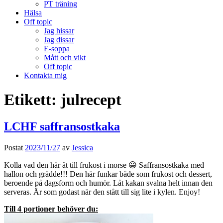
PT träning
Hälsa
Off topic
Jag hissar
Jag dissar
E-soppa
Mått och vikt
Off topic
Kontakta mig
Etikett:
julrecept
LCHF saffransostkaka
Postat
2023/11/27
av
Jessica
Kolla vad den här åt till frukost i morse 😀 Saffransostkaka med
hallon och grädde!!! Den här funkar både som frukost och dessert,
beroende på dagsform och humör. Låt kakan svalna helt innan den
serveras. Är som godast när den stått till sig lite i kylen. Enjoy!
Till 4 portioner behöver du: