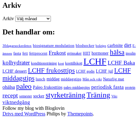
Arkiv
Arkiv
Det handlar om:
carbnite
diet
biosignature modulation
blodsocker
30dagarsockerdetox
boktips
E-
hälsa
Frukost
fett
fettprocent
hormoner
fasta
grönsaker
HIIT
insulin
ämnen
LCHF
kolhydrater
LCHF Baka
kosttillskott
konditionsträning
kost
LCHF
LCHF frukosttips
LCHF dessert
LCHF jul
LCHF godis
middagstips
middag
middagstips
lunch
Naturlig mat
Mått och vikt
paleo
periodisk fasta
ohälsa
Paleo frukosttips
paleo middagstips
protein
styrketräning
Träning
recept
socker
semester
Vikt
viktnedgång
Follow my blog with Bloglovin
Drivs med WordPress
Philips by
Themepoints
.