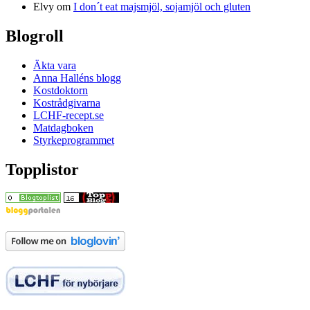
Elvy
om
I don´t eat majsmjöl, sojamjöl och gluten
Blogroll
Äkta vara
Anna Halléns blogg
Kostdoktorn
Kostrådgivarna
LCHF-recept.se
Matdagboken
Styrkeprogrammet
Topplistor