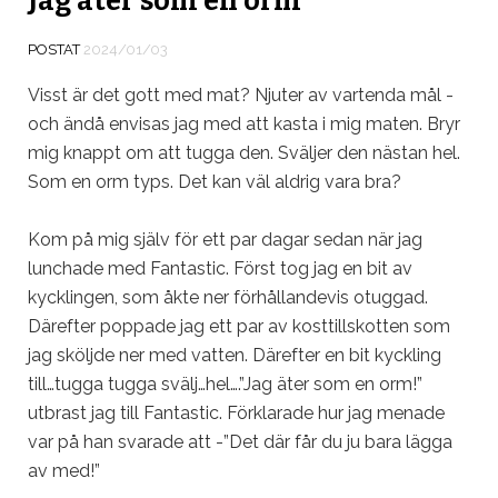
Jag äter som en orm
POSTAT
2024/01/03
Visst är det gott med mat? Njuter av vartenda mål -
och ändå envisas jag med att kasta i mig maten. Bryr
mig knappt om att tugga den. Sväljer den nästan hel.
Som en orm typs. Det kan väl aldrig vara bra?
Kom på mig själv för ett par dagar sedan när jag
lunchade med Fantastic. Först tog jag en bit av
kycklingen, som åkte ner förhållandevis otuggad.
Därefter poppade jag ett par av kosttillskotten som
jag sköljde ner med vatten. Därefter en bit kyckling
till…tugga tugga svälj…hel….”Jag äter som en orm!”
utbrast jag till Fantastic. Förklarade hur jag menade
var på han svarade att -”Det där får du ju bara lägga
av med!”