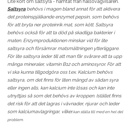
Lite kort om saltsyra - hämtat från halsovagvisaren.
Saltsyra
behövs i magen bland annat för att aktivera
det proteinspjälkande enzymet pepsin, som behövs
för att bryta ner proteinrik mat, som kött. Saltsyra
behövs också för att ta död på skadliga bakterier i
maten. Enzymproduktionen minskar vid för lite
saltsyra och försämrar matsmältningen ytterliggare.
För lite saltsyra leder till att man får svårare att ta upp
många mineraler, vitamin B12 och aminosyror. För att
vi ska kunna tillgodgöra oss t.ex. Kalcium behövs
saltsyra, om det finns för liten mängd av sådan syra
eller ingen alls, kan kalcium inte lösas och kan inte
utnyttjas så som det behövs av kroppen. Istället finns
det risk för att det lagras i vävnader, njurar och leder
som kalciumavlagringar, vilke
t kan ställa till med en hel del
problem.