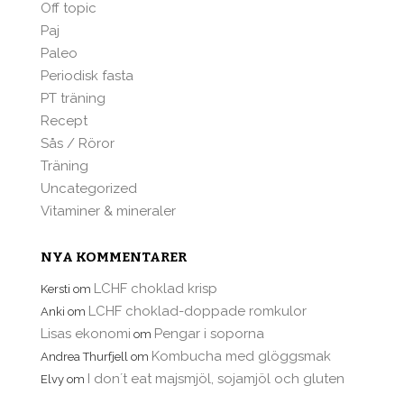
Off topic
Paj
Paleo
Periodisk fasta
PT träning
Recept
Sås / Röror
Träning
Uncategorized
Vitaminer & mineraler
NYA KOMMENTARER
LCHF choklad krisp
Kersti
om
LCHF choklad-doppade romkulor
Anki
om
Lisas ekonomi
Pengar i soporna
om
Kombucha med glöggsmak
Andrea Thurfjell
om
I don´t eat majsmjöl, sojamjöl och gluten
Elvy
om