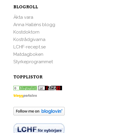
BLOGROLL
Äkta vara
Anna Halléns blogg
Kostdoktorn
Kostrådgivarna
LCHF-recept.se
Matdagboken
Styrkeprogrammet
TOPPLISTOR