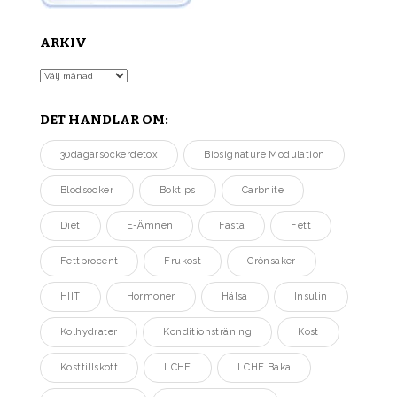
ARKIV
Arkiv
DET HANDLAR OM:
30dagarsockerdetox
Biosignature Modulation
Blodsocker
Boktips
Carbnite
Diet
E-Ämnen
Fasta
Fett
Fettprocent
Frukost
Grönsaker
HIIT
Hormoner
Hälsa
Insulin
Kolhydrater
Konditionsträning
Kost
Kosttillskott
LCHF
LCHF Baka