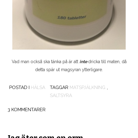
Vad man också ska tänka på är att
inte
dricka till maten, då
detta spär ut magsyran ytterligare.
POSTAD I
HÄLSA
TAGGAR
MATSPJÄLKNING
,
SALTSYRA
3 KOMMENTARER