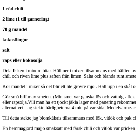
1 röd chili
2 lime (1 till garnering)
70 g mandel
kokosflingor
salt
raps eller kokosolja
Dela fisken i mindre bitar. Häll ner i mixer tillsammans med hälften av
chili och riven lime plus saften från limen. Salta och blanda runt smete
Kör mandel i mixer så det blir ett lite grövre mjöl. Häll upp i en skål 
Gör små biffar av smeten. (Min smet var ganska lös och vattnig - fic
eller rapsolja.Vill man ha ett tjockt jäkla lager med panering rekomme
alternativet. Jag stekte härligheterna 4 min på var sida. Medelvärme- 
Till detta stekte jag blomkålsris tillsammans med lök, vitlök och pak 
En hemmagjord majjo smaksatt med färsk chili och vitlök var pricken ö