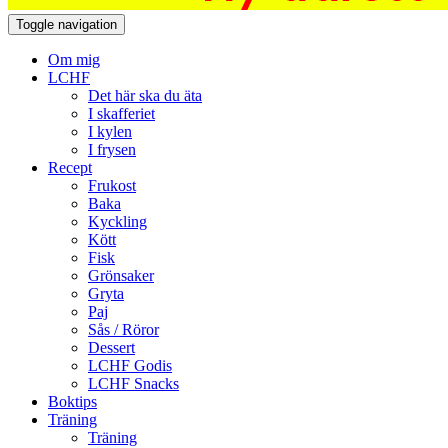
Toggle navigation
Om mig
LCHF
Det här ska du äta
I skafferiet
I kylen
I frysen
Recept
Frukost
Baka
Kyckling
Kött
Fisk
Grönsaker
Gryta
Paj
Sås / Röror
Dessert
LCHF Godis
LCHF Snacks
Boktips
Träning
Träning