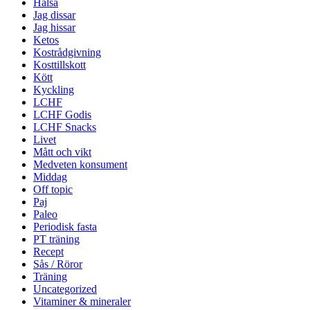
Hälsa
Jag dissar
Jag hissar
Ketos
Kostrådgivning
Kosttillskott
Kött
Kyckling
LCHF
LCHF Godis
LCHF Snacks
Livet
Mått och vikt
Medveten konsument
Middag
Off topic
Paj
Paleo
Periodisk fasta
PT träning
Recept
Sås / Röror
Träning
Uncategorized
Vitaminer & mineraler