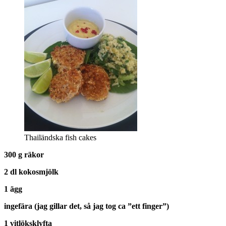
Thailändska fish cakes
300 g räkor
2 dl kokosmjölk
1 ägg
ingefära (jag gillar det, så jag tog ca ”ett finger”)
1 vitlöksklyfta