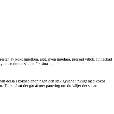
t resten av kokosmjölken, ägg, riven ingefära, pressad vitlök, finhackad
kylen en timme så den får sätta sig.
dan dessa i kokosblandningen och stek gyllene i rikligt med kokos
n. Tänk på att det går åt mer panering om du väljer det senare