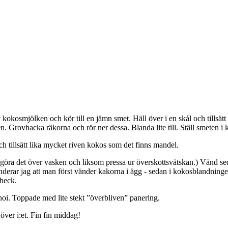
 kokosmjölken och kör till en jämn smet. Häll över i en skål och tillsät
n. Grovhacka räkorna och rör ner dessa. Blanda lite till. Ställ smeten i 
och tillsätt lika mycket riven kokos som det finns mandel.
k göra det över vasken och liksom pressa ur överskottsvätskan.) Vänd se
nderar jag att man först vänder kakorna i ägg - sedan i kokosblandninge
check.
choi. Toppade med lite stekt ”överbliven” panering.
ver i:et. Fin fin middag!