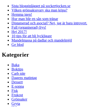
Sista blogginlägget på sockertjocken.se
Vilken grönsakssvarv ska man köpa?
Hemma igen!
Hur man blir en sån som tränar
Distanserad och asocial? Nej, jag är bara introvert.
Full (organiserad) frys!
Hej 2017!
10 tips för att bli lyckligare
Mandelmassa på dadlar och mandelmjöl
Ge blod
Kategorier
Baka
Boktips
Carb nite
Dagens matintag
Dessert
E-soppa
Fisk
Frukost
Grönsaker
Gryta