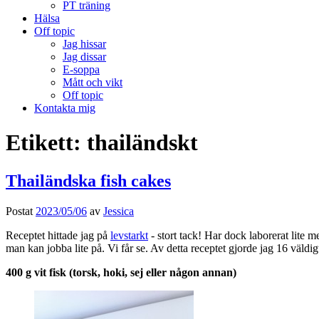
PT träning
Hälsa
Off topic
Jag hissar
Jag dissar
E-soppa
Mått och vikt
Off topic
Kontakta mig
Etikett:
thailändskt
Thailändska fish cakes
Postat
2023/05/06
av
Jessica
Receptet hittade jag på
levstarkt
- stort tack! Har dock laborerat lite 
man kan jobba lite på. Vi får se. Av detta receptet gjorde jag 16 väldi
400 g vit fisk (torsk, hoki, sej eller någon annan)