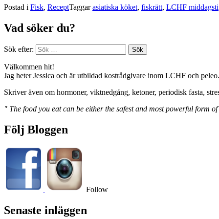
Postad i
Fisk
,
Recept
Taggar
asiatiska köket
,
fiskrätt
,
LCHF middagsti
Vad söker du?
Sök efter:
Välkommen hit!
Jag heter Jessica och är utbildad kostrådgivare inom LCHF och peleo
Skriver även om hormoner, viktnedgång, ketoner, periodisk fasta, stre
" The food you eat can be either the safest and most powerful form of
Följ Bloggen
Follow
Senaste inläggen