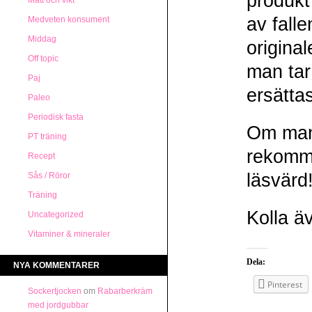
produkt
Mått och vikt
av fall
Medveten konsument
Middag
original
Off topic
man tar 
Paj
ersätta
Paleo
Periodisk fasta
Om man 
PT träning
rekomme
Recept
läsvärd
Sås / Röror
Träning
Kolla ä
Uncategorized
Vitaminer & mineraler
Dela:
NYA KOMMENTARER
Pinterest
Sockertjocken
om
Rabarberkräm
med jordgubbar