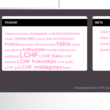
TAGGAR
META
Logga 
biosignature modulation
blodsocker
30dagarsockerdetox
Inlägg 
carbnite
diet
fett
fettprocent
fasta
boktips
E-ämnen
hälsa
Frukost
Kommen
hormoner
grönsaker
HIIT
insulin
kolhydrater
konditionsträning
WordPr
intervallträning
kost
LCHF
LCHF Baka
LCHF
kosttillskott
LCHF frukosttips
dessert
LCHF godis
LCHF middagstips
LCHF jul
lunch
paleo
ohälsa
middag
middagstips
Naturlig mat
periodisk
Paleo frukosttips
paleo middagstips
recept
fasta
socker
protein
semester
styrketräning
Träning
Formtoppa med LCHF is p
Vikt
viktnedgång