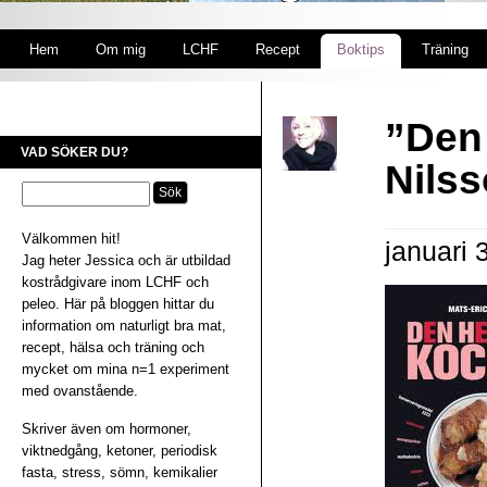
Hem
Om mig
LCHF
Recept
Boktips
Träning
”Den
VAD SÖKER DU?
Nils
Välkommen hit!
januari 
Jag heter Jessica och är utbildad
kostrådgivare inom LCHF och
peleo. Här på bloggen hittar du
information om naturligt bra mat,
recept, hälsa och träning och
mycket om mina n=1 experiment
med ovanstående.
Skriver även om hormoner,
viktnedgång, ketoner, periodisk
fasta, stress, sömn, kemikalier