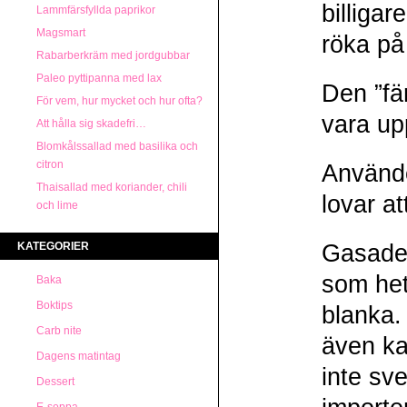
billigar
Lammfärsfyllda paprikor
Magsmart
röka på 
Rabarberkräm med jordgubbar
Paleo pyttipanna med lax
Den ”fä
För vem, hur mycket och hur ofta?
vara up
Att hålla sig skadefri…
Blomkålssallad med basilika och
citron
Använde
Thaisallad med koriander, chili
lovar a
och lime
KATEGORIER
Gasade
som het
Baka
Boktips
blanka.
Carb nite
även kan
Dagens matintag
inte sv
Dessert