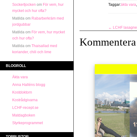
Sockertjocken
om
För vem, hur
Taggar:
äkta vara
mycket och hur ofta?
Matilda
om
Rabarberkräm med
jordgubbar
←
LCHF lasagne
Matilda
om
För vem, hur mycket
och hur ofta?
Kommentera
Matilda
om
Thaisallad med
koriander, chili och lime
BLOGROLL
Äkta vara
Anna Halléns blogg
Kostdoktorn
Kostrådgivarna
LCHF-recept.se
Matdagboken
Styrkeprogrammet
TOPPLISTOR