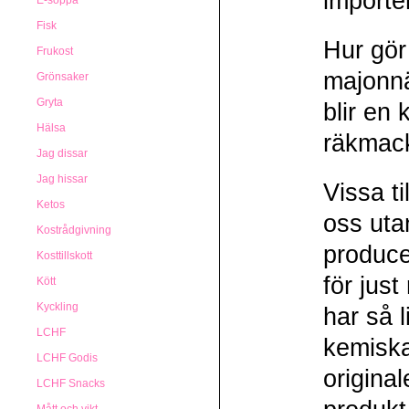
importe
E-soppa
Fisk
Hur gör
Frukost
majonnä
Grönsaker
Gryta
blir en
Hälsa
räkmac
Jag dissar
Jag hissar
Vissa t
Ketos
oss utan
Kostrådgivning
producen
Kosttillskott
för just
Kött
Kyckling
har så l
LCHF
kemiska
LCHF Godis
original
LCHF Snacks