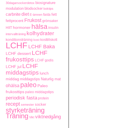
biosignature
30dagarsockerdetox
modulation
blodsocker
boktips
carbnite
diet
fett
fasta
E-ämnen
Frukost
fettprocent
grönsaker
hälsa
hormoner
HIIT
insulin
kolhydrater
intervallträning
konditionsträning
kosttillskott
kost
LCHF
LCHF Baka
LCHF
LCHF dessert
frukosttips
LCHF godis
LCHF
LCHF jul
middagstips
lunch
middag
middagstips
Naturlig mat
paleo
ohälsa
Paleo
frukosttips
paleo middagstips
periodisk fasta
protein
recept
socker
semester
styrketräning
Träning
viktnedgång
Vikt