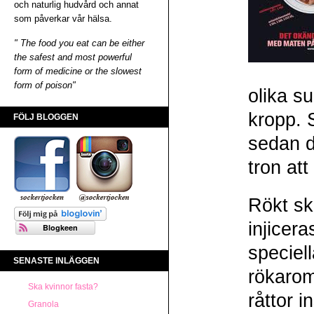
och naturlig hudvård och annat
som påverkar vår hälsa.
" The food you eat can be either
the safest and most powerful
form of medicine or the slowest
form of poison"
olika s
kropp. 
FÖLJ BLOGGEN
sedan 
tron at
Rökt sk
injicer
speciel
SENASTE INLÄGGEN
rökarom
Ska kvinnor fasta?
råttor i
Granola