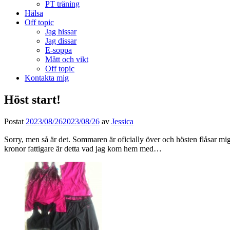
PT träning
Hälsa
Off topic
Jag hissar
Jag dissar
E-soppa
Mått och vikt
Off topic
Kontakta mig
Höst start!
Postat
2023/08/26
2023/08/26
av
Jessica
Sorry, men så är det. Sommaren är oficially över och hösten flåsar mig i
kronor fattigare är detta vad jag kom hem med…