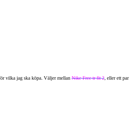
för vilka jag ska köpa. Väljer mellan
Nike Free tr fit 2
, eller ett par