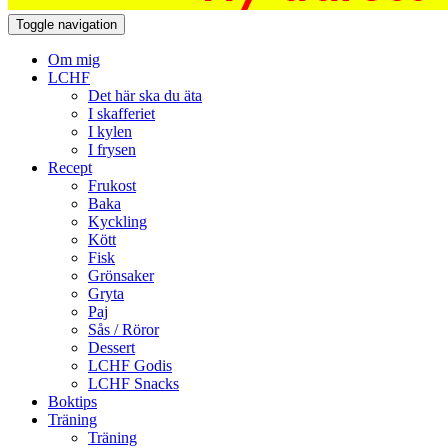
Toggle navigation
Om mig
LCHF
Det här ska du äta
I skafferiet
I kylen
I frysen
Recept
Frukost
Baka
Kyckling
Kött
Fisk
Grönsaker
Gryta
Paj
Sås / Röror
Dessert
LCHF Godis
LCHF Snacks
Boktips
Träning
Träning