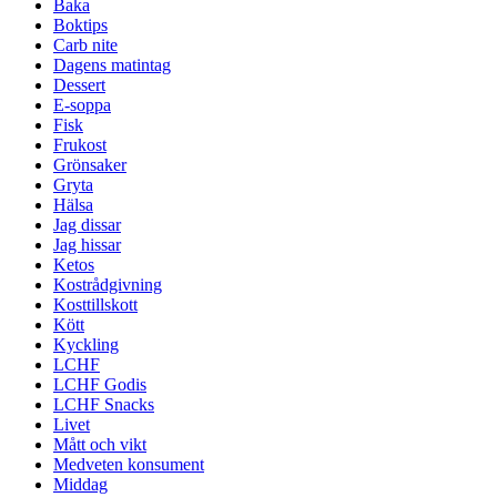
Baka
Boktips
Carb nite
Dagens matintag
Dessert
E-soppa
Fisk
Frukost
Grönsaker
Gryta
Hälsa
Jag dissar
Jag hissar
Ketos
Kostrådgivning
Kosttillskott
Kött
Kyckling
LCHF
LCHF Godis
LCHF Snacks
Livet
Mått och vikt
Medveten konsument
Middag