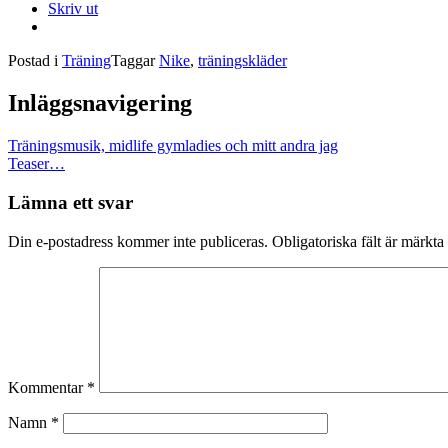
Skriv ut
Postad i
Träning
Taggar
Nike
,
träningskläder
Inläggsnavigering
Träningsmusik, midlife gymladies och mitt andra jag
Teaser…
Lämna ett svar
Din e-postadress kommer inte publiceras.
Obligatoriska fält är märkta
Kommentar
*
Namn
*