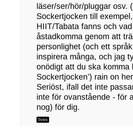
läser/ser/hör/pluggar osv. (
Sockertjocken till exempel,
HIIT/Tabata fanns och vad 
åstadkomma genom att trän
personlighet (och ett språ
inspirera många, och jag ty
onödigt att du ska komma h
Sockertjocken’) rain on he
Seriöst, ifall det inte pas
inte för ovanstående - för a
nog) för dig.
Svara