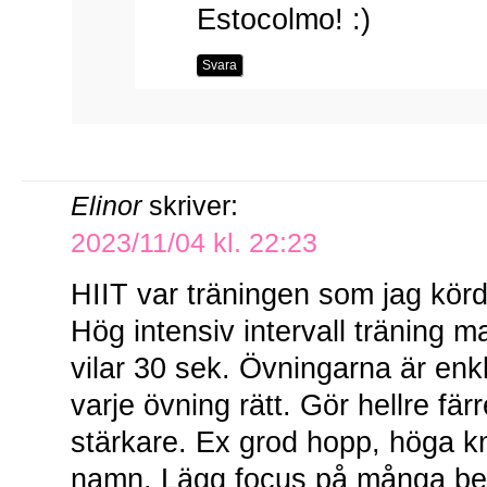
Estocolmo! :)
Svara
Elinor
skriver:
2023/11/04 kl. 22:23
HIIT var träningen som jag körd
Hög intensiv intervall träning m
vilar 30 sek. Övningarna är enkla
varje övning rätt. Gör hellre fä
stärkare. Ex grod hopp, höga kn
namn. Lägg focus på många ben