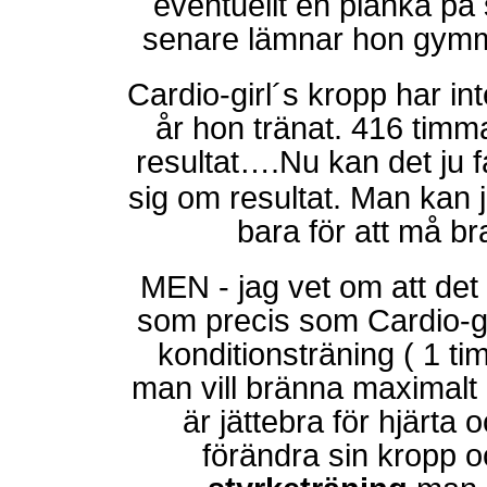
eventuellt en planka på s
senare lämnar hon gymm
Cardio-girl´s kropp har in
år hon tränat. 416 timma
resultat….Nu kan det ju f
sig om resultat. Man kan j
bara för att må br
MEN - jag vet om att det 
som precis som Cardio-gir
konditionsträning ( 1 t
man vill bränna maximalt 
är jättebra för hjärta
förändra sin kropp o