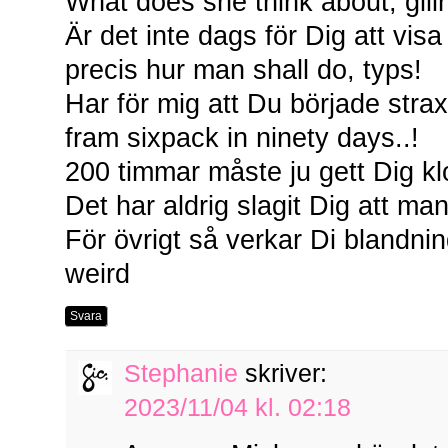
What does she think about, giiir
Är det inte dags för Dig att vis
precis hur man shall do, typs!
Har för mig att Du började straxt
fram sixpack in ninety days..!
200 timmar måste ju gett Dig k
Det har aldrig slagit Dig att ma
För övrigt så verkar Di blandni
weird
Svara
Stephanie
skriver:
2023/11/04 kl. 02:18