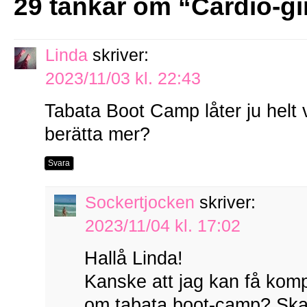
29 tankar om “
Cardio-gi
Linda
skriver:
2023/11/03 kl. 22:43
Tabata Boot Camp låter ju helt v
berätta mer?
Svara
Sockertjocken
skriver:
2023/11/04 kl. 17:02
Hallå Linda!
Kanske att jag kan få kompi
om tabata boot-camp? Ska