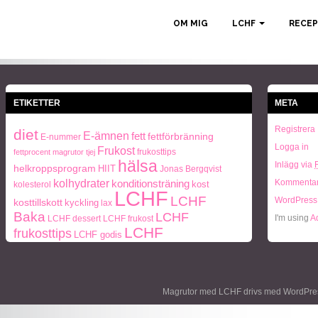
ETIKETTER
META
Registrera
diet
E-ämnen
fett
fettförbränning
E-nummer
Logga in
Frukost
frukosttips
fettprocent magrutor tjej
hälsa
Inlägg via
helkroppsprogram
HIIT
Jonas Bergqvist
kolhydrater
konditionsträning
Kommentar
kost
kolesterol
LCHF
LCHF
WordPress
kosttillskott
kyckling
lax
Baka
LCHF
I'm using
A
LCHF dessert
LCHF frukost
LCHF
frukosttips
LCHF godis
middagstips
LCHF snacks
LCHF tillbehör
middagstips
Mått och vikt
naturlig hudvård
ohälsa
paleo
Naturlig mat
Paleo frukosttips
Magrutor med LCHF drivs med
WordPre
periodisk fasta
personlig träning
protein
PT
Träning
styrketräning
träning
tabata
Vikt