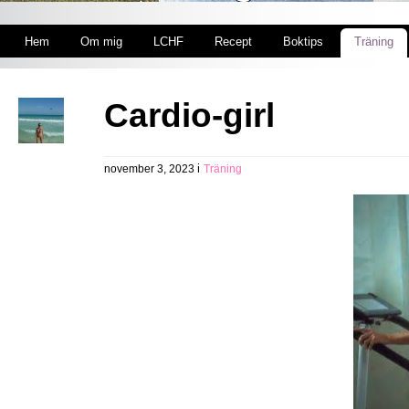
Hem
Om mig
LCHF
Recept
Boktips
Träning
Cardio-girl
i
november 3, 2023
Träning