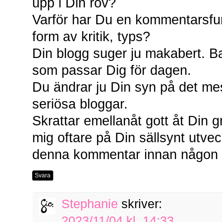
upp i Din röv?
Varför har Du en kommentarsfun
form av kritik, typs?
Din blogg suger ju makabert. B
som passar Dig för dagen.
Du ändrar ju Din syn på det mes
seriösa bloggar.
Skrattar emellanåt gott åt Din g
mig oftare på Din sällsynt utv
denna kommentar innan någon h
Svara
Stephanie
skriver:
2023/11/04 kl. 14:33