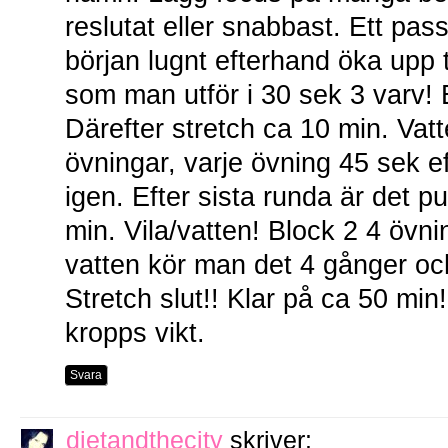
reslutat eller snabbast. Ett pas
början lugnt efterhand öka upp 
som man utför i 30 sek 3 varv! E
Därefter stretch ca 10 min. Vat
övningar, varje övning 45 sek e
igen. Efter sista runda är det p
min. Vila/vatten! Block 2 4 övn
vatten kör man det 4 gånger och
Stretch slut!! Klar på ca 50 mi
kropps vikt.
Svara
dietandthecity
skriver: