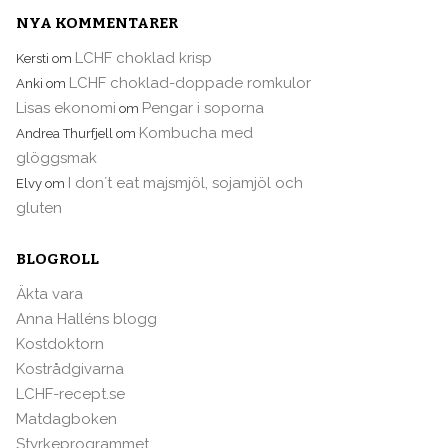
NYA KOMMENTARER
LCHF choklad krisp
Kersti
om
LCHF choklad-doppade romkulor
Anki
om
Lisas ekonomi
Pengar i soporna
om
Kombucha med
Andrea Thurfjell
om
glöggsmak
I don´t eat majsmjöl, sojamjöl och
Elvy
om
gluten
BLOGROLL
Äkta vara
Anna Halléns blogg
Kostdoktorn
Kostrådgivarna
LCHF-recept.se
Matdagboken
Styrkeprogrammet