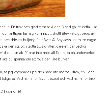
och ut! En frisk och glad tarm är A och O vad gäller detta. Har
, och äntligen har jag kommit till skott! Blev väldigt pepp av
n och drickas buljong framöver 😀 Anyways, inom tre dagar
a den stå och gotta till sig ytterligare ett par veckor i
tillväxt och smak. Räknar inte med att få smaka på underverket
ska bli spännande att följa den lille burken!
all, så jag kryddade upp den med lite morot, vitlök, chili och
t tidigare? Vad har ni för favoritrecept och vad har ni för trix?
O husmor 😀