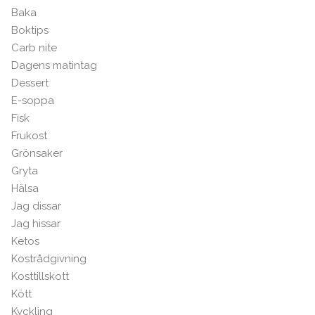
Baka
Boktips
Carb nite
Dagens matintag
Dessert
E-soppa
Fisk
Frukost
Grönsaker
Gryta
Hälsa
Jag dissar
Jag hissar
Ketos
Kostrådgivning
Kosttillskott
Kött
Kyckling