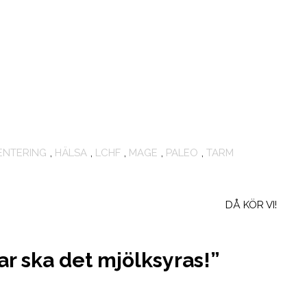
ENTERING
,
HÄLSA
,
LCHF
,
MAGE
,
PALEO
,
TARM
DÅ KÖR VI!
ar ska det mjölksyras!
”