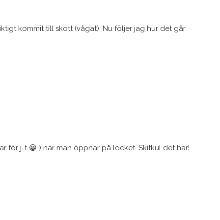
tigt kommit till skott (vågat). Nu följer jag hur det går
r för j-t 😀 ) när man öppnar på locket. Skitkul det här!