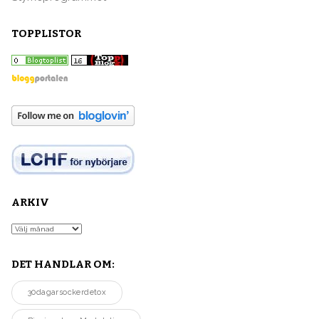
TOPPLISTOR
ARKIV
Arkiv
DET HANDLAR OM:
30dagarsockerdetox