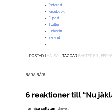
Pinterest
Facebook
E-post
Twitter
LinkedIn
Skriv ut
POSTAD I
HÄLSA
TAGGAR
BAKTERIER
,
FERM
Inläggsnavigering
BARA BÄR!
6 reaktioner till “
Nu jäkl
annica collstam
skriver: