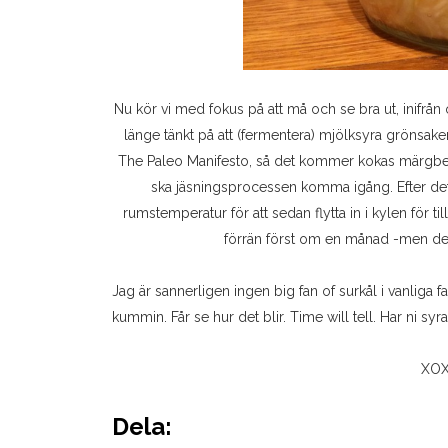
Nu kör vi med fokus på att må och se bra ut, inifrån 
länge tänkt på att (fermentera) mjölksyra grönsaker
The Paleo Manifesto, så det kommer kokas märgbe
ska jäsningsprocessen komma igång. Efter det sk
rumstemperatur för att sedan flytta in i kylen för 
förrän först om en månad -men det 
Jag är sannerligen ingen big fan of surkål i vanliga f
kummin. Får se hur det blir. Time will tell. Har ni syra
XOX
Dela: