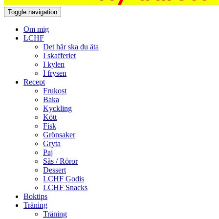
Toggle navigation
Om mig
LCHF
Det här ska du äta
I skafferiet
I kylen
I frysen
Recept
Frukost
Baka
Kyckling
Kött
Fisk
Grönsaker
Gryta
Paj
Sås / Röror
Dessert
LCHF Godis
LCHF Snacks
Boktips
Träning
Träning