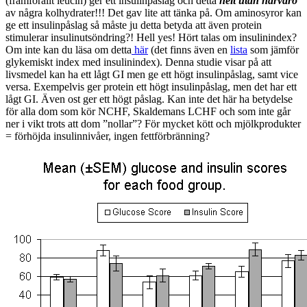
(framförallt leucin) ger ett insulinpåslag och detta
helt utan närvaro
av några kolhydrater!!! Det gav lite att tänka på. Om aminosyror kan
ge ett insulinpåslag så måste ju detta betyda att även protein
stimulerar insulinutsöndring?! Hell yes! Hört talas om insulinindex?
Om inte kan du läsa om detta
här
(det finns även en
lista
som jämför
glykemiskt index med insulinindex). Denna studie visar på att
livsmedel kan ha ett lågt GI men ge ett högt insulinpåslag, samt vice
versa. Exempelvis ger protein ett högt insulinpåslag, men det har ett
lågt GI. Även ost ger ett högt påslag. Kan inte det här ha betydelse
för alla dom som kör NCHF, Skaldemans LCHF och som inte går
ner i vikt trots att dom ”nollar”? För mycket kött och mjölkprodukter
= förhöjda insulinnivåer, ingen fettförbränning?