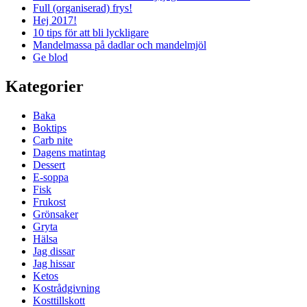
Full (organiserad) frys!
Hej 2017!
10 tips för att bli lyckligare
Mandelmassa på dadlar och mandelmjöl
Ge blod
Kategorier
Baka
Boktips
Carb nite
Dagens matintag
Dessert
E-soppa
Fisk
Frukost
Grönsaker
Gryta
Hälsa
Jag dissar
Jag hissar
Ketos
Kostrådgivning
Kosttillskott