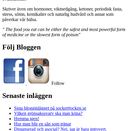
Skriver även om hormoner, viktnedgång, ketoner, periodisk fasta,
stress, sömn, kemikalier och naturlig hudvård och annat som
påverkar vår hälsa.
" The food you eat can be either the safest and most powerful form
of medicine or the slowest form of poison"
Följ Bloggen
Follow
Senaste inläggen
Sista blogginlägget på sockertjocken.se
Vilken grönsakssvarv ska man köpa?
Hemma igen!
Hur man blir en sån som tränar
Distanserad och asocial? Nej, jag är bara introvert.