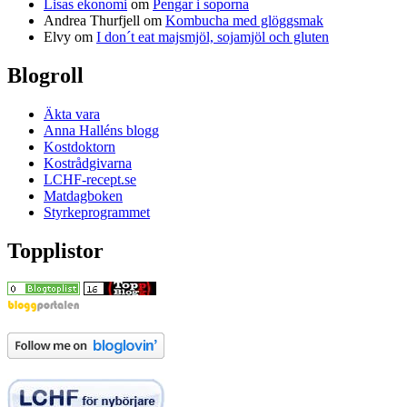
Lisas ekonomi
om
Pengar i soporna
Andrea Thurfjell
om
Kombucha med glöggsmak
Elvy
om
I don´t eat majsmjöl, sojamjöl och gluten
Blogroll
Äkta vara
Anna Halléns blogg
Kostdoktorn
Kostrådgivarna
LCHF-recept.se
Matdagboken
Styrkeprogrammet
Topplistor