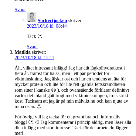
Svara
Sockertjocken
skriver:
2023/10/18 kl. 08:44
Tack 🙂
Svara
Matilda
skriver:
2023/10/18 kl. 12:11
Åh, vilket intressant inlägg! Jag har ätit lågkolhydratkost i
flera år, främst för hälsa, men i ett par perioder för
viktminskning. Jag älskar ost och har en tendens att äta för
mycket protein och lite för lite fett (gamla fettskrämdheten
som sitter i kanske 😉 ), och ovanstående förklarar definitivt
varför det ibland gått trögt med viktminskningen, trots strikt
kost. Tacksam att jag är på min målvikt nu och kan njuta av
mina ostar. 🙂
För övrigt vill jag tacka för en grymt bra och informativ
blogg! 🙂 <3 Jag kommenterar i princip aldrig, men läser alla
dina inlägg med stort intresse. Tack för det arbete du lägger
mer!