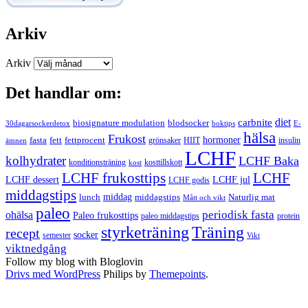
Arkiv
Arkiv
Det handlar om:
carbnite
diet
biosignature modulation
blodsocker
30dagarsockerdetox
boktips
E-
hälsa
Frukost
fett
fettprocent
hormoner
fasta
grönsaker
HIIT
insulin
ämnen
LCHF
kolhydrater
LCHF Baka
kosttillskott
konditionsträning
kost
LCHF
LCHF frukosttips
LCHF dessert
LCHF jul
LCHF godis
middagstips
middag
middagstips
lunch
Naturlig mat
Mått och vikt
paleo
periodisk fasta
ohälsa
Paleo frukosttips
paleo middagstips
protein
styrketräning
Träning
recept
socker
semester
Vikt
viktnedgång
Follow my blog with Bloglovin
Drivs med WordPress
Philips by
Themepoints
.