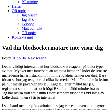
PT träning
Hälsa
Off topic
Jag hissar
Jag dissar
E-soppa
Mått och vikt
Off topic
Kontakta mig
Vad din blodsockermätare inte visar dig
Postat
2023/10/16
av
Jessica
Det är väldigt intressant att hur blodsockret reagerar på olika typer
av mat. Mycket mer intressant än att mäta ketoner. Under de senaste
månaderna har jag stuckit mig i fingret otaliga gånger per dag. Bara
för att se hur jag reagerar på olika livsmedel. Man får ett direkt kvitto
på hur maten påverkar ens BS. Lågt BS efter måltid har jag
registrerat som bra mat- och högt BS efter måltid mindre bra mat.
Jag har också trott att insulin i stort sett bara utsöndras vid intag av
kolhydrater, men så är ju inte fallet!
I samband med projekt carbnite blev jag varse att även aminosyror