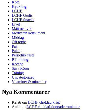
Kött
Kyckling
LCHF
LCHF Godis
LCHF Snacks
Livet
Mått och vikt
Medveten konsument
Middag
Off topic
Paj
Paleo
Periodisk fasta
PT träning
Recept
Sås / Röror
Träning
Uncategorized
Vitaminer & mineraler
Nya Kommentarer
Kersti
om
LCHF choklad krisp
Anki
om
LCHF choklad-doppade romkulor