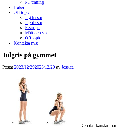
PT träning
Hälsa
Off topic
Jag hissar
Jag dissar
E-soppa
Mått och vikt
Off topic
Kontakta mig
Julgris på gymmet
Postat
2023/12/29
2023/12/29
av
Jessica
Den där känslan när