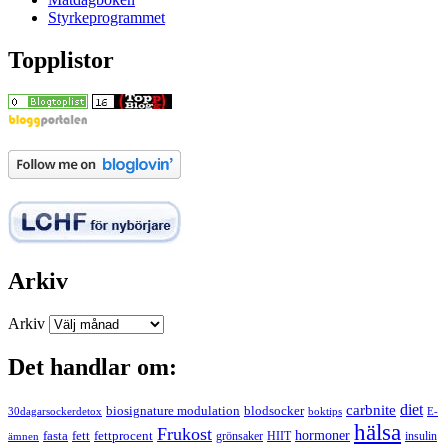
Styrkeprogrammet
Topplistor
Arkiv
Arkiv
Det handlar om:
carbnite
diet
biosignature modulation
blodsocker
30dagarsockerdetox
boktips
E-
hälsa
Frukost
fett
fettprocent
hormoner
fasta
grönsaker
HIIT
insulin
ämnen