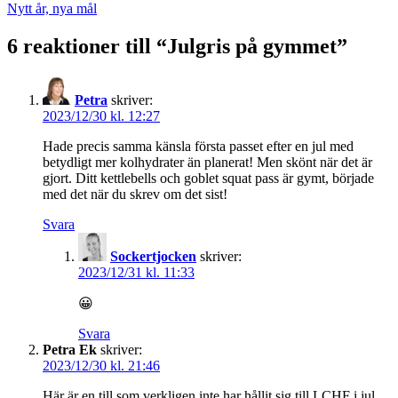
Nytt år, nya mål
6 reaktioner till “
Julgris på gymmet
”
Petra
skriver:
2023/12/30 kl. 12:27
Hade precis samma känsla första passet efter en jul med
betydligt mer kolhydrater än planerat! Men skönt när det är
gjort. Ditt kettlebells och goblet squat pass är gymt, började
med det när du skrev om det sist!
Svara
Sockertjocken
skriver:
2023/12/31 kl. 11:33
😀
Svara
Petra Ek
skriver:
2023/12/30 kl. 21:46
Här är en till som verkligen inte har hållit sig till LCHF i jul.