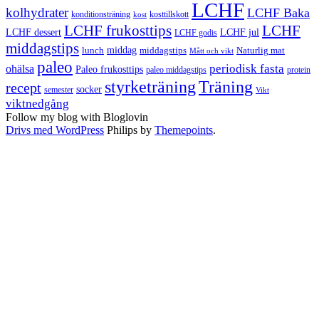
LCHF
kolhydrater
LCHF Baka
kosttillskott
konditionsträning
kost
LCHF
LCHF frukosttips
LCHF dessert
LCHF jul
LCHF godis
middagstips
middag
middagstips
lunch
Naturlig mat
Mått och vikt
paleo
periodisk fasta
ohälsa
Paleo frukosttips
paleo middagstips
protein
styrketräning
Träning
recept
socker
semester
Vikt
viktnedgång
Follow my blog with Bloglovin
Drivs med WordPress
Philips by
Themepoints
.