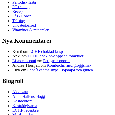
Periodisk fasta
PT träning
Recept
Sås / Röror
Träning
Uncategorized
Vitaminer & mineraler
Nya Kommentarer
Kersti
om
LCHF choklad krisp
Anki
om
LCHF choklad-doppade romkulor
Lisas ekonomi
om
Pengar i soporna
Andrea Thurfjell
om
Kombucha med glöggsmak
Elvy
om
I don´t eat majsmjöl, sojamjöl och gluten
Blogroll
Äkta vara
Anna Halléns blogg
Kostdoktorn
Kostrådgivarna
LCHF-recept.se
Matdagboken