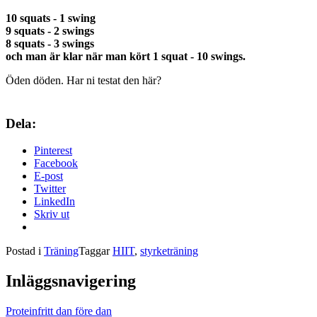
10 squa
ts - 1 swing
9 squats - 2 swings
8 squats - 3 swings
och man är klar när man kört 1 squat - 10 swings.
Öden döden. Har ni testat den här?
Dela:
Pinterest
Facebook
E-post
Twitter
LinkedIn
Skriv ut
Postad i
Träning
Taggar
HIIT
,
styrketräning
Inläggsnavigering
Proteinfritt dan före dan