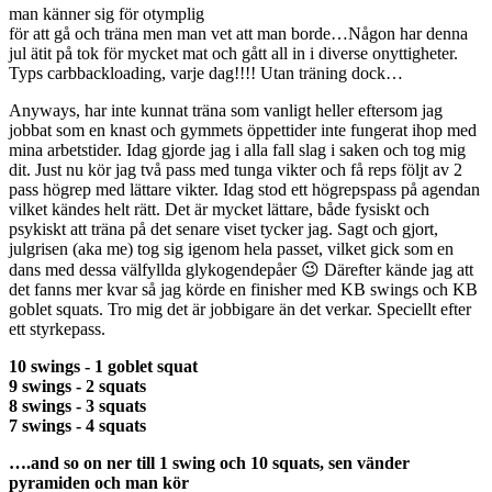
man känner sig för otymplig
för att gå och träna men man vet att man borde…Någon har denna
jul ätit på tok för mycket mat och gått all in i diverse onyttigheter.
Typs carbbackloading, varje dag!!!! Utan träning dock…
Anyways, har inte kunnat träna som vanligt heller eftersom jag
jobbat som en knast och gymmets öppettider inte fungerat ihop med
mina arbetstider. Idag gjorde jag i alla fall slag i saken och tog mig
dit. Just nu kör jag två pass med tunga vikter och få reps följt av 2
pass högrep med lättare vikter. Idag stod ett högrepspass på agendan
vilket kändes helt rätt. Det är mycket lättare, både fysiskt och
psykiskt att träna på det senare viset tycker jag. Sagt och gjort,
julgrisen (aka me) tog sig igenom hela passet, vilket gick som en
dans med dessa välfyllda glykogendepåer 😉 Därefter kände jag att
det fanns mer kvar så jag körde en finisher med KB swings och KB
goblet squats. Tro mig det är jobbigare än det verkar. Speciellt efter
ett styrkepass.
10 swings - 1 goblet squat
9 swings - 2 squats
8 swings - 3 squats
7 swings - 4 squats
….and so on ner till 1 swing och 10 squats, sen vänder
pyramiden och man kör