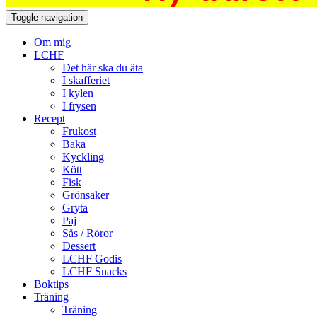
Toggle navigation
Om mig
LCHF
Det här ska du äta
I skafferiet
I kylen
I frysen
Recept
Frukost
Baka
Kyckling
Kött
Fisk
Grönsaker
Gryta
Paj
Sås / Röror
Dessert
LCHF Godis
LCHF Snacks
Boktips
Träning
Träning