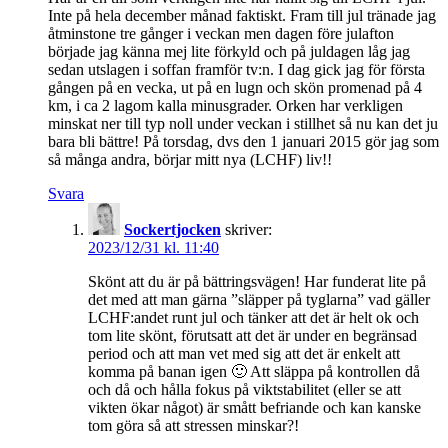
Inte på hela december månad faktiskt. Fram till jul tränade jag
åtminstone tre gånger i veckan men dagen före julafton
började jag känna mej lite förkyld och på juldagen låg jag
sedan utslagen i soffan framför tv:n. I dag gick jag för första
gången på en vecka, ut på en lugn och skön promenad på 4
km, i ca 2 lagom kalla minusgrader. Orken har verkligen
minskat ner till typ noll under veckan i stillhet så nu kan det ju
bara bli bättre! På torsdag, dvs den 1 januari 2015 gör jag som
så många andra, börjar mitt nya (LCHF) liv!!
Svara
Sockertjocken
skriver:
2023/12/31 kl. 11:40
Skönt att du är på bättringsvägen! Har funderat lite på
det med att man gärna ”släpper på tyglarna” vad gäller
LCHF:andet runt jul och tänker att det är helt ok och
tom lite skönt, förutsatt att det är under en begränsad
period och att man vet med sig att det är enkelt att
komma på banan igen 🙂 Att släppa på kontrollen då
och då och hålla fokus på viktstabilitet (eller se att
vikten ökar något) är smått befriande och kan kanske
tom göra så att stressen minskar?!