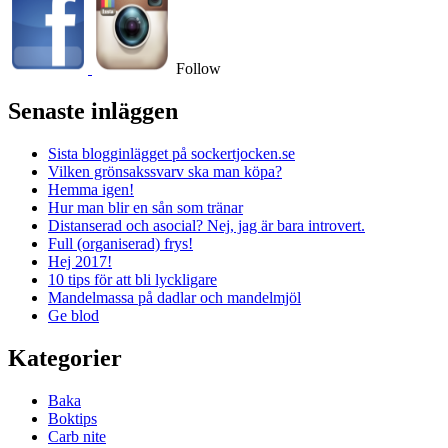
Follow
Senaste inläggen
Sista blogginlägget på sockertjocken.se
Vilken grönsakssvarv ska man köpa?
Hemma igen!
Hur man blir en sån som tränar
Distanserad och asocial? Nej, jag är bara introvert.
Full (organiserad) frys!
Hej 2017!
10 tips för att bli lyckligare
Mandelmassa på dadlar och mandelmjöl
Ge blod
Kategorier
Baka
Boktips
Carb nite