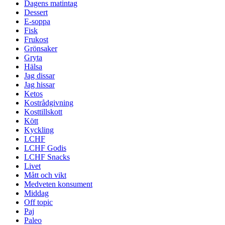
Dagens matintag
Dessert
E-soppa
Fisk
Frukost
Grönsaker
Gryta
Hälsa
Jag dissar
Jag hissar
Ketos
Kostrådgivning
Kosttillskott
Kött
Kyckling
LCHF
LCHF Godis
LCHF Snacks
Livet
Mått och vikt
Medveten konsument
Middag
Off topic
Paj
Paleo