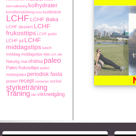
kolhydrater
intervallträning
konditionsträning
kosttillskott
kost
LCHF
LCHF Baka
LCHF
LCHF dessert
frukosttips
LCHF godis
LCHF
LCHF jul
middagstips
lunch
middag
middagstips
Mått och vikt
paleo
ohälsa
Naturlig mat
Paleo frukosttips
paleo
periodisk fasta
middagstips
recept
socker
protein
semester
styrketräning
Träning
viktnedgång
Vikt