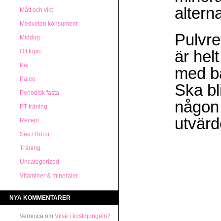
altern
Mått och vikt
Medveten konsument
Pulvre
Middag
är hel
Off topic
Paj
med b
Paleo
Ska bl
Periodisk fasta
någon 
PT träning
utvärd
Recept
Sås / Röror
Träning
Uncategorized
Vitaminer & mineraler
NYA KOMMENTARER
Veronica
om
Vilse i kostdjungeln?