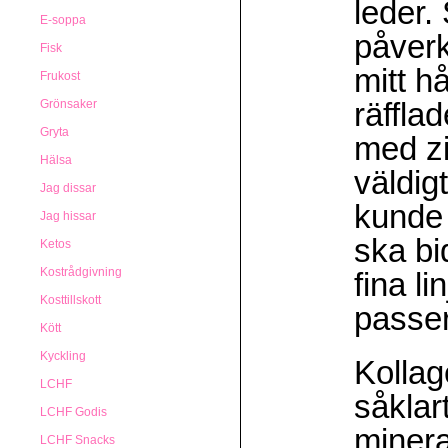
leder.
E-soppa
påverk
Fisk
mitt h
Frukost
räffla
Grönsaker
Gryta
med zi
Hälsa
väldig
Jag dissar
kunde 
Jag hissar
ska bi
Ketos
Kostrådgivning
fina l
Kosttillskott
passer
Kött
Kyckling
Kollag
LCHF
såklar
LCHF Godis
minera
LCHF Snacks