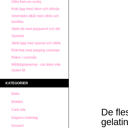
Odla fram en scoby
Kokt ägg med räkor och dillolja
Smörstekt vitkål med vitlök och
basilika
Stekt sill med pepparrot och dill
Sashimi
Stekt ägg med spenat och vitlök
Rökt fisk med pepprig coleslaw
Räkor i currysås
Måltidsplanering - när tiden inte
räcker till
KATEGORIER
Baka
Boktips
De fle
Carb nite
Dagens matintag
gelati
Dessert