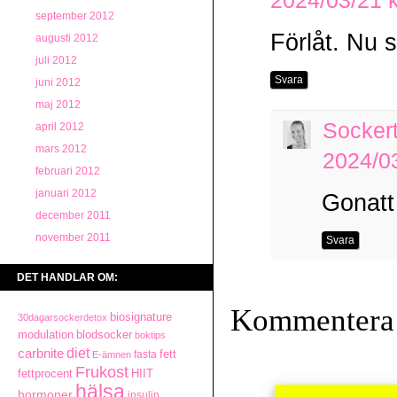
2024/03/21 k
september 2012
Förlåt. Nu 
augusti 2012
juli 2012
Svara
juni 2012
maj 2012
Socker
april 2012
mars 2012
2024/03
februari 2012
januari 2012
Gonatt
december 2011
november 2011
Svara
DET HANDLAR OM:
Kommentera
biosignature
30dagarsockerdetox
modulation
blodsocker
boktips
diet
carbnite
fett
fasta
E-ämnen
Frukost
fettprocent
HIIT
hälsa
hormoner
insulin