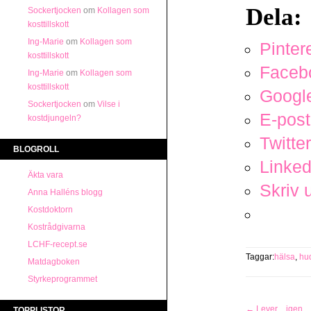
Dela:
Sockertjocken
om
Kollagen som
kosttillskott
Ing-Marie
om
Kollagen som
Pinter
kosttillskott
Faceb
Ing-Marie
om
Kollagen som
kosttillskott
Googl
Sockertjocken
om
Vilse i
E-post
kostdjungeln?
Twitter
BLOGROLL
Linked
Äkta vara
Skriv 
Anna Halléns blogg
Kostdoktorn
Kostrådgivarna
LCHF-recept.se
Taggar:
hälsa
,
hu
Matdagboken
Styrkeprogrammet
←
Lever…igen
TOPPLISTOR