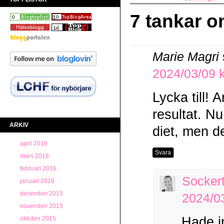
7 tankar o
Marie Magri
2024/03/09 k
Lycka till! 
resultat. Nu
ARKIV
diet, men d
april 2016
Svara
mars 2016
februari 2016
Socker
januari 2016
december 2015
2024/03
november 2015
Hade i
oktober 2015