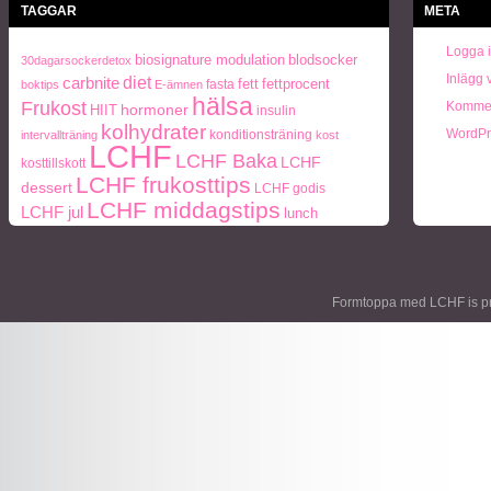
TAGGAR
META
Logga 
biosignature modulation
blodsocker
30dagarsockerdetox
Inlägg 
diet
carbnite
fett
fettprocent
fasta
boktips
E-ämnen
hälsa
Frukost
Kommen
hormoner
HIIT
insulin
kolhydrater
WordPr
konditionsträning
intervallträning
kost
LCHF
LCHF Baka
LCHF
kosttillskott
LCHF frukosttips
dessert
LCHF godis
LCHF middagstips
LCHF jul
lunch
ohälsa
middag
middagstips
Naturlig mat
Mått och vikt
paleo
Paleo frukosttips
paleo middagstips
periodisk fasta
recept
socker
protein
semester
styrketräning
Träning
Formtoppa med LCHF is p
Vikt
viktnedgång