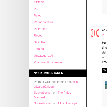
Off topic
Paj
Paleo
Periodisk fasta
PT träning
Mor
202
Recept
Sås / Röror
Hei
til
Träning
det
Uncategorized
urm
ket
Vitaminer & mineraler
Sv
NYA KOMMENTARER
Petra - LCHF och träning om
Att ta
tillvara på tiden
Sockertjocken
om
The Paleo
Manifesto
Sockertjocken
om
Att ta tillvara på