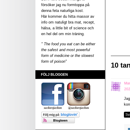
försöker jag nu formtoppa på
denna feta naturliga kost.
Här kommer du hitta massor av
info om natuligt bra mat, recept,
hälsa, a little bit of science och
en hel del om min träning.
" The food you eat can be either
the safest and most powerful
form of medicine or the slowest
form of poison"
10 ta
FÖLJ BLOGGEN
Mar
202
Jag
kon
Sv