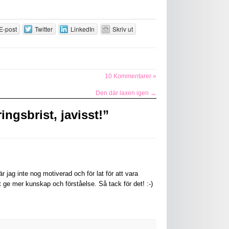
E-post
Twitter
LinkedIn
Skriv ut
10 Kommentarer »
Den där laxen igen
→
ngsbrist, javisst!
”
 jag inte nog motiverad och för lat för att vara
 ge mer kunskap och förståelse. Så tack för det! :-)