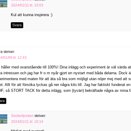
2024/01/11 kl. 10:03
Kul att kunna inspirera :)
Svara
ra
skriver:
4/01/09 kl. 12:43
 håller med ovanstående till 100%! Dina inlägg och experiment är väl värda at
ra intressen och jag har fr o m nyår gjort en nystart med båda delarna. Dock är ja
erimentera med maten för att äta så bra som möjligt utan nöjer mej med att s
tet. Allt för att försöka lyckas gå ner några kilo till. Jag har faktiskt funderat
F, så STORT TACK för detta inlägg, som (tyvärr) bekräftade några av mina f
ara
Sockertjocken
skriver:
2024/01/11 kl. 10:14