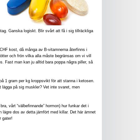
. Ganska logiskt. Blir svårt att få i sig tillräckliga
 LCHF kost, då många av B-vitamnerna återfinns i
 nötter och frön vilka alla måste begränsas om vi vill
os. Fast man kan ju alltid bara poppa några piller, så
på 1 gram per kg kroppsvikt för att stanna i ketosen.
tt lägga på sig muskler? Vet inte svaret, men
ra, vårt “välbefinnande” hormon) hur funkar det i
en lägre dos av detta jämfört med killar. Det här ämnet
r gater!