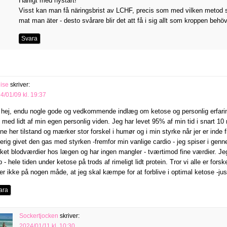
Härligt med nystart!
Visst kan man få näringsbrist av LCHF, precis som med vilken metod 
mat man äter - desto svårare blir det att få i sig allt som kroppen behöv
Svara
ise
skriver:
4/01/09 kl. 19:37
 hej, endu nogle gode og vedkommende indlæg om ketose og personlig erfaring fr
, med lidt af min egen personlig viden. Jeg har levet 95% af min tid i snart 10
ne her tilstand og mærker stor forskel i humør og i min styrke når jer er inde
kerig givet den gas med styrken -fremfor min vanlige cardio - jeg spiser i ge
kket blodværdier hos lægen og har ingen mangler - tværtimod fine værdier. Je
p - hele tiden under ketose på trods af rimeligt lidt protein. Tror vi alle er for
ler ikke på nogen måde, at jeg skal kæmpe for at forblive i optimal ketose -jus
ara
Sockertjocken
skriver:
2024/01/11 kl. 10:30