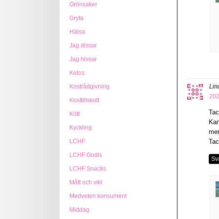
Grönsaker
Gryta
Hälsa
Jag dissar
Jag hissar
Ketos
Kostrådgivning
Lin
202
Kosttillskott
Tac
Kött
Kan
Kyckling
mer
LCHF
Tac
LCHF Godis
Sv
LCHF Snacks
Mått och vikt
Medveten konsument
Middag