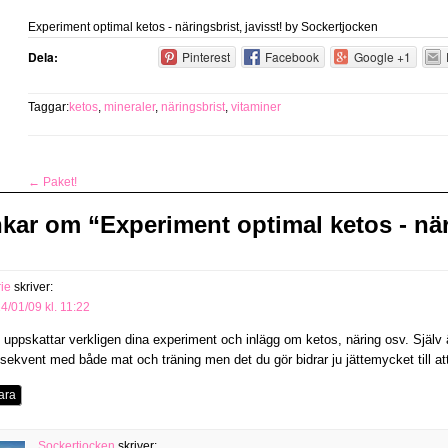
Experiment optimal ketos - näringsbrist, javisst!
by
Sockertjocken
Dela:
Pinterest
Facebook
Google +1
Taggar:
ketos
,
mineraler
,
näringsbrist
,
vitaminer
←
Paket!
nkar om “
Experiment optimal ketos - näri
ie
skriver:
4/01/09 kl. 11:22
 uppskattar verkligen dina experiment och inlägg om ketos, näring osv. Själv är
sekvent med både mat och träning men det du gör bidrar ju jättemycket till att
ara
Sockertjocken
skriver: