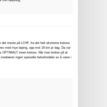
ev min räddning
om det meste på LCHF, fra det helt ekstreme ketose,
 drev med mye løping, opp mot 18 km pr dag. Da var
lles OPTIMALT innen ketose. Når man tenker på at
 innebærer ingen spesielle helsefordeler av å være i