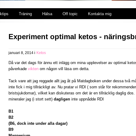
ktips
Träning
Hälsa
Off topic
Kontakta mig
Experiment optimal ketos - näringsbri
i
januari 8, 2014
Ketos
Då var det dags för ännu ett inlägg om mina upplevelser av optimal ketos
påverkade
vikten
om någon vill läsa om detta.
Tack vare att jag reggade allt jag åt på Matdagboken under dessa två må
inte fick i mig tillräckligt av. Nu pratar vi RDI ( som står för rekommender
bristsjukdomar), vilket kan diskuteras om det är en tillräcklig daglig dos
mineraler jag (i stort sett)
dagligen
inte uppnådde RDI
B1
B2
(B6, dock inte under alla dagar)
B9
Magnesium