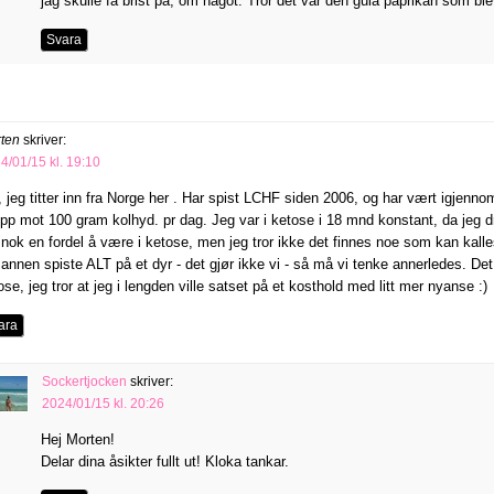
jag skulle få brist på, om något. Tror det var den gula paprikan som bl
Svara
ten
skriver:
4/01/15 kl. 19:10
, jeg titter inn fra Norge her . Har spist LCHF siden 2006, og har vært igjenn
 opp mot 100 gram kolhyd. pr dag. Jeg var i ketose i 18 mnd konstant, da jeg
 nok en fordel å være i ketose, men jeg tror ikke det finnes noe som kan ka
annen spiste ALT på et dyr - det gjør ikke vi - så må vi tenke annerledes. Det
ose, jeg tror at jeg i lengden ville satset på et kosthold med litt mer nyanse :)
ara
Sockertjocken
skriver:
2024/01/15 kl. 20:26
Hej Morten!
Delar dina åsikter fullt ut! Kloka tankar.