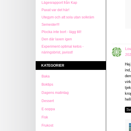
Lägesrapport från Kap
Paxat var det här!
Utegym och att sola utan solkräm
Semester!!!
Plocka inte bort - lägg till!
Den där laxen igen
Experiment optimal ketos -
Lou
näringsbrist, javisst!
202
Hej
KATEGORIER
ind
den
Baka
vir
Boktips
tje
Dagens matintag
kro
hel
Dessert
E-soppa
Sv
Fisk
Frukost