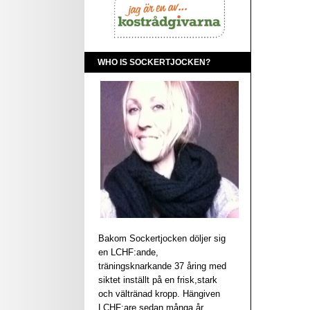
WHO IS SOCKERTJOCKEN?
Bakom Sockertjocken döljer sig
en LCHF:ande,
träningsknarkande 37 åring med
siktet inställt på en frisk,stark
och vältränad kropp. Hängiven
LCHF:are sedan många år