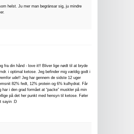
som helst. Ju mer man begränsar sig, ju mindre
er.
a din hånd - love it!! Bliver lige nødt til at bryde
 mdr. i optimal ketose. Jeg befinder mig vældig godt i
 fremfor ude!! Jeg har gennem de sidste 12 uger
nnemsnit 82% fedt, 12% protein og 6% kulhydrat. Får
g har i den grad formået at “packe” muskler på min
skellige på det her punkt med hensyn til ketose. Føler
t sayin :D