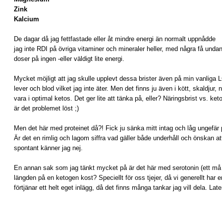
Zink
Kalcium
De dagar då jag fettfastade eller åt mindre energi än normalt uppnådde
jag inte RDI på övriga vitaminer och mineraler heller, med några få undantag
doser på ingen -eller väldigt lite energi.
Mycket möjligt att jag skulle upplevt dessa brister även på min vanliga
lever och blod vilket jag inte äter. Men det finns ju även i kött, skaldjur,
vara i optimal ketos. Det ger lite att tänka på, eller? Näringsbrist vs. ket
är det problemet löst ;)
Men det här med proteinet då?! Fick ju sänka mitt intag och låg ungefär 
Är det en rimlig och lagom siffra vad gäller både underhåll och önskan a
spontant känner jag nej.
En annan sak som jag tänkt mycket på är det här med serotonin (ett må b
längden på en ketogen kost? Speciellt för oss tjejer, då vi generellt har 
förtjänar ett helt eget inlägg, då det finns många tankar jag vill dela. Late