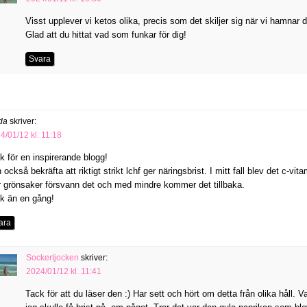
Visst upplever vi ketos olika, precis som det skiljer sig när vi hamnar d
Glad att du hittat vad som funkar för dig!
Svara
da
skriver:
4/01/12 kl. 11:18
k för en inspirerande blogg!
 också bekräfta att riktigt strikt lchf ger näringsbrist. I mitt fall blev det c
 grönsaker försvann det och med mindre kommer det tillbaka.
k än en gång!
ara
Sockertjocken
skriver:
2024/01/12 kl. 11:41
Tack för att du läser den :) Har sett och hört om detta från olika håll. V