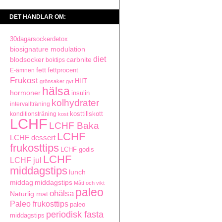
DET HANDLAR OM:
30dagarsockerdetox
biosignature modulation
diet
carbnite
blodsocker
boktips
fett
fettprocent
E-ämnen
Frukost
HIIT
grönsaker
gvt
hälsa
hormoner
insulin
kolhydrater
intervallträning
kosttillskott
konditionsträning
kost
LCHF
LCHF Baka
LCHF
LCHF dessert
frukosttips
LCHF godis
LCHF
LCHF jul
middagstips
lunch
middag
middagstips
Mått och vikt
paleo
ohälsa
Naturlig mat
Paleo frukosttips
paleo
periodisk fasta
middagstips