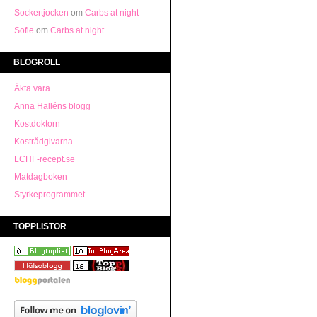
Sockertjocken
om
Carbs at night
Sofie
om
Carbs at night
BLOGROLL
Äkta vara
Anna Halléns blogg
Kostdoktorn
Kostrådgivarna
LCHF-recept.se
Matdagboken
Styrkeprogrammet
TOPPLISTOR