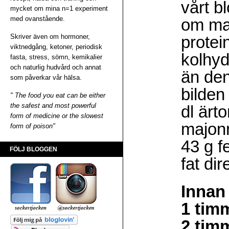
vårt b
mycket om mina n=1 experiment
med ovanstående.
om man
Skriver även om hormoner,
protei
viktnedgång, ketoner, periodisk
kolhyd
fasta, stress, sömn, kemikalier
och naturlig hudvård och annat
än den
som påverkar vår hälsa.
bilden
" The food you eat can be either
the safest and most powerful
dl ärt
form of medicine or the slowest
majonn
form of poison"
43 g f
FÖLJ BLOGGEN
fat dir
Innan 
1 timm
2 timm