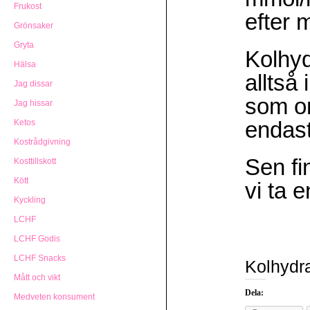
Frukost
efter m
Grönsaker
Gryta
Kolhyd
Hälsa
alltså
Jag dissar
som om
Jag hissar
endast
Ketos
Kostrådgivning
Sen fi
Kosttillskott
Kött
vi ta 
Kyckling
LCHF
LCHF Godis
LCHF Snacks
Kolhydra
Mått och vikt
Dela:
Medveten konsument