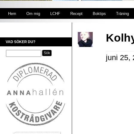
Hem
Om mig
LCHF
Recept
Boktips
Träning
Kolhy
VAD SÖKER DU?
juni 25,