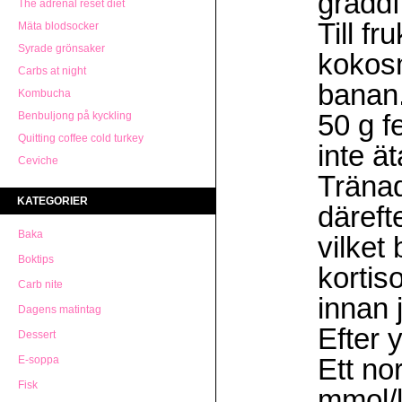
gräddf
The adrenal reset diet
Till f
Mäta blodsocker
Syrade grönsaker
kokos
Carbs at night
banan
Kombucha
50 g f
Benbuljong på kyckling
Quitting coffee cold turkey
inte ä
Ceviche
Tränad
KATEGORIER
däreft
Baka
vilket
Boktips
kortis
Carb nite
innan 
Dagens matintag
Efter 
Dessert
Ett no
E-soppa
Fisk
mmol/l