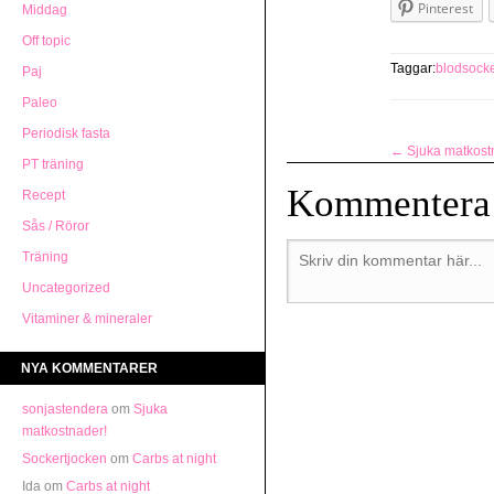
Pinterest
Middag
Off topic
Taggar:
blodsock
Paj
Paleo
Periodisk fasta
←
Sjuka matkost
PT träning
Kommentera
Recept
Sås / Röror
Träning
Uncategorized
Vitaminer & mineraler
NYA KOMMENTARER
sonjastendera
om
Sjuka
matkostnader!
Sockertjocken
om
Carbs at night
Ida
om
Carbs at night