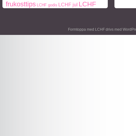
LCHF
frukosttips
LCHF jul
LCHF godis
middagstips
middag
middagstips
lunch
Mått
paleo
ohälsa
Paleo
Naturlig mat
och vikt
periodisk fasta
frukosttips
paleo middagstips
Formtoppa med LCHF drivs med
WordPr
styrketräning
recept
socker
protein
Träning
viktnedgång
Vikt