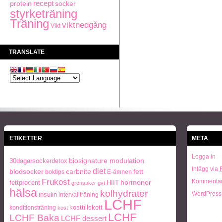
recept
socker
protein
styrketräning
Träning
viktnedgång
Vikt
TRANSLATE
ETIKETTER
META
Logga in
biosignature modulation
30dagarsockerdetox
Inlägg via
diet
carbnite
fett
blodsocker
boktips
E-ämnen
Frukost
Kommentar
fettprocent
HIIT
hormoner
grönsaker
gvt
hälsa
kolhydrater
WordPress
insulin
intervallträning
LCHF
kosttillskott
konditionsträning
kost
LCHF
LCHF Baka
LCHF dessert